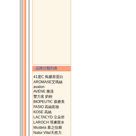
品牌分類列表
41度C 鳥膠原蛋白
AROMASE艾瑪絲
avalon
AVENE 雅漾
豐力富 奶粉
BIOPEUTIC 葆療美
FASIO 高絲彩妝
KOSE 高絲
LACTACYD 立朵舒
LAROCH 理膚寶水
Mustela 慕之恬廊
Natur Vital天然力