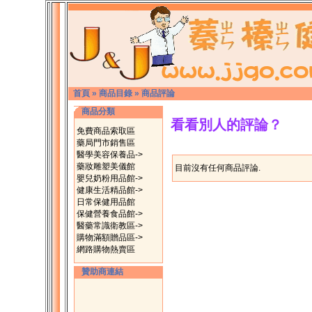
首頁
»
商品目錄
»
商品評論
商品分類
看看別人的評論？
免費商品索取區
藥局門市銷售區
醫學美容保養品->
藥妝雕塑美儀館
目前沒有任何商品評論.
嬰兒奶粉用品館->
健康生活精品館->
日常保健用品館
保健營養食品館->
醫藥常識衛教區->
購物滿額贈品區->
網路購物熱賣區
贊助商連結