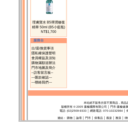
理膚寶水 B5彈潤修復
精華 50ml (B5小藍瓶)
NT$1,700
服務台
出/退/換貨事項
隱私權保護聲明
會員權益及須知
購物滿額送辦法
門市地圖及簡介
--訪客留言板--
---匯款確認---
---聯絡我們---
本站絕不販售仿冒不實商品，商品
版權所有
©
2005 蓁榛國際有限公司 │ 門市:
蓁榛健
電話: (02)2509-9333 │ 網路電話: 070-1023298
連結：
購物
│
論壇
│
門市
│
保養品
│
薇姿
│
雅漾
│
律