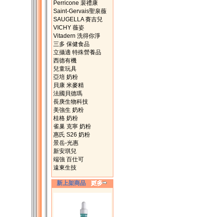
Perricone 裴禮康
Saint-Gervais聖泉薇
SAUGELLA 賽吉兒
VICHY 薇姿
Vitadern 洗得你淨
三多 保健食品
立攝適 特殊營養品
西德有機
兒童玩具
亞培 奶粉
貝康 米麥精
法國貝德瑪
長庚生物科技
美強生 奶粉
桂格 奶粉
雀巢 克寧 奶粉
惠氏 S26 奶粉
景岳-光惠
新安琪兒
端強 百仕可
遠東生技
新上架商品