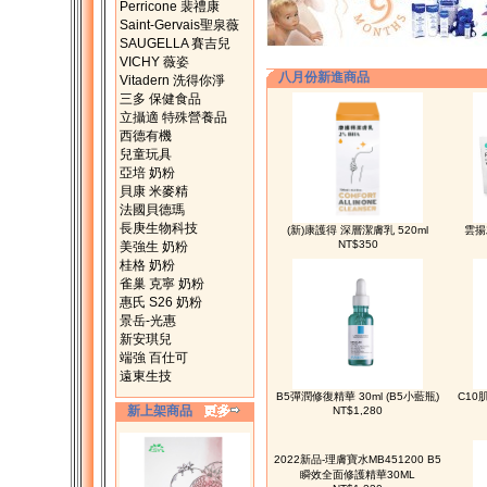
Perricone 裴禮康
Saint-Gervais聖泉薇
SAUGELLA 賽吉兒
VICHY 薇姿
八月份新進商品
Vitadern 洗得你淨
三多 保健食品
立攝適 特殊營養品
西德有機
兒童玩具
亞培 奶粉
貝康 米麥精
法國貝德瑪
長庚生物科技
(新)康護得 深層潔膚乳 520ml
雲揚
NT$350
美強生 奶粉
桂格 奶粉
雀巢 克寧 奶粉
惠氏 S26 奶粉
景岳-光惠
新安琪兒
端強 百仕可
遠東生技
B5彈潤修復精華 30ml (B5小藍瓶)
C10
新上架商品
NT$1,280
2022新品-理膚寶水MB451200 B5
瞬效全面修護精華30ML