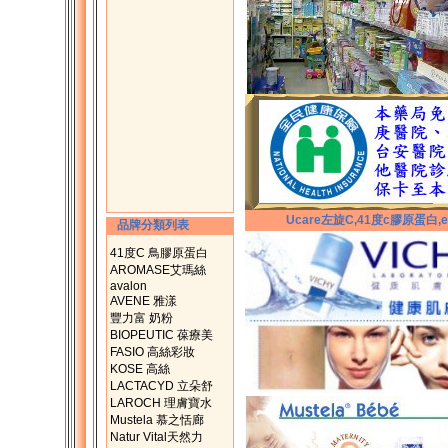
Ucare左旋C,41度c膠原蛋白,e
品牌分類列表
41度C 鳥膠原蛋白
AROMASE艾瑪絲
avalon
AVENE 雅漾
豐力富 奶粉
BIOPEUTIC 葆療美
FASIO 高絲彩妝
KOSE 高絲
LACTACYD 立朵舒
LAROCH 理膚寶水
Mustela 慕之恬廊
Natur Vital天然力