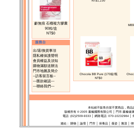
NT$1,230
齡無痕 石榴複方膠囊
M8
90粒/盒
NT$0
服務台
出/退/換貨事項
隱私權保護聲明
會員權益及須知
購物滿額送辦法
門市地圖及簡介
Chocola BB Pure (170錠/瓶
Choc
--訪客留言板--
NT$0
---匯款確認---
---聯絡我們---
本站絕不販售仿冒不實商品，商品
版權所有
©
2005 蓁榛國際有限公司 │ 門市:
蓁榛健
電話: (02)2509-9333 │ 網路電話: 070-102329
連結：
購物
│
論壇
│
門市
│
保養品
│
薇姿
│
雅漾
│
律