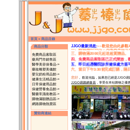
首頁
»
商品目錄
一、現在加入JJGO易購網會員完
JJGO最新消息:
~~歡迎您由此參觀
商品分類
二、購物滿1500元，免運費幫您寄
三、購物滿2000元起送超質贈品。
免費商品索取區
四、免費商品索取區已正式開放，
藥局門市銷售區
五、即日起憑醫院診所健保處方簽
醫學美容保養品->
六、當日下午3:30前完成訂購，隔
藥妝雕塑美儀館
JJ
嬰兒奶粉用品館->
您好
， 歡迎光臨，如果您已經是JJGO
蓁榛健康生活藥
健康生活精品館->
JJGO易購網會員
，享受在本站購物之優
日常保健用品館
保健營養食品館->
醫藥常識衛教區->
購物滿額贈品區->
網路購物熱賣區
贊助商連結