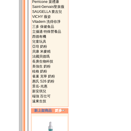
Perricone 裴禮康
Saint-Gervais聖泉薇
SAUGELLA 賽吉兒
VICHY 薇姿
Vitadern 洗得你淨
三多 保健食品
立攝適 特殊營養品
西德有機
兒童玩具
亞培 奶粉
貝康 米麥精
法國貝德瑪
長庚生物科技
美強生 奶粉
桂格 奶粉
雀巢 克寧 奶粉
惠氏 S26 奶粉
景岳-光惠
新安琪兒
端強 百仕可
遠東生技
新上架商品