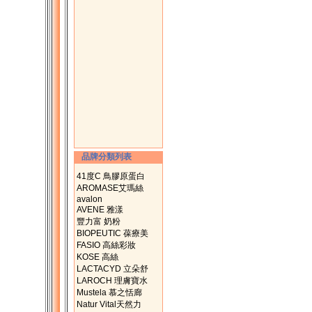
品牌分類列表
41度C 鳥膠原蛋白
AROMASE艾瑪絲
avalon
AVENE 雅漾
豐力富 奶粉
BIOPEUTIC 葆療美
FASIO 高絲彩妝
KOSE 高絲
LACTACYD 立朵舒
LAROCH 理膚寶水
Mustela 慕之恬廊
Natur Vital天然力