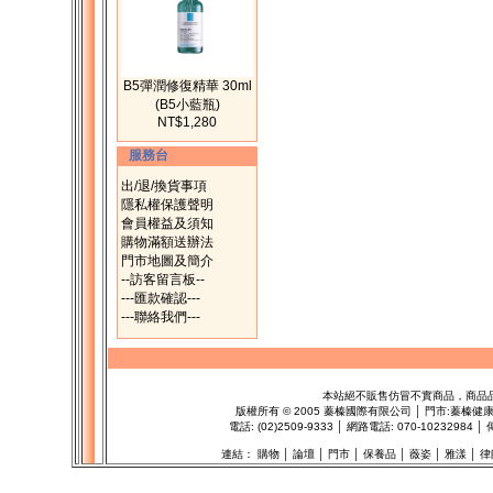
B5彈潤修復精華 30ml
(B5小藍瓶)
NT$1,280
服務台
出/退/換貨事項
隱私權保護聲明
會員權益及須知
購物滿額送辦法
門市地圖及簡介
--訪客留言板--
---匯款確認---
---聯絡我們---
本站絕不販售仿冒不實商品，商品
版權所有
©
2005 蓁榛國際有限公司 │ 門市:
蓁榛健
電話: (02)2509-9333 │ 網路電話: 070-1023298
連結：
購物
│
論壇
│
門市
│
保養品
│
薇姿
│
雅漾
│
律