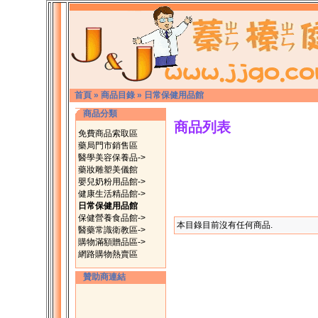
首頁
»
商品目錄
»
日常保健用品館
商品分類
商品列表
免費商品索取區
藥局門市銷售區
醫學美容保養品->
藥妝雕塑美儀館
嬰兒奶粉用品館->
健康生活精品館->
日常保健用品館
保健營養食品館->
本目錄目前沒有任何商品.
醫藥常識衛教區->
購物滿額贈品區->
網路購物熱賣區
贊助商連結