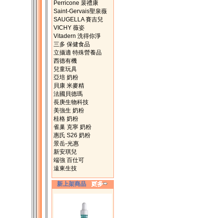
Perricone 裴禮康
Saint-Gervais聖泉薇
SAUGELLA 賽吉兒
VICHY 薇姿
Vitadern 洗得你淨
三多 保健食品
立攝適 特殊營養品
西德有機
兒童玩具
亞培 奶粉
貝康 米麥精
法國貝德瑪
長庚生物科技
美強生 奶粉
桂格 奶粉
雀巢 克寧 奶粉
惠氏 S26 奶粉
景岳-光惠
新安琪兒
端強 百仕可
遠東生技
新上架商品