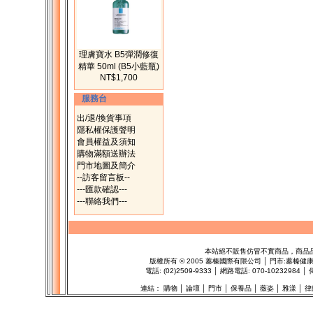
理膚寶水 B5彈潤修復
精華 50ml (B5小藍瓶)
NT$1,700
服務台
出/退/換貨事項
隱私權保護聲明
會員權益及須知
購物滿額送辦法
門市地圖及簡介
--訪客留言板--
---匯款確認---
---聯絡我們---
本站絕不販售仿冒不實商品，商品
版權所有
©
2005 蓁榛國際有限公司 │ 門市:
蓁榛健
電話: (02)2509-9333 │ 網路電話: 070-1023298
連結：
購物
│
論壇
│
門市
│
保養品
│
薇姿
│
雅漾
│
律