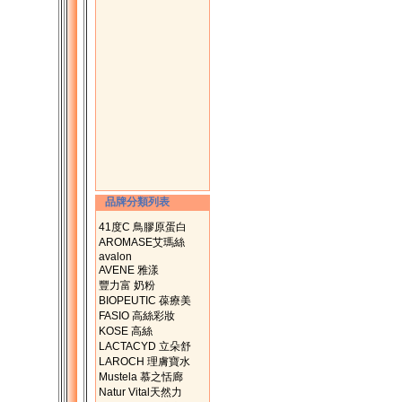
品牌分類列表
41度C 鳥膠原蛋白
AROMASE艾瑪絲
avalon
AVENE 雅漾
豐力富 奶粉
BIOPEUTIC 葆療美
FASIO 高絲彩妝
KOSE 高絲
LACTACYD 立朵舒
LAROCH 理膚寶水
Mustela 慕之恬廊
Natur Vital天然力