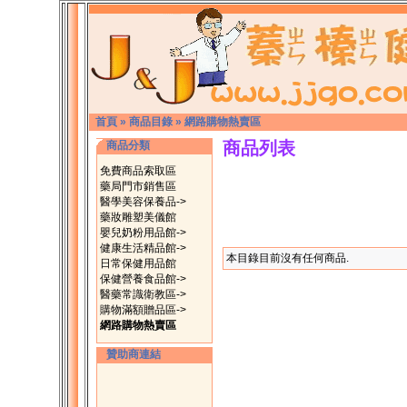
首頁
»
商品目錄
»
網路購物熱賣區
商品列表
商品分類
免費商品索取區
藥局門市銷售區
醫學美容保養品->
藥妝雕塑美儀館
嬰兒奶粉用品館->
健康生活精品館->
本目錄目前沒有任何商品.
日常保健用品館
保健營養食品館->
醫藥常識衛教區->
購物滿額贈品區->
網路購物熱賣區
贊助商連結