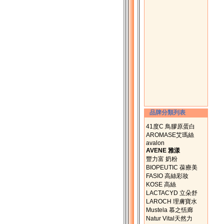
品牌分類列表
41度C 鳥膠原蛋白
AROMASE艾瑪絲
avalon
AVENE 雅漾
豐力富 奶粉
BIOPEUTIC 葆療美
FASIO 高絲彩妝
KOSE 高絲
LACTACYD 立朵舒
LAROCH 理膚寶水
Mustela 慕之恬廊
Natur Vital天然力