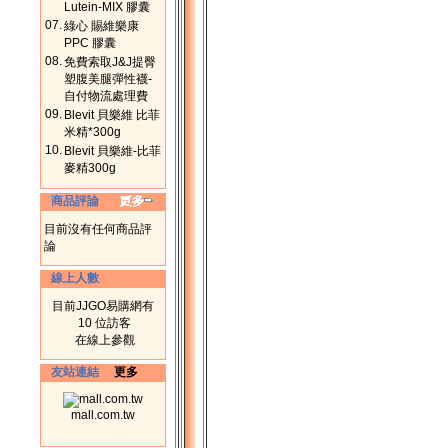
Lutein-MIX 膠囊
07.
綠心 賜維樂康
PPC 膠囊
08.
免費索取J&J提臀
塑腹美腿彈性襪-
自付物流處理費
09.
Blevit 貝樂維 比菲
米精*300g
10.
Blevit 貝樂維-比菲
麥精300g
商品評論
目前沒有任何商品評
論
線上人數
目前JJGO易購網有
10 位訪客
在線上參觀
友站連結
更多
mall.com.tw