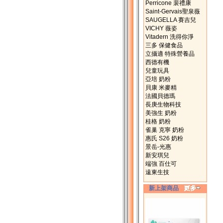
Perricone 裴禮康
Saint-Gervais聖泉薇
SAUGELLA 賽吉兒
VICHY 薇姿
Vitadern 洗得你淨
三多 保健食品
立攝適 特殊營養品
西德有機
兒童玩具
亞培 奶粉
貝康 米麥精
法國貝德瑪
長庚生物科技
美強生 奶粉
桂格 奶粉
雀巢 克寧 奶粉
惠氏 S26 奶粉
景岳-光惠
新安琪兒
端強 百仕可
遠東生技
新上架商品