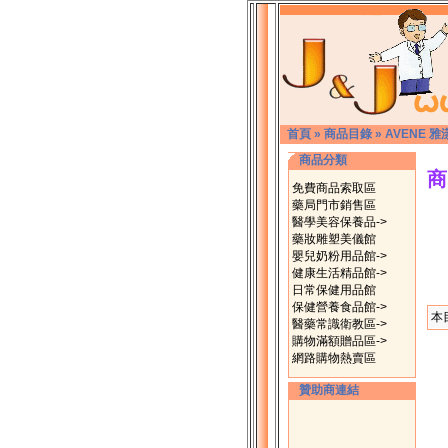
首頁
»
商品目錄
»
AVENE 雅
商品分類
商
免費商品索取區
藥局門市銷售區
醫學美容保養品->
藥妝雕塑美儀館
嬰兒奶粉用品館->
健康生活精品館->
日常保健用品館
保健營養食品館->
本
醫藥常識衛教區->
購物滿額贈品區->
網路購物熱賣區
贊助商連結