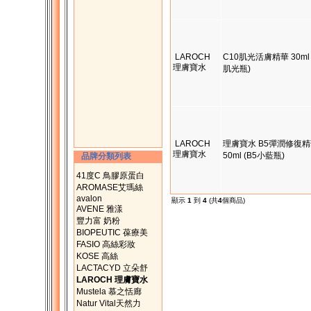
LAROCH
C10肌光活膚精華 30ml 
理膚寶水
肌光瓶)
LAROCH
理膚寶水 B5彈潤修復
理膚寶水
50ml (B5小藍瓶)
品牌分類列表
41度C 鳥膠原蛋白
AROMASE艾瑪絲
avalon
顯示
1
到
4
(共
4
個商品)
AVENE 雅漾
豐力富 奶粉
BIOPEUTIC 葆療美
FASIO 高絲彩妝
KOSE 高絲
LACTACYD 立朵舒
LAROCH 理膚寶水
Mustela 慕之恬廊
Natur Vital天然力