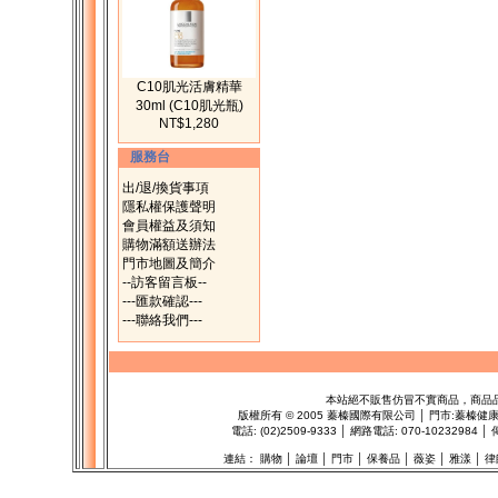
C10肌光活膚精華
30ml (C10肌光瓶)
NT$1,280
服務台
出/退/換貨事項
隱私權保護聲明
會員權益及須知
購物滿額送辦法
門市地圖及簡介
--訪客留言板--
---匯款確認---
---聯絡我們---
本站絕不販售仿冒不實商品，商品
版權所有
©
2005 蓁榛國際有限公司 │ 門市:
蓁榛健
電話: (02)2509-9333 │ 網路電話: 070-1023298
連結：
購物
│
論壇
│
門市
│
保養品
│
薇姿
│
雅漾
│
律