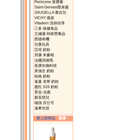
Perricone 裴禮康
Saint-Gervais聖泉薇
SAUGELLA 賽吉兒
VICHY 薇姿
Vitadern 洗得你淨
三多 保健食品
立攝適 特殊營養品
西德有機
兒童玩具
亞培 奶粉
貝康 米麥精
法國貝德瑪
長庚生物科技
美強生 奶粉
桂格 奶粉
雀巢 克寧 奶粉
惠氏 S26 奶粉
景岳-光惠
新安琪兒
端強 百仕可
遠東生技
新上架商品