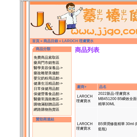
首頁
»
商品目錄
»
LAROCH 理膚寶水
商品列表
商品分類
免費商品索取區
藥局門市銷售區
醫學美容保養品->
藥妝雕塑美儀館
嬰兒奶粉用品館->
健康生活精品館->
廠商+
品名
日常保健用品館
2022新品-理膚寶水
保健營養食品館->
LAROCH
MB451200 B5瞬效全
醫藥常識衛教區->
理膚寶水
精華30ML
購物滿額贈品區->
網路購物熱賣區
贊助商連結
LAROCH
B5彈潤修復精華 30ml (
理膚寶水
藍瓶)