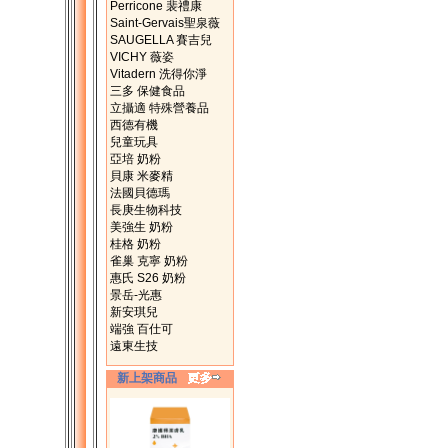
Perricone 裴禮康
Saint-Gervais聖泉薇
SAUGELLA 賽吉兒
VICHY 薇姿
Vitadern 洗得你淨
三多 保健食品
立攝適 特殊營養品
西德有機
兒童玩具
亞培 奶粉
貝康 米麥精
法國貝德瑪
長庚生物科技
美強生 奶粉
桂格 奶粉
雀巢 克寧 奶粉
惠氏 S26 奶粉
景岳-光惠
新安琪兒
端強 百仕可
遠東生技
新上架商品