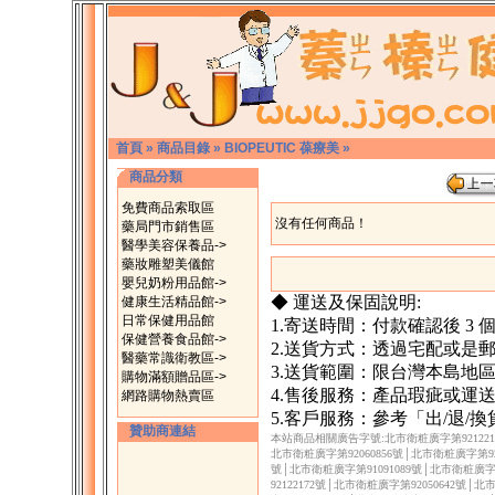
首頁
»
商品目錄
»
BIOPEUTIC 葆療美
»
商品分類
免費商品索取區
沒有任何商品！
藥局門市銷售區
醫學美容保養品->
藥妝雕塑美儀館
嬰兒奶粉用品館->
◆ 運送及保固說明:
健康生活精品館->
日常保健用品館
1.寄送時間：付款確認後 3
保健營養食品館->
2.送貨方式：透過宅配或是
醫藥常識衛教區->
3.送貨範圍：限台灣本島地
購物滿額贈品區->
4.售後服務：產品瑕疵或運
網路購物熱賣區
5.客戶服務：參考「出/退/
贊助商連結
本站商品相關廣告字號:北市衛粧廣字第92122171
北市衛粧廣字第92060856號│北市衛粧廣字第920
號│北市衛粧廣字第91091089號│北市衛粧廣字第
92122172號│北市衛粧廣字第92050642號│