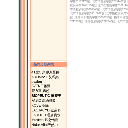
字第92122173號│北市衛粧廣字第92091402
粧廣字第92081108號│北市衛粧廣字第920811
市衛粧廣字第9208049號│北市衛粧廣字第92080
北市衛粧廣字第93010086號│北市衛粧廣字第930
號│衛署中部粧廣字第93020833號│衛署中部粧
9212239號│衛署粧廣字第9212240號│北市衛
品牌分類列表
41度C 鳥膠原蛋白
AROMASE艾瑪絲
avalon
AVENE 雅漾
豐力富 奶粉
BIOPEUTIC 葆療美
FASIO 高絲彩妝
KOSE 高絲
LACTACYD 立朵舒
LAROCH 理膚寶水
Mustela 慕之恬廊
Natur Vital天然力