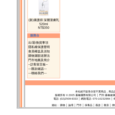
(新)康護得 深層潔膚乳
520ml
NT$350
服務台
出/退/換貨事項
隱私權保護聲明
會員權益及須知
購物滿額送辦法
門市地圖及簡介
--訪客留言板--
---匯款確認---
---聯絡我們---
本站絕不販售仿冒不實商品，商品
版權所有
©
2005 蓁榛國際有限公司 │ 門市:
蓁榛健
電話: (02)2509-9333 │ 網路電話: 070-1023298
連結：
購物
│
論壇
│
門市
│
保養品
│
薇姿
│
雅漾
│
律