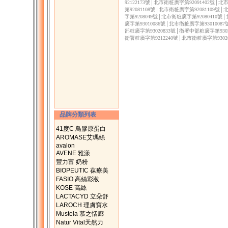
92122173號│北市衛粧廣字第92091402號│
第92081108號│北市衛粧廣字第92081109號
字第9208049號│北市衛粧廣字第92080410號
廣字第93010086號│北市衛粧廣字第9301008
部粧廣字第93020833號│衛署中部粧廣字第9302
衛署粧廣字第9212240號│北市衛粧廣字第9302
品牌分類列表
41度C 鳥膠原蛋白
AROMASE艾瑪絲
avalon
AVENE 雅漾
豐力富 奶粉
BIOPEUTIC 葆療美
FASIO 高絲彩妝
KOSE 高絲
LACTACYD 立朵舒
LAROCH 理膚寶水
Mustela 慕之恬廊
Natur Vital天然力