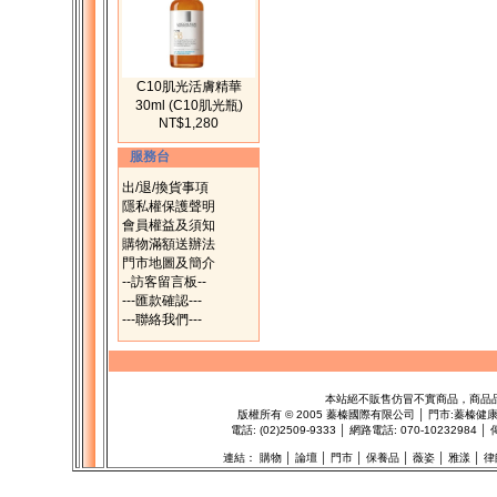
C10肌光活膚精華
30ml (C10肌光瓶)
NT$1,280
服務台
出/退/換貨事項
隱私權保護聲明
會員權益及須知
購物滿額送辦法
門市地圖及簡介
--訪客留言板--
---匯款確認---
---聯絡我們---
本站絕不販售仿冒不實商品，商品
版權所有
©
2005 蓁榛國際有限公司 │ 門市:
蓁榛健
電話: (02)2509-9333 │ 網路電話: 070-1023298
連結：
購物
│
論壇
│
門市
│
保養品
│
薇姿
│
雅漾
│
律