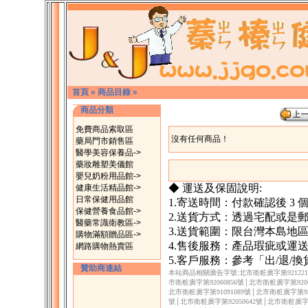
首頁
»
商品目錄
»
商品分類
免費商品索取區
沒有任何商品！
藥局門市銷售區
醫學美容保養品->
藥妝雕塑美儀館
嬰兒奶粉用品館->
◆ 運送及保固說明:
健康生活精品館->
日常保健用品館
1.寄送時間：付款確認後 3
保健營養食品館->
2.送貨方式：透過宅配或是
醫藥常識衛教區->
3.送貨範圍：限台灣本島地
購物滿額贈品區->
4.售後服務：產品瑕疵或運
網路購物熱賣區
5.客戶服務：參考「出/退/
贊助商連結
本站商品相關廣告字號:北市衛粧廣字第9212217
市衛粧廣字第92060856號│北市衛粧廣字第9206
北市衛粧廣字第91091089號│北市衛粧廣字第930
號│北市衛粧廣字第92050642號│北市衛粧廣字第