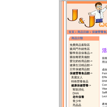
首頁
»
商品目錄
»
保健營養食
商品分類
免費商品索取區
藥局門市銷售區
活
醫學美容保養品->
藥妝雕塑美儀館
規格
嬰兒奶粉用品館->
用法
健康生活精品館->
日常保健用品館
成份
保健營養食品館
->
Fish
美麗女人
EPA(
DHA(
特殊營養食品
Con
健康保健營養
->
Vitam
幫助消化
Saff
DHA
Lecit
老年保養
青少年
產地
亮晶晶