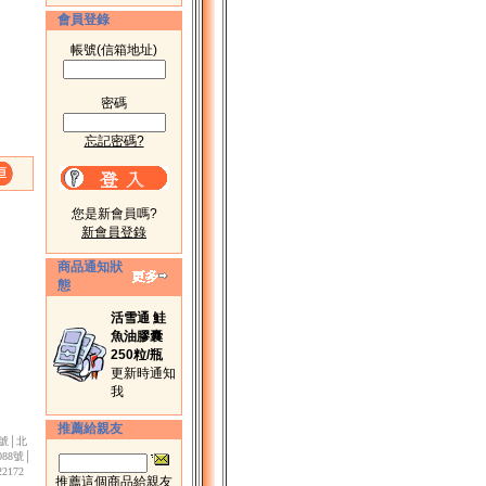
會員登錄
帳號(信箱地址)
密碼
忘記密碼?
您是新會員嗎?
新會員登錄
商品通知狀
態
活雪通 鮭
魚油膠囊
250粒/瓶
更新時通知
我
推薦給親友
3號│北
88號│
172
推薦這個商品給親友