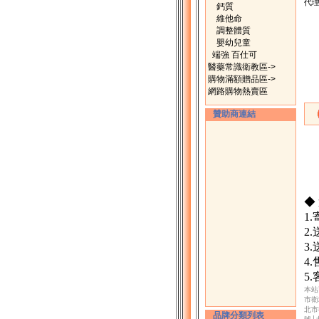
代理
鈣質
維他命
調整體質
嬰幼兒童
端強 百仕可
醫藥常識衛教區->
購物滿額贈品區->
網路購物熱賣區
贊助商連結
◆
1
2
3
4
5
本站
市衛
北市
品牌分類列表