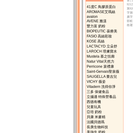
號│
92
41度C 鳥膠原蛋白
第9
AROMASE艾瑪絲
字第
avalon
廣字
AVENE 雅漾
部粧
衛署
豐力富 奶粉
BIOPEUTIC 葆療美
FASIO 高絲彩妝
KOSE 高絲
LACTACYD 立朵舒
LAROCH 理膚寶水
Mustela 慕之恬廊
Natur Vital天然力
Perricone 裴禮康
Saint-Gervais聖泉薇
SAUGELLA 賽吉兒
VICHY 薇姿
Vitadern 洗得你淨
三多 保健食品
立攝適 特殊營養品
西德有機
兒童玩具
亞培 奶粉
貝康 米麥精
法國貝德瑪
長庚生物科技
美強生 奶粉