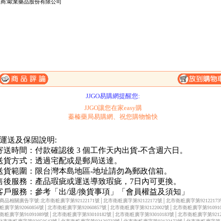
商:歐業藥品股份有限公司
一、購滿1500元，免費送到府-未滿1500元運費150元。
二、購物滿2000元起送超質贈品-請參考滿額送辦法。
JJGO易購網提醒您:
JJGO讓您在家easy購
蓁榛藥局易購網、祝您購物愉快
 運送及保固說明:
.寄送時間：付款確認後 3 個工作天內出貨-不含週六日。
.送貨方式：透過宅配或是郵局送達。
.送貨範圍：限台灣本島地區-地址請勿為郵政信箱。
.售後服務：產品瑕疵或運送導致瑕疵，7日內可更換。
.客戶服務：參考「出/退/換貨事項」「會員權益及須知」
商品相關廣告字號:北市衛粧廣字第92122171號│北市衛粧廣字第92122172號│北市衛粧廣字第9212217
粧廣字第92060856號│北市衛粧廣字第92060857號│北市衛粧廣字第92122002號│北市衛粧廣字第910910
衛粧廣字第91091089號│北市衛粧廣字第93010182號│北市衛粧廣字第93010183號│北市衛粧廣字第92122