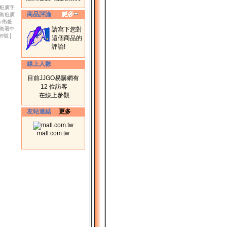
衛粧廣字
商品評論
市衛粧廣
北市衛粧
│衛署中
請寫下您對
39號│
這個商品的
評論!
線上人數
目前JJGO易購網有
12 位訪客
在線上參觀
友站連結
更多
mall.com.tw