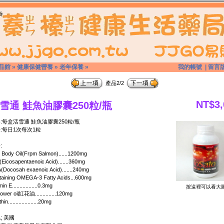
品館
»
健康保健營養
»
老年保養
»
我的帳號
|
留言
產品2/2
NT$3,
雪通 鮭魚油膠囊250粒/瓶
:每盒活雪通 鮭魚油膠囊250粒/瓶
:每日1次每次1粒
:
 Body Oil(Frpm Salmon)......1200mg
Eicosapentaenoic Acid).......360mg
Docosah exaenoic Acid).......240mg
taining OMEGA-3 Fatty Acids...600mg
in E.................0.3mg
按這裡可以看大
lower oil紅花油..............120mg
hin....................20mg
; 美國