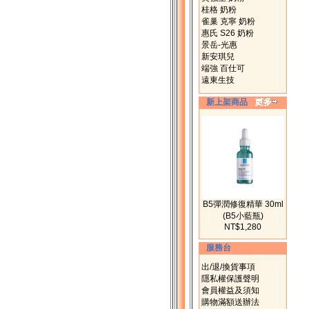
桂格 奶粉
雀巢 克寧 奶粉
惠氏 S26 奶粉
景岳-光惠
新安琪兒
端強 百仕可
遠東生技
新上架商品
B5彈潤修復精華 30ml
(B5小藍瓶)
NT$1,280
服務台
出/退/換貨事項
隱私權保護聲明
會員權益及須知
購物滿額送辦法