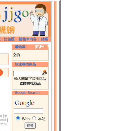
版
|
討論區
|
購物車內容
|
結帳
購物車
空的...
快速尋找商品
輸入關鍵字尋找商品
進階尋找商品
Google Search
3號│北
Web
本站
88號│
172