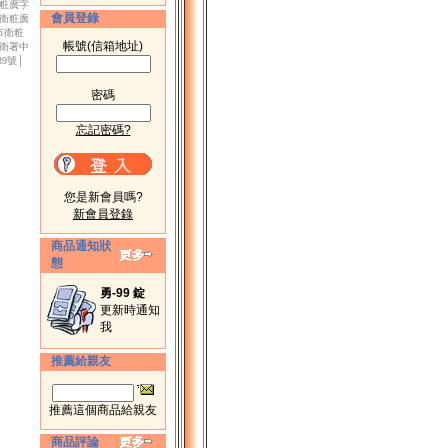
衛粧廣字
會員登錄
市衛粧廣
北市衛粧
帳號(信箱地址)
│衛署中
39號│
密碼
忘記密碼?
您是新會員嗎?
新會員登錄
商品通知狀
態
勇-99 錠
更新時通知
我
推薦給親友
推薦這個商品給親友
商品評論