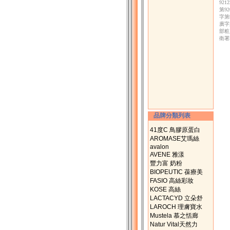
92
第9
字第
廣字
部粧
衛署
品牌分類列表
41度C 鳥膠原蛋白
AROMASE艾瑪絲
avalon
AVENE 雅漾
豐力富 奶粉
BIOPEUTIC 葆療美
FASIO 高絲彩妝
KOSE 高絲
LACTACYD 立朵舒
LAROCH 理膚寶水
Mustela 慕之恬廊
Natur Vital天然力