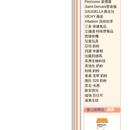
Perricone 裴禮康
Saint-Gervais聖泉薇
SAUGELLA 賽吉兒
VICHY 薇姿
Vitadern 洗得你淨
三多 保健食品
立攝適 特殊營養品
西德有機
兒童玩具
亞培 奶粉
貝康 米麥精
法國貝德瑪
長庚生物科技
美強生 奶粉
桂格 奶粉
雀巢 克寧 奶粉
惠氏 S26 奶粉
景岳-光惠
新安琪兒
端強 百仕可
遠東生技
新上架商品