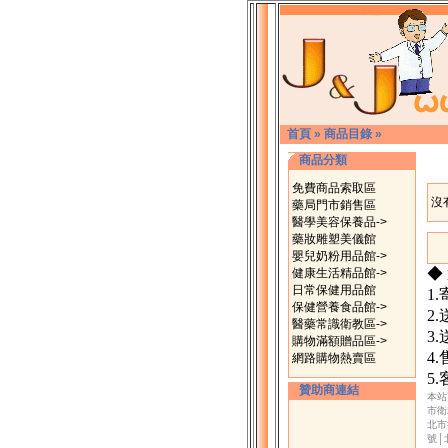
首頁
»
商品目錄
»
商品分類
免費商品索取區
沒
藥局門市銷售區
醫學美容保養品->
藥妝雕塑美儀館
嬰兒奶粉用品館->
◆
健康生活精品館->
日常保健用品館
1
保健營養食品館->
2
醫藥常識衛教區->
3
購物滿額贈品區->
4
網路購物熱賣區
5
贊助商連結
本站
市衛
北市
號│