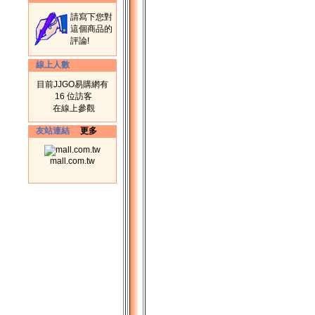
請寫下您對
這個商品的
評論!
線上人數
目前JJGO易購網有
16 位訪客
在線上參觀
友站連結
更多
mall.com.tw