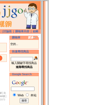
版
|
討論區
|
購物車內容
|
結帳
購物車
空的...
快速尋找商品
輸入關鍵字尋找商品
進階尋找商品
Google Search
3號│北
Web
本站
88號│
172