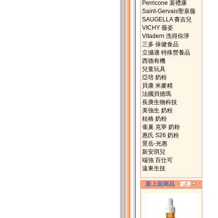
Perricone 裴禮康
Saint-Gervais聖泉薇
SAUGELLA 賽吉兒
VICHY 薇姿
Vitadern 洗得你淨
三多 保健食品
立攝適 特殊營養品
西德有機
兒童玩具
亞培 奶粉
貝康 米麥精
法國貝德瑪
長庚生物科技
美強生 奶粉
桂格 奶粉
雀巢 克寧 奶粉
惠氏 S26 奶粉
景岳-光惠
新安琪兒
端強 百仕可
遠東生技
新上架商品