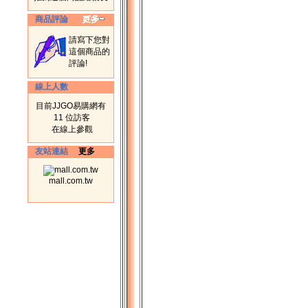
商品評論
請寫下您對
這個商品的
評論!
線上人數
目前JJGO易購網有
11 位訪客
在線上參觀
友站連結
更多
mall.com.tw