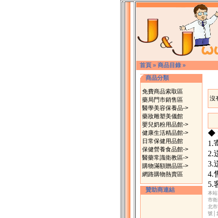
首頁
»
商品目錄
»
商品分類
免費商品索取區
沒
藥局門市銷售區
醫學美容保養品->
藥妝雕塑美儀館
嬰兒奶粉用品館->
◆
健康生活精品館->
日常保健用品館
1
保健營養食品館->
2
醫藥常識衛教區->
3
購物滿額贈品區->
4
網路購物熱賣區
5
贊助商連結
本站
市衛
北市
號│