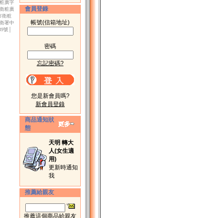
衛粧廣字
會員登錄
市衛粧廣
北市衛粧
帳號(信箱地址)
│衛署中
39號│
密碼
忘記密碼?
您是新會員嗎?
新會員登錄
商品通知狀
態
天明 轉大
人(女生適
用)
更新時通知
我
推薦給親友
推薦這個商品給親友