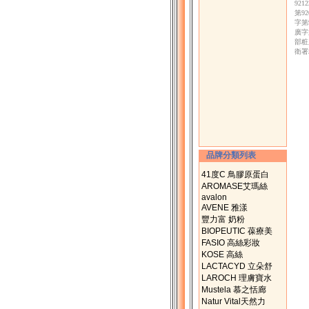
92
第9
字第
廣字
部粧
衛署
品牌分類列表
41度C 鳥膠原蛋白
AROMASE艾瑪絲
avalon
AVENE 雅漾
豐力富 奶粉
BIOPEUTIC 葆療美
FASIO 高絲彩妝
KOSE 高絲
LACTACYD 立朵舒
LAROCH 理膚寶水
Mustela 慕之恬廊
Natur Vital天然力