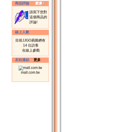
商品評論
請寫下您對
這個商品的
評論!
線上人數
目前JJGO易購網有
14 位訪客
在線上參觀
友站連結
更多
mall.com.tw