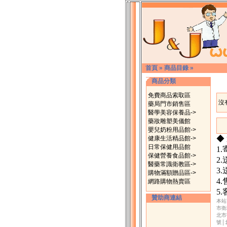
首頁
»
商品目錄
»
商品分類
免費商品索取區
沒
藥局門市銷售區
醫學美容保養品->
藥妝雕塑美儀館
嬰兒奶粉用品館->
◆
健康生活精品館->
日常保健用品館
1
保健營養食品館->
2
醫藥常識衛教區->
3
購物滿額贈品區->
4
網路購物熱賣區
5
贊助商連結
本站
市衛
北市
號│