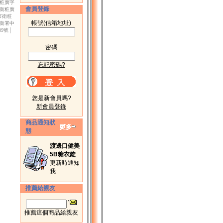
衛粧廣字
會員登錄
市衛粧廣
北市衛粧
帳號(信箱地址)
│衛署中
39號│
密碼
忘記密碼?
您是新會員嗎?
新會員登錄
商品通知狀
態
渡邊口健美
5B糖衣錠
更新時通知
我
推薦給親友
推薦這個商品給親友