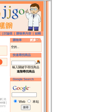
版
|
討論區
|
購物車內容
|
結帳
購物車
空的...
快速尋找商品
輸入關鍵字尋找商品
進階尋找商品
Google Search
3號│北
Web
本站
88號│
172