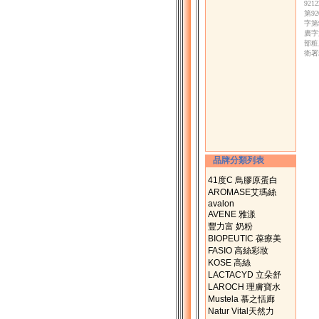
92
第9
字第
廣字
部粧
衛署
品牌分類列表
41度C 鳥膠原蛋白
AROMASE艾瑪絲
avalon
AVENE 雅漾
豐力富 奶粉
BIOPEUTIC 葆療美
FASIO 高絲彩妝
KOSE 高絲
LACTACYD 立朵舒
LAROCH 理膚寶水
Mustela 慕之恬廊
Natur Vital天然力