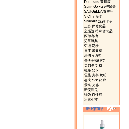
Perricone 裴禮康
Saint-Gervais聖泉薇
SAUGELLA 賽吉兒
VICHY 薇姿
Vitadern 洗得你淨
三多 保健食品
立攝適 特殊營養品
西德有機
兒童玩具
亞培 奶粉
貝康 米麥精
法國貝德瑪
長庚生物科技
美強生 奶粉
桂格 奶粉
雀巢 克寧 奶粉
惠氏 S26 奶粉
景岳-光惠
新安琪兒
端強 百仕可
遠東生技
新上架商品