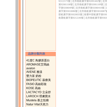
92122173號│北市衛粧廣字第92091402號│
第92081108號│北市衛粧廣字第92081109號
字第9208049號│北市衛粧廣字第92080410號
廣字第93010086號│北市衛粧廣字第9301008
部粧廣字第93020833號│衛署中部粧廣字第9302
衛署粧廣字第9212240號│北市衛粧廣字第9302
品牌分類列表
41度C 鳥膠原蛋白
AROMASE艾瑪絲
avalon
AVENE 雅漾
豐力富 奶粉
BIOPEUTIC 葆療美
FASIO 高絲彩妝
KOSE 高絲
LACTACYD 立朵舒
LAROCH 理膚寶水
Mustela 慕之恬廊
Natur Vital天然力