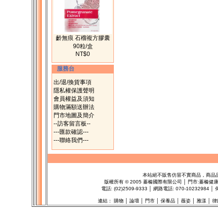
齡無痕 石榴複方膠囊
90粒/盒
NT$0
服務台
出/退/換貨事項
隱私權保護聲明
會員權益及須知
購物滿額送辦法
門市地圖及簡介
--訪客留言板--
---匯款確認---
---聯絡我們---
本站絕不販售仿冒不實商品，商品
版權所有
©
2005 蓁榛國際有限公司 │ 門市:
蓁榛健
電話: (02)2509-9333 │ 網路電話: 070-1023298
連結：
購物
│
論壇
│
門市
│
保養品
│
薇姿
│
雅漾
│
律