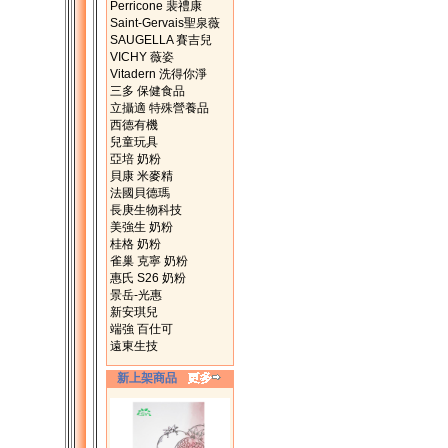
Perricone 裴禮康
Saint-Gervais聖泉薇
SAUGELLA 賽吉兒
VICHY 薇姿
Vitadern 洗得你淨
三多 保健食品
立攝適 特殊營養品
西德有機
兒童玩具
亞培 奶粉
貝康 米麥精
法國貝德瑪
長庚生物科技
美強生 奶粉
桂格 奶粉
雀巢 克寧 奶粉
惠氏 S26 奶粉
景岳-光惠
新安琪兒
端強 百仕可
遠東生技
新上架商品