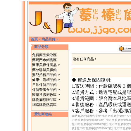
首頁
»
商品目錄
»
商品分類
免費商品索取區
沒有任何商品！
藥局門市銷售區
醫學美容保養品->
藥妝雕塑美儀館
嬰兒奶粉用品館->
◆ 運送及保固說明:
健康生活精品館->
日常保健用品館
1.寄送時間：付款確認後 3
保健營養食品館->
2.送貨方式：透過宅配或是
醫藥常識衛教區->
3.送貨範圍：限台灣本島地
購物滿額贈品區->
4.售後服務：產品瑕疵或運
網路購物熱賣區
5.客戶服務：參考「出/退/
贊助商連結
本站商品相關廣告字號:北市衛粧廣字第9212217
市衛粧廣字第92060856號│北市衛粧廣字第9206
北市衛粧廣字第91091089號│北市衛粧廣字第930
號│北市衛粧廣字第92050642號│北市衛粧廣字第