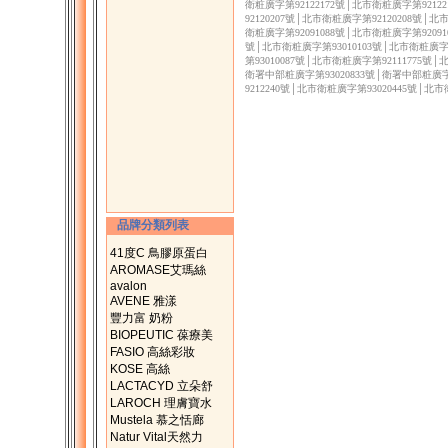
衛粧廣字第92122172號│北市衛粧廣字第9212
92120207號│北市衛粧廣字第92120208號│
衛粧廣字第92091088號│北市衛粧廣字第92091
號│北市衛粧廣字第93010103號│北市衛粧廣字第
第93010087號│北市衛粧廣字第92111775號
衛署中部粧廣字第93020833號│衛署中部粧廣字
9212240號│北市衛粧廣字第93020445號│北
品牌分類列表
41度C 鳥膠原蛋白
AROMASE艾瑪絲
avalon
AVENE 雅漾
豐力富 奶粉
BIOPEUTIC 葆療美
FASIO 高絲彩妝
KOSE 高絲
LACTACYD 立朵舒
LAROCH 理膚寶水
Mustela 慕之恬廊
Natur Vital天然力