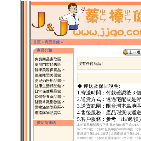
首頁
»
商品目錄
»
商品分類
免費商品索取區
沒有任何商品！
藥局門市銷售區
醫學美容保養品->
藥妝雕塑美儀館
嬰兒奶粉用品館->
◆ 運送及保固說明:
健康生活精品館->
日常保健用品館
1.寄送時間：付款確認後 3
保健營養食品館->
2.送貨方式：透過宅配或是
醫藥常識衛教區->
3.送貨範圍：限台灣本島地
購物滿額贈品區->
4.售後服務：產品瑕疵或運
網路購物熱賣區
5.客戶服務：參考「出/退/
贊助商連結
本站商品相關廣告字號:北市衛粧廣字第921221
92122173號│北市衛粧廣字第92060856號│
衛粧廣字第91091088號│北市衛粧廣字第9109
93010183號│北市衛粧廣字第92122172號│