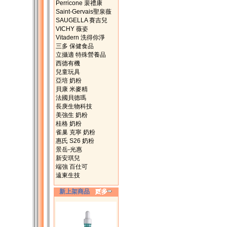
Perricone 裴禮康
Saint-Gervais聖泉薇
SAUGELLA 賽吉兒
VICHY 薇姿
Vitadern 洗得你淨
三多 保健食品
立攝適 特殊營養品
西德有機
兒童玩具
亞培 奶粉
貝康 米麥精
法國貝德瑪
長庚生物科技
美強生 奶粉
桂格 奶粉
雀巢 克寧 奶粉
惠氏 S26 奶粉
景岳-光惠
新安琪兒
端強 百仕可
遠東生技
新上架商品