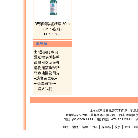
B5彈潤修復精華 30ml
(B5小藍瓶)
NT$1,280
服務台
出/退/換貨事項
隱私權保護聲明
會員權益及須知
購物滿額送辦法
門市地圖及簡介
--訪客留言板--
---匯款確認---
---聯絡我們---
本站絕不販售仿冒不實商品，商品
版權所有
©
2005 蓁榛國際有限公司 │ 門市:
蓁榛健
電話: (02)2509-9333 │ 網路電話: 070-1023298
連結：
購物
│
論壇
│
門市
│
保養品
│
薇姿
│
雅漾
│
律