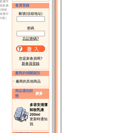
衛粧廣字
會員登錄
市衛粧廣
北市衛粧
帳號(信箱地址)
│衛署中
39號│
密碼
忘記密碼?
您是新會員嗎?
新會員登錄
廠商的相關資訊
-
廠商的其他商品
商品通知狀
態
多容安清潔
卸妝乳液
200ml
更新時通知
我