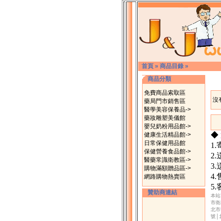
首頁
»
商品目錄
»
商品分類
免費商品索取區
沒
藥局門市銷售區
醫學美容保養品->
藥妝雕塑美儀館
嬰兒奶粉用品館->
◆
健康生活精品館->
日常保健用品館
1
保健營養食品館->
2
醫藥常識衛教區->
3
購物滿額贈品區->
4
網路購物熱賣區
5
贊助商連結
本站
市衛
北市
號│