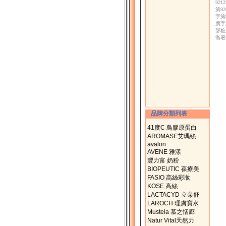
92
第9
字第
廣字
部粧
衛署
品牌分類列表
41度C 鳥膠原蛋白
AROMASE艾瑪絲
avalon
AVENE 雅漾
豐力富 奶粉
BIOPEUTIC 葆療美
FASIO 高絲彩妝
KOSE 高絲
LACTACYD 立朵舒
LAROCH 理膚寶水
Mustela 慕之恬廊
Natur Vital天然力