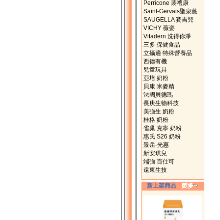
Perricone 裴禮康
Saint-Gervais聖泉薇
SAUGELLA 賽吉兒
VICHY 薇姿
Vitadern 洗得你淨
三多 保健食品
立攝適 特殊營養品
西德有機
兒童玩具
亞培 奶粉
貝康 米麥精
法國貝德瑪
長庚生物科技
美強生 奶粉
桂格 奶粉
雀巢 克寧 奶粉
惠氏 S26 奶粉
景岳-光惠
新安琪兒
端強 百仕可
遠東生技
新上架商品