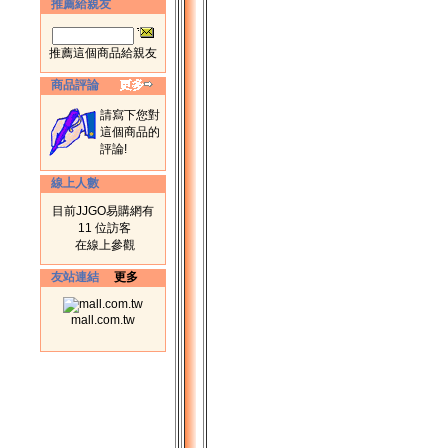
推薦給親友
推薦這個商品給親友
商品評論
請寫下您對
這個商品的
評論!
線上人數
目前JJGO易購網有
11 位訪客
在線上參觀
友站連結
更多
mall.com.tw