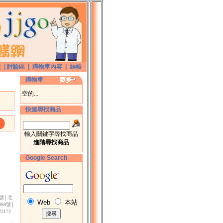
版
|
討論區
|
購物車內容
|
結帳
購物車
空的...
快速尋找商品
輸入關鍵字尋找商品
進階尋找商品
Google Search
3號│北
Web
本站
88號│
172