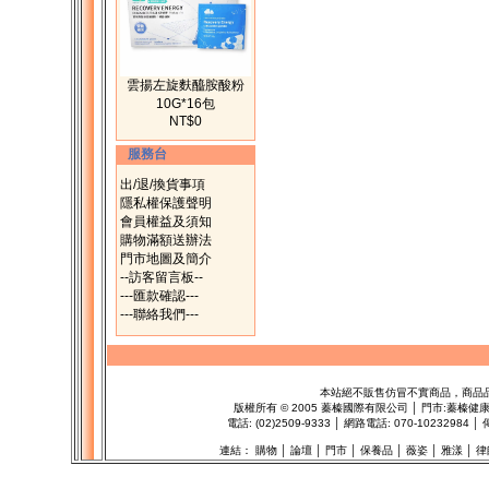
雲揚左旋麩醯胺酸粉
10G*16包
NT$0
服務台
出/退/換貨事項
隱私權保護聲明
會員權益及須知
購物滿額送辦法
門市地圖及簡介
--訪客留言板--
---匯款確認---
---聯絡我們---
本站絕不販售仿冒不實商品，商品
版權所有
©
2005 蓁榛國際有限公司 │ 門市:
蓁榛健
電話: (02)2509-9333 │ 網路電話: 070-1023298
連結：
購物
│
論壇
│
門市
│
保養品
│
薇姿
│
雅漾
│
律