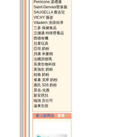
Perricone 裴禮康
Saint-Gervais聖泉薇
SAUGELLA 賽吉兒
VICHY 薇姿
Vitadern 洗得你淨
三多 保健食品
立攝適 特殊營養品
西德有機
兒童玩具
亞培 奶粉
貝康 米麥精
法國貝德瑪
長庚生物科技
美強生 奶粉
桂格 奶粉
雀巢 克寧 奶粉
惠氏 S26 奶粉
景岳-光惠
新安琪兒
端強 百仕可
遠東生技
新上架商品