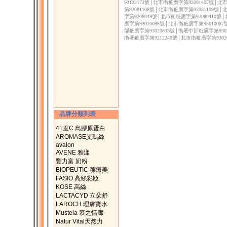
92122173號│北市衛粧廣字第92091402號│
第92081108號│北市衛粧廣字第92081109號
字第9208049號│北市衛粧廣字第92080410號
廣字第93010086號│北市衛粧廣字第9301008
部粧廣字第93020833號│衛署中部粧廣字第9302
衛署粧廣字第9212240號│北市衛粧廣字第9302
品牌分類列表
41度C 鳥膠原蛋白
AROMASE艾瑪絲
avalon
AVENE 雅漾
豐力富 奶粉
BIOPEUTIC 葆療美
FASIO 高絲彩妝
KOSE 高絲
LACTACYD 立朵舒
LAROCH 理膚寶水
Mustela 慕之恬廊
Natur Vital天然力