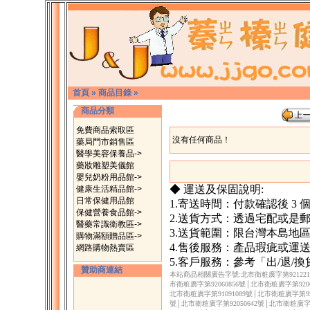
首頁
»
商品目錄
»
商品分類
免費商品索取區
沒有任何商品！
藥局門市銷售區
醫學美容保養品->
藥妝雕塑美儀館
嬰兒奶粉用品館->
◆ 運送及保固說明:
健康生活精品館->
日常保健用品館
1.寄送時間：付款確認後 3
保健營養食品館->
2.送貨方式：透過宅配或是
醫藥常識衛教區->
3.送貨範圍：限台灣本島地
購物滿額贈品區->
4.售後服務：產品瑕疵或運
網路購物熱賣區
5.客戶服務：參考「出/退/
贊助商連結
本站商品相關廣告字號:北市衛粧廣字第9212217
市衛粧廣字第92060856號│北市衛粧廣字第9206
北市衛粧廣字第91091089號│北市衛粧廣字第930
號│北市衛粧廣字第92050642號│北市衛粧廣字第