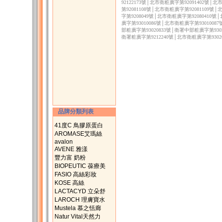
92122173號│北市衛粧廣字第92091402號│
第92081108號│北市衛粧廣字第92081109號
字第9208049號│北市衛粧廣字第92080410號
廣字第93010086號│北市衛粧廣字第9301008
部粧廣字第93020833號│衛署中部粧廣字第9302
衛署粧廣字第9212240號│北市衛粧廣字第9302
品牌分類列表
41度C 鳥膠原蛋白
AROMASE艾瑪絲
avalon
AVENE 雅漾
豐力富 奶粉
BIOPEUTIC 葆療美
FASIO 高絲彩妝
KOSE 高絲
LACTACYD 立朵舒
LAROCH 理膚寶水
Mustela 慕之恬廊
Natur Vital天然力