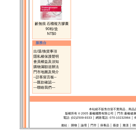
齡無痕 石榴複方膠囊
90粒/盒
NT$0
服務台
出/退/換貨事項
隱私權保護聲明
會員權益及須知
購物滿額送辦法
門市地圖及簡介
--訪客留言板--
---匯款確認---
---聯絡我們---
本站絕不販售仿冒不實商品，商品
版權所有
©
2005 蓁榛國際有限公司 │ 門市:
蓁榛健
電話: (02)2509-9333 │ 網路電話: 070-1023298
連結：
購物
│
論壇
│
門市
│
保養品
│
薇姿
│
雅漾
│
律