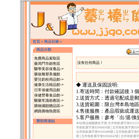
首頁
»
商品目錄
»
商品分類
免費商品索取區
沒有任何商品！
藥局門市銷售區
醫學美容保養品->
藥妝雕塑美儀館
嬰兒奶粉用品館->
◆ 運送及保固說明:
健康生活精品館->
日常保健用品館
1.寄送時間：付款確認後 3
保健營養食品館->
2.送貨方式：透過宅配或是
醫藥常識衛教區->
3.送貨範圍：限台灣本島地
購物滿額贈品區->
4.售後服務：產品瑕疵或運
網路購物熱賣區
5.客戶服務：參考「出/退/
贊助商連結
本站商品相關廣告字號:北市衛粧廣字第9212217
市衛粧廣字第92060856號│北市衛粧廣字第9206
北市衛粧廣字第91091089號│北市衛粧廣字第930
號│北市衛粧廣字第92050642號│北市衛粧廣字第