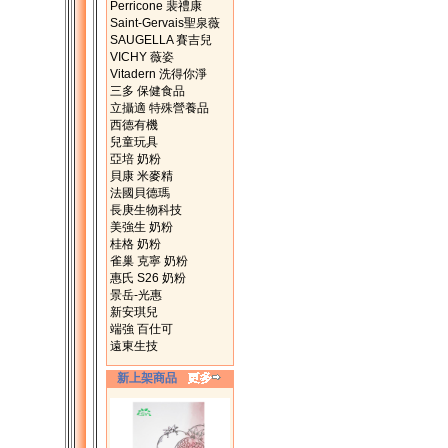
Perricone 裴禮康
Saint-Gervais聖泉薇
SAUGELLA 賽吉兒
VICHY 薇姿
Vitadern 洗得你淨
三多 保健食品
立攝適 特殊營養品
西德有機
兒童玩具
亞培 奶粉
貝康 米麥精
法國貝德瑪
長庚生物科技
美強生 奶粉
桂格 奶粉
雀巢 克寧 奶粉
惠氏 S26 奶粉
景岳-光惠
新安琪兒
端強 百仕可
遠東生技
新上架商品