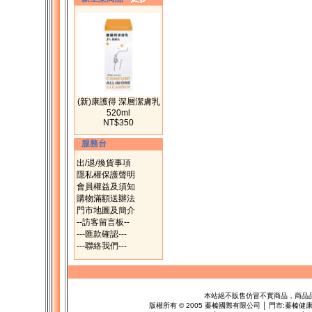
(新)康護得 深層潔膚乳
520ml
NT$350
服務台
出/退/換貨事項
隱私權保護聲明
會員權益及須知
購物滿額送辦法
門市地圖及簡介
--訪客留言板--
---匯款確認---
---聯絡我們---
本站絕不販售仿冒不實商品，商品
版權所有
©
2005 蓁榛國際有限公司 │ 門市:
蓁榛健