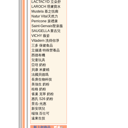
LACTACYD 立朵舒
LAROCH 理膚寶水
Mustela 慕之恬廊
Natur Vital天然力
Perricone 裴禮康
Saint-Gervais聖泉薇
SAUGELLA 賽吉兒
VICHY 薇姿
Vitadern 洗得你淨
三多 保健食品
立攝適 特殊營養品
西德有機
兒童玩具
亞培 奶粉
貝康 米麥精
法國貝德瑪
長庚生物科技
美強生 奶粉
桂格 奶粉
雀巢 克寧 奶粉
惠氏 S26 奶粉
景岳-光惠
新安琪兒
端強 百仕可
遠東生技
新上架商品