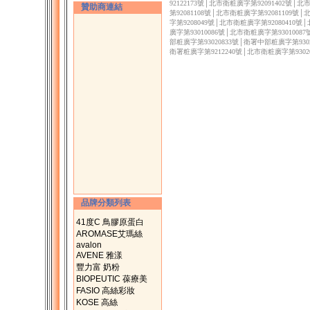
92122173號│北市衛粧廣字第92091402號│
贊助商連結
第92081108號│北市衛粧廣字第92081109號
字第9208049號│北市衛粧廣字第92080410號
廣字第93010086號│北市衛粧廣字第9301008
部粧廣字第93020833號│衛署中部粧廣字第9302
衛署粧廣字第9212240號│北市衛粧廣字第9302
品牌分類列表
41度C 鳥膠原蛋白
AROMASE艾瑪絲
avalon
AVENE 雅漾
豐力富 奶粉
BIOPEUTIC 葆療美
FASIO 高絲彩妝
KOSE 高絲