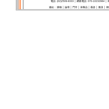
電話: (02)2509-9333 │ 網路電話: 070-1023298
連結：
購物
│
論壇
│
門市
│
保養品
│
薇姿
│
雅漾
│
律