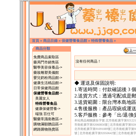
首頁
»
商品目錄
»
保健營養食品館
»
特殊營養食品
»
商品分類
免費商品索取區
沒有任何商品！
藥局門市銷售區
醫學美容保養品->
藥妝雕塑美儀館
嬰兒奶粉用品館->
◆ 運送及保固說明:
健康生活精品館->
日常保健用品館
1.寄送時間：付款確認後 3
保健營養食品館
->
2.送貨方式：透過宅配或是
美麗女人
3.送貨範圍：限台灣本島地
特殊營養食品
4.售後服務：產品瑕疵或運
健康保健營養->
端強 百仕可
5.客戶服務：參考「出/退/
醫藥常識衛教區->
本站商品相關廣告字號:北市衛粧廣字第9212217
購物滿額贈品區->
市衛粧廣字第92060856號│北市衛粧廣字第9206
網路購物熱賣區
北市衛粧廣字第91091089號│北市衛粧廣字第930
號│北市衛粧廣字第92050642號│北市衛粧廣字第