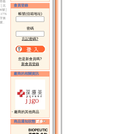
北市衛
會員登錄
號│北
86號│
帳號(信箱地址)
776
廣字第
號..
密碼
忘記密碼?
您是新會員嗎?
新會員登錄
廠商的相關資訊
-
廠商的其他商品
商品通知狀態
BIOPEUTIC