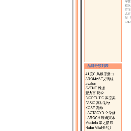
字第
粧廣
市衛
北市
號│
92
品牌分類列表
41度C 鳥膠原蛋白
AROMASE艾瑪絲
avalon
AVENE 雅漾
豐力富 奶粉
BIOPEUTIC 葆療美
FASIO 高絲彩妝
KOSE 高絲
LACTACYD 立朵舒
LAROCH 理膚寶水
Mustela 慕之恬廊
Natur Vital天然力