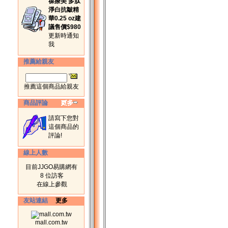
葆療美 多肽
淨白抗皺精
華0.25 oz建
議售價$980
更新時通知
我
推薦給親友
推薦這個商品給親友
商品評論
請寫下您對
這個商品的
評論!
線上人數
目前JJGO易購網有
8 位訪客
在線上參觀
友站連結
更多
mall.com.tw