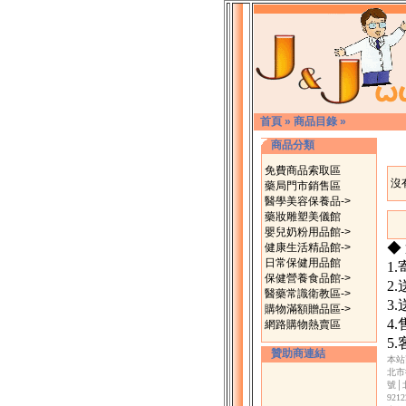
首頁
»
商品目錄
»
商品分類
免費商品索取區
沒
藥局門市銷售區
醫學美容保養品->
藥妝雕塑美儀館
嬰兒奶粉用品館->
◆
健康生活精品館->
日常保健用品館
1
保健營養食品館->
2
醫藥常識衛教區->
3
購物滿額贈品區->
4
網路購物熱賣區
5
贊助商連結
本站
北市
號│
92