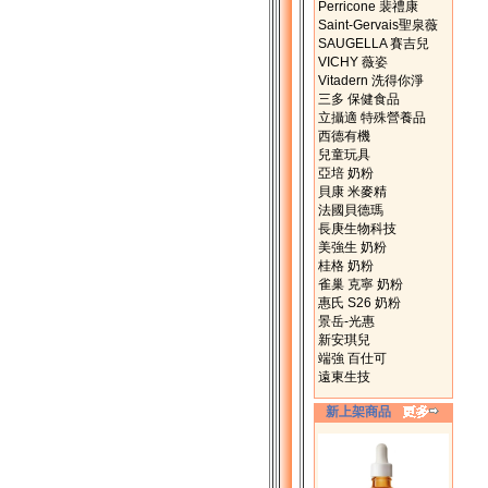
Perricone 裴禮康
Saint-Gervais聖泉薇
SAUGELLA 賽吉兒
VICHY 薇姿
Vitadern 洗得你淨
三多 保健食品
立攝適 特殊營養品
西德有機
兒童玩具
亞培 奶粉
貝康 米麥精
法國貝德瑪
長庚生物科技
美強生 奶粉
桂格 奶粉
雀巢 克寧 奶粉
惠氏 S26 奶粉
景岳-光惠
新安琪兒
端強 百仕可
遠東生技
新上架商品