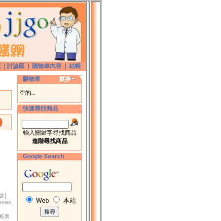
版
|
討論區
|
購物車內容
|
結帳
購物車
空的...
快速尋找商品
輸入關鍵字尋找商品
進階尋找商品
Google Search
號│
Web
本站
088
衛粧廣