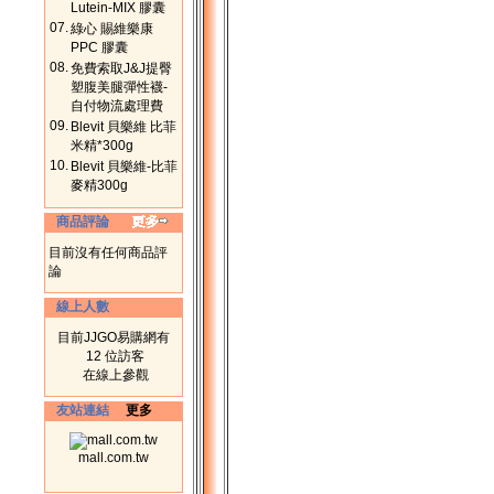
Lutein-MIX 膠囊
07.
綠心 賜維樂康
PPC 膠囊
08.
免費索取J&J提臀
塑腹美腿彈性襪-
自付物流處理費
09.
Blevit 貝樂維 比菲
米精*300g
10.
Blevit 貝樂維-比菲
麥精300g
商品評論
目前沒有任何商品評
論
線上人數
目前JJGO易購網有
12 位訪客
在線上參觀
友站連結
更多
mall.com.tw