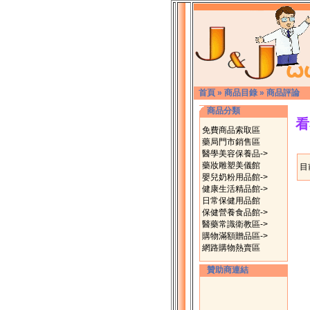
首頁
»
商品目錄
»
商品評論
商品分類
看
免費商品索取區
藥局門市銷售區
醫學美容保養品->
藥妝雕塑美儀館
目
嬰兒奶粉用品館->
健康生活精品館->
日常保健用品館
保健營養食品館->
醫藥常識衛教區->
購物滿額贈品區->
網路購物熱賣區
贊助商連結