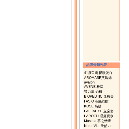
品牌分類列表
41度C 鳥膠原蛋白
AROMASE艾瑪絲
avalon
AVENE 雅漾
豐力富 奶粉
BIOPEUTIC 葆療美
FASIO 高絲彩妝
KOSE 高絲
LACTACYD 立朵舒
LAROCH 理膚寶水
Mustela 慕之恬廊
Natur Vital天然力