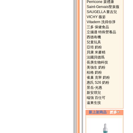
Perricone 裴禮康
Saint-Gervais聖泉薇
SAUGELLA 賽吉兒
VICHY 薇姿
Vitadern 洗得你淨
三多 保健食品
立攝適 特殊營養品
西德有機
兒童玩具
亞培 奶粉
貝康 米麥精
法國貝德瑪
長庚生物科技
美強生 奶粉
桂格 奶粉
雀巢 克寧 奶粉
惠氏 S26 奶粉
景岳-光惠
新安琪兒
端強 百仕可
遠東生技
新上架商品