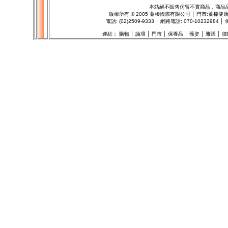
本站絕不販售仿冒不實商品，商品
版權所有
©
2005 蓁榛國際有限公司 │ 門市:
蓁榛健
電話: (02)2509-9333 │ 網路電話: 070-1023298
連結：
購物
│
論壇
│
門市
│
保養品
│
薇姿
│
雅漾
│
律