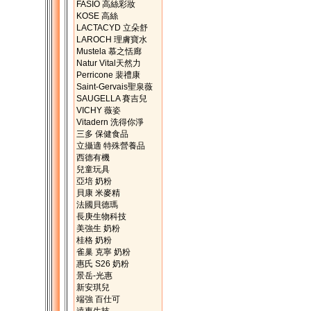
FASIO 高絲彩妝
KOSE 高絲
LACTACYD 立朵舒
LAROCH 理膚寶水
Mustela 慕之恬廊
Natur Vital天然力
Perricone 裴禮康
Saint-Gervais聖泉薇
SAUGELLA 賽吉兒
VICHY 薇姿
Vitadern 洗得你淨
三多 保健食品
立攝適 特殊營養品
西德有機
兒童玩具
亞培 奶粉
貝康 米麥精
法國貝德瑪
長庚生物科技
美強生 奶粉
桂格 奶粉
雀巢 克寧 奶粉
惠氏 S26 奶粉
景岳-光惠
新安琪兒
端強 百仕可