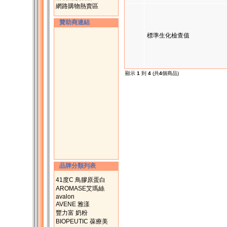
網路購物熱賣區
贊助商連結
標準生化檢查值
顯示
1
到
4
(共
4
個商品)
品牌分類列表
41度C 鳥膠原蛋白
AROMASE艾瑪絲
avalon
AVENE 雅漾
豐力富 奶粉
BIOPEUTIC 葆療美