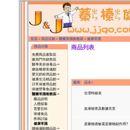
首頁
»
商品目錄
»
醫藥常識衛教區
»
健康常識
商品列表
商品分類
免費商品索取區
藥局門市銷售區
醫學美容保養品->
藥妝雕塑美儀館
嬰兒奶粉用品館->
健康生活精品館->
廠商
品名+
日常保健用品館
保健營養食品館->
生理時鐘表
醫藥常識衛教區
->
藥品說明
人體探索
血液檢查及數據含意
育嬰百科
保健食品
疾病討論
健康常識
是藥物過敏還是藥物副作用?
購物滿額贈品區->