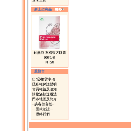
遠東生技
新上架商品
齡無痕 石榴複方膠囊
90粒/盒
NT$0
服務台
出/退/換貨事項
隱私權保護聲明
會員權益及須知
購物滿額送辦法
門市地圖及簡介
--訪客留言板--
---匯款確認---
---聯絡我們---