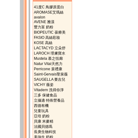
41度C 鳥膠原蛋白
AROMASE艾瑪絲
avalon
AVENE 雅漾
豐力富 奶粉
BIOPEUTIC 葆療美
FASIO 高絲彩妝
KOSE 高絲
LACTACYD 立朵舒
LAROCH 理膚寶水
Mustela 慕之恬廊
Natur Vital天然力
Perricone 裴禮康
Saint-Gervais聖泉薇
SAUGELLA 賽吉兒
VICHY 薇姿
Vitadern 洗得你淨
三多 保健食品
立攝適 特殊營養品
西德有機
兒童玩具
亞培 奶粉
貝康 米麥精
法國貝德瑪
長庚生物科技
美強生 奶粉