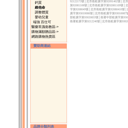
92122173號│北市衛粧廣字第92091402號│
鈣質
第92081108號│北市衛粧廣字第92081109號
維他命
字第9208049號│北市衛粧廣字第92080410號
調整體質
廣字第93010086號│北市衛粧廣字第9301008
嬰幼兒童
部粧廣字第93020833號│衛署中部粧廣字第9302
衛署粧廣字第9212240號│北市衛粧廣字第9302
端強 百仕可
醫藥常識衛教區->
購物滿額贈品區->
網路購物熱賣區
贊助商連結
品牌分類列表