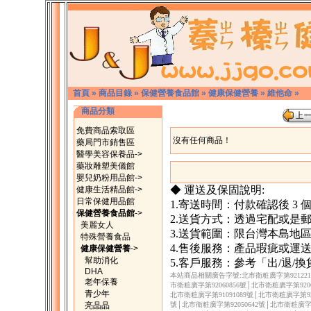
首頁
»
商品目錄
»
保健營養食品館
»
健康保健營養
»
維他命
»
商品分類
免費商品索取區
沒有任何商品！
藥局門市銷售區
醫學美容保養品->
藥妝雕塑美儀館
嬰兒奶粉用品館->
◆ 運送及保固說明:
健康生活精品館->
日常保健用品館
1.寄送時間：付款確認後 3
保健營養食品館
->
2.送貨方式：透過宅配或是
美麗女人
3.送貨範圍：限台灣本島地
特殊營養食品
4.售後服務：產品瑕疵或運
健康保健營養
->
幫助消化
5.客戶服務：參考「出/退/
DHA
本站商品相關廣告字號:北市衛粧廣字第9212217
老年保養
市衛粧廣字第92060856號│北市衛粧廣字第9206
青少年
北市衛粧廣字第91091089號│北市衛粧廣字第930
亮晶晶
號│北市衛粧廣字第92050642號│北市衛粧廣字第