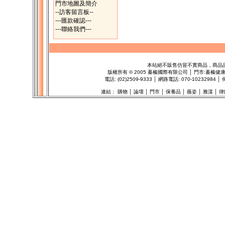
門市地圖及簡介
--訪客留言板--
---匯款確認---
---聯絡我們---
本站絕不販售仿冒不實商品，商品
版權所有
©
2005 蓁榛國際有限公司 │ 門市:
蓁榛健
電話: (02)2509-9333 │ 網路電話: 070-1023298
連結：
購物
│
論壇
│
門市
│
保養品
│
薇姿
│
雅漾
│
律