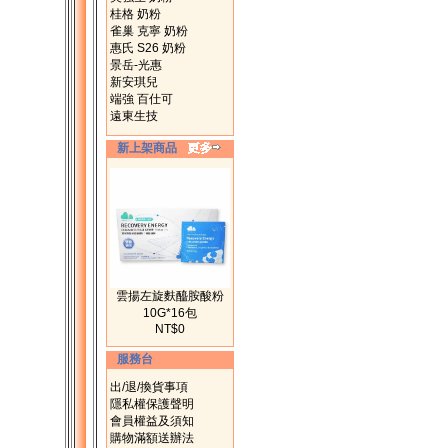
桂格 奶粉
雀巢 克寧 奶粉
惠氏 S26 奶粉
景岳-光惠
新安琪兒
端強 百仕可
遠東生技
新上架商品
雲揚左旋麩醯胺酸粉
10G*16包
NT$0
服務台
出/退/換貨事項
隱私權保護聲明
會員權益及須知
購物滿額送辦法