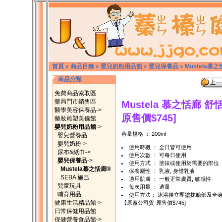
首頁
»
商品目錄
»
嬰兒奶粉用品館
»
嬰兒保養品
»
Mustela慕
商品分類
免費商品索取區
藥局門市銷售區
Mustela 慕之恬廊
醫學美容保養品->
原售價$745]
藥妝雕塑美儀館
嬰兒奶粉用品館
->
容量規格 ： 200ml
嬰兒營養品
嬰兒奶粉->
使用時機 ： 全日皆可使用
尿布&紙巾->
使用次數 ： 可每日使用
嬰兒保養品
->
使用方式 ： 塗抹或使用於需要的部位
Mustela慕之恬廊®
保養屬性 ： 乳液, 身體乳液
SEBA 施巴
適用肌膚 ： 一般正常膚質, 敏感性
兒童玩具
每次用量 ： 適量
哺育用品
使用方法： 沐浴後立即塗抹臉部及全
健康生活精品館->
【原廠公司貨-原售價$745]
日常保健用品館
保健營養食品館->