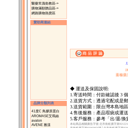
醫藥常識衛教區->
購物滿額贈品區->
網路購物熱賣區
贊助商連結
一、購滿1500元，
二、購物滿200
J
蓁榛藥
◆ 運送及保固說明:
1.寄送時間：付款確認後 3
2.送貨方式：透過宅配或是
品牌分類列表
3.送貨範圍：限台灣本島地
41度C 鳥膠原蛋白
4.售後服務：產品瑕疵或運
AROMASE艾瑪絲
5.客戶服務：參考「出/退/
avalon
本站商品相關廣告字號:北市衛粧廣字第9212217
AVENE 雅漾
市衛粧廣字第92060856號│北市衛粧廣字第9206