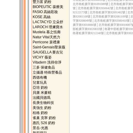
豐力富 奶粉
北市衛粧廣字第91091089號│北市衛粧廣字第930
BIOPEUTIC 葆療美
號│北市衛粧廣字第92050642號│北市衛粧廣字第
FASIO 高絲彩妝
92122173號│北市衛粧廣字第92091402號│
KOSE 高絲
第92081108號│北市衛粧廣字第92081109號
字第9208049號│北市衛粧廣字第92080410號
LACTACYD 立朵舒
廣字第93010086號│北市衛粧廣字第9301008
LAROCH 理膚寶水
部粧廣字第93020833號│衛署中部粧廣字第9302
Mustela 慕之恬廊
衛署粧廣字第9212240號│北市衛粧廣字第9302
Natur Vital天然力
Perricone 裴禮康
Saint-Gervais聖泉薇
SAUGELLA 賽吉兒
VICHY 薇姿
Vitadern 洗得你淨
三多 保健食品
立攝適 特殊營養品
西德有機
兒童玩具
亞培 奶粉
貝康 米麥精
法國貝德瑪
長庚生物科技
美強生 奶粉
桂格 奶粉
雀巢 克寧 奶粉
惠氏 S26 奶粉
景岳-光惠