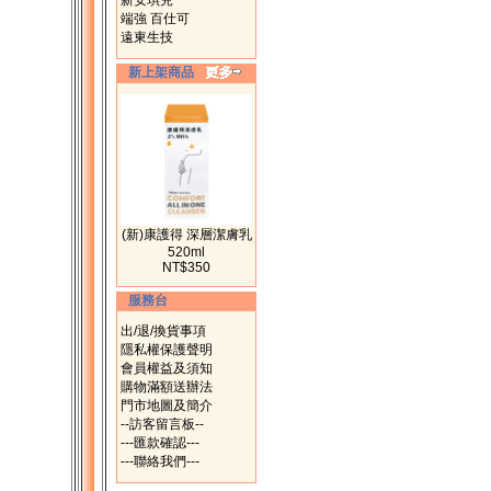
新安琪兒
端強 百仕可
遠東生技
新上架商品
(新)康護得 深層潔膚乳
520ml
NT$350
服務台
出/退/換貨事項
隱私權保護聲明
會員權益及須知
購物滿額送辦法
門市地圖及簡介
--訪客留言板--
---匯款確認---
---聯絡我們---