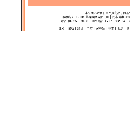
本站絕不販售仿冒不實商品，商品
版權所有
©
2005 蓁榛國際有限公司 │ 門市:
蓁榛健
電話: (02)2509-9333 │ 網路電話: 070-102329
連結：
購物
│
論壇
│
門市
│
保養品
│
薇姿
│
雅漾
│
律