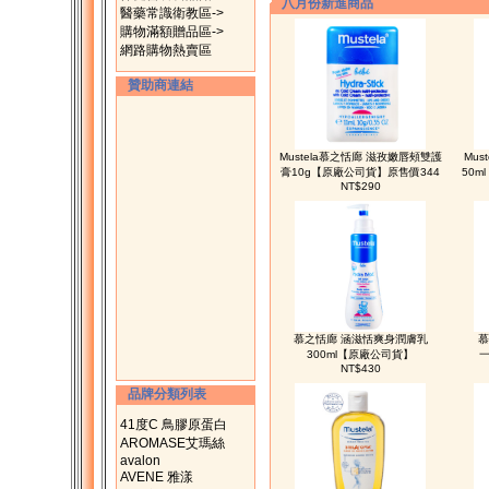
八月份新進商品
醫藥常識衛教區->
購物滿額贈品區->
網路購物熱賣區
贊助商連結
Mustela慕之恬廊 滋孜嫩唇頰雙護
Mus
膏10g【原廠公司貨】原售價344
50m
NT$290
慕之恬廊 涵滋恬爽身潤膚乳
慕
300ml【原廠公司貨】
一
NT$430
品牌分類列表
41度C 鳥膠原蛋白
AROMASE艾瑪絲
avalon
AVENE 雅漾