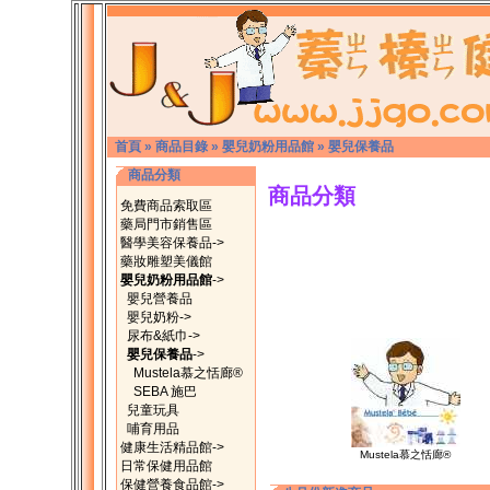
首頁
»
商品目錄
»
嬰兒奶粉用品館
»
嬰兒保養品
商品分類
商品分類
免費商品索取區
藥局門市銷售區
醫學美容保養品->
藥妝雕塑美儀館
嬰兒奶粉用品館
->
嬰兒營養品
嬰兒奶粉->
尿布&紙巾->
嬰兒保養品
->
Mustela慕之恬廊®
SEBA 施巴
兒童玩具
哺育用品
健康生活精品館->
Mustela慕之恬廊®
日常保健用品館
保健營養食品館->