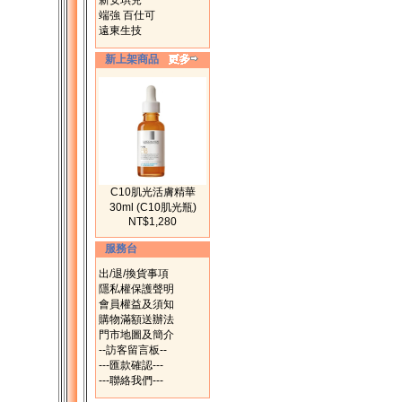
新安琪兒
端強 百仕可
遠東生技
新上架商品
C10肌光活膚精華
30ml (C10肌光瓶)
NT$1,280
服務台
出/退/換貨事項
隱私權保護聲明
會員權益及須知
購物滿額送辦法
門市地圖及簡介
--訪客留言板--
---匯款確認---
---聯絡我們---