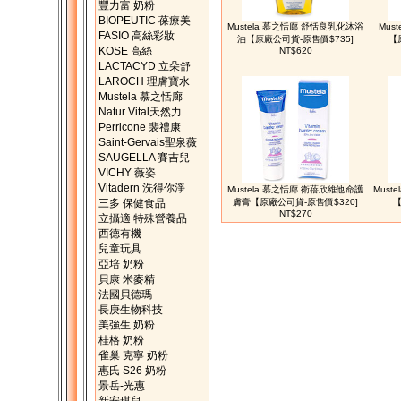
豐力富 奶粉
BIOPEUTIC 葆療美
Mustela 慕之恬廊 舒恬良乳化沐浴
Mus
FASIO 高絲彩妝
油【原廠公司貨-原售價$735]
【
KOSE 高絲
NT$620
LACTACYD 立朵舒
LAROCH 理膚寶水
Mustela 慕之恬廊
Natur Vital天然力
Perricone 裴禮康
Saint-Gervais聖泉薇
SAUGELLA 賽吉兒
VICHY 薇姿
Vitadern 洗得你淨
Mustela 慕之恬廊 衛蓓欣維他命護
Must
三多 保健食品
膚膏【原廠公司貨-原售價$320]
【
NT$270
立攝適 特殊營養品
西德有機
兒童玩具
亞培 奶粉
貝康 米麥精
法國貝德瑪
長庚生物科技
美強生 奶粉
桂格 奶粉
雀巢 克寧 奶粉
惠氏 S26 奶粉
景岳-光惠