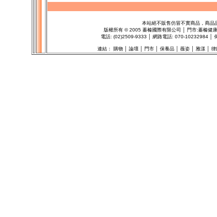
本站絕不販售仿冒不實商品，商品
版權所有
©
2005 蓁榛國際有限公司 │ 門市:
蓁榛健
電話: (02)2509-9333 │ 網路電話: 070-1023298
連結：
購物
│
論壇
│
門市
│
保養品
│
薇姿
│
雅漾
│
律