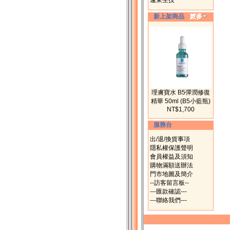
遠東生技
新上架商品
理膚寶水 B5彈潤修復
精華 50ml (B5小藍瓶)
NT$1,700
服務台
出/退/換貨事項
隱私權保護聲明
會員權益及須知
購物滿額送辦法
門市地圖及簡介
--訪客留言板--
---匯款確認---
---聯絡我們---