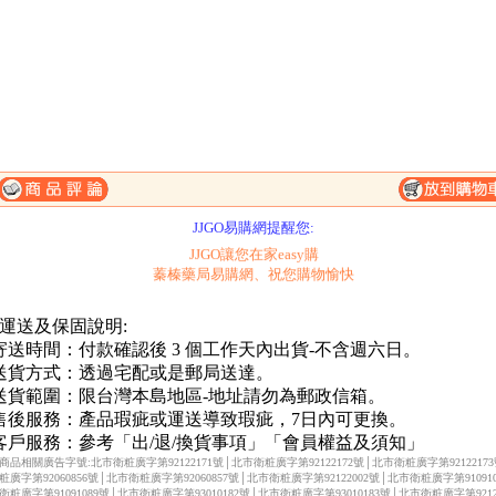
一、購滿1500元，免費送到府-未滿1500元運費150元。
二、購物滿2000元起送超質贈品-請參考滿額送辦法。
JJGO易購網提醒您:
JJGO讓您在家easy購
蓁榛藥局易購網、祝您購物愉快
 運送及保固說明:
.寄送時間：付款確認後 3 個工作天內出貨-不含週六日。
.送貨方式：透過宅配或是郵局送達。
.送貨範圍：限台灣本島地區-地址請勿為郵政信箱。
.售後服務：產品瑕疵或運送導致瑕疵，7日內可更換。
.客戶服務：參考「出/退/換貨事項」「會員權益及須知」
商品相關廣告字號:北市衛粧廣字第92122171號│北市衛粧廣字第92122172號│北市衛粧廣字第9212217
粧廣字第92060856號│北市衛粧廣字第92060857號│北市衛粧廣字第92122002號│北市衛粧廣字第910910
衛粧廣字第91091089號│北市衛粧廣字第93010182號│北市衛粧廣字第93010183號│北市衛粧廣字第92122