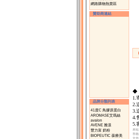
網路購物熱賣區
贊助商連結
◆
1
品牌分類列表
2
41度C 鳥膠原蛋白
3
AROMASE艾瑪絲
4
avalon
5
AVENE 雅漾
本站
豐力富 奶粉
市衛
BIOPEUTIC 葆療美
北市