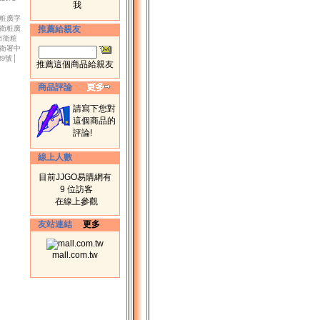
我
衛粧廣字
市衛粧廣
推薦給親友
北市衛粧
│衛署中
39號│
推薦這個商品給親友
商品評論
請寫下您對
這個商品的
評論!
線上人數
目前JJGO易購網有
9 位訪客
在線上參觀
友站連結
更多
mall.com.tw