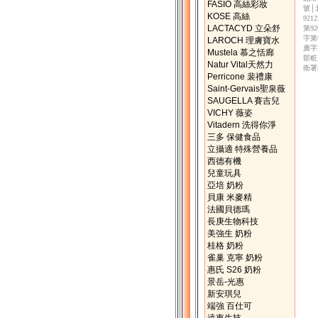
FASIO 高絲彩妝
號│
KOSE 高絲
92
LACTACYD 立朵舒
第9
字第
LAROCH 理膚寶水
廣字
Mustela 慕之恬廊
部粧
Natur Vital天然力
衛署
Perricone 裴禮康
Saint-Gervais聖泉薇
SAUGELLA 賽吉兒
VICHY 薇姿
Vitadern 洗得你淨
三多 保健食品
立攝適 特殊營養品
西德有機
兒童玩具
亞培 奶粉
貝康 米麥精
法國貝德瑪
長庚生物科技
美強生 奶粉
桂格 奶粉
雀巢 克寧 奶粉
惠氏 S26 奶粉
景岳-光惠
新安琪兒
端強 百仕可