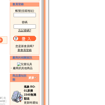
會員登錄
帳號(信箱地址)
密碼
忘記密碼?
您是新會員嗎?
新會員登錄
廠商的相關資訊
-
廠商的其他商品
商品通知狀
態
搖象 RO-
01原價
1540無滿
3號│北
額送
88號│
更新時通知
172