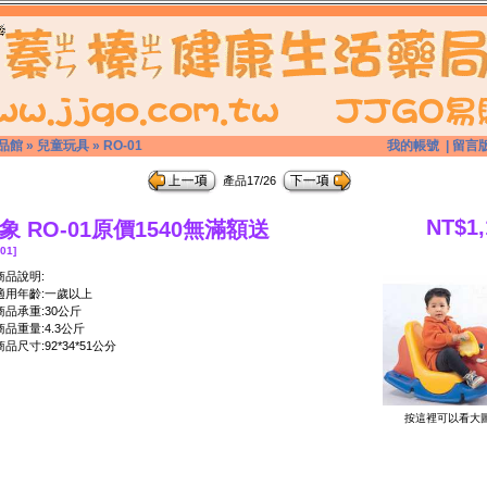
品館
»
兒童玩具
»
RO-01
我的帳號
|
留言
產品17/26
NT$1,
象 RO-01原價1540無滿額送
01]
商品說明:
適用年齡:一歲以上
商品承重:30公斤
商品重量:4.3公斤
商品尺寸:92*34*51公分
按這裡可以看大