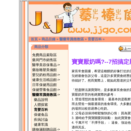
首頁
»
商品目錄
»
醫藥常識衛教區
»
育嬰百科
»
商品分類
免費商品索取區
藥局門市銷售區
寶寶厭奶嗎?--7招搞
醫學美容保養品->
藥妝雕塑美儀館
家長常會困擾，希望這種餵奶好像打仗的
嬰兒奶粉用品館->
兒經都會告訴父母，這是許多寶寶會經歷
健康生活精品館->
待就好了。然而實際上，能如此豁達的父
日常保健用品館
保健營養食品館->
「想盡辦法讓寶寶吃」是多數家長會做的
醫藥常識衛教區
->
寶厭奶所苦的爸媽實際的參考：
1. 營造理想的進食環境： 最基本的是
藥品說明
而去營造一個最適當的進食環境。大多數
人體探索
的場所比較容易專心吃奶。
育嬰百科
2. 父母必須保持輕鬆愉快的心情： 因
保健食品
3. 適時給予寶寶關愛與鼓勵： 如此寶寶
疾病討論
4. 千萬不可「不擇手段」： 逼食、強
健康常識
適得其反。
購物滿額贈品區->