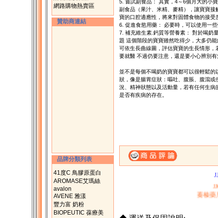
5. 嘗試副食品： 其實，4～6個月大
網路購物熱賣區
副食品（果汁、米精、麥精），讓寶寶接
寶的口腔適應性，將來對固體食物的接受
贊助商連結
6. 促進食慾用藥： 必要時，可以使用
7. 補充維生素.鈣質等營養素： 對於喝
題 這個階段的寶寶雖然吃得少，大多仍
可依生長曲線圖，評估寶寶的生長情形，
要就醫 不過仍要注意，還是要小心辨別
並不是每個不喝奶的寶寶都可以很輕鬆的
狀，像是腸胃症狀：嘔吐、腹脹、腹瀉或
況、精神狀態以及活動量，若有任何生病
是否有疾病的存在。
一、購滿1500元，
品牌分類列表
二、購物滿200
41度C 鳥膠原蛋白
AROMASE艾瑪絲
J
avalon
蓁榛藥
AVENE 雅漾
豐力富 奶粉
BIOPEUTIC 葆療美