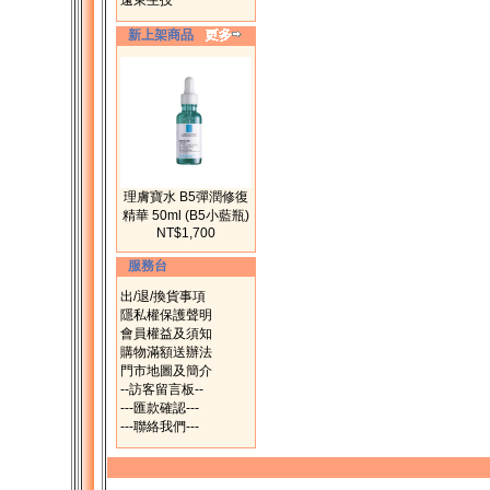
遠東生技
新上架商品
理膚寶水 B5彈潤修復
精華 50ml (B5小藍瓶)
NT$1,700
服務台
出/退/換貨事項
隱私權保護聲明
會員權益及須知
購物滿額送辦法
門市地圖及簡介
--訪客留言板--
---匯款確認---
---聯絡我們---