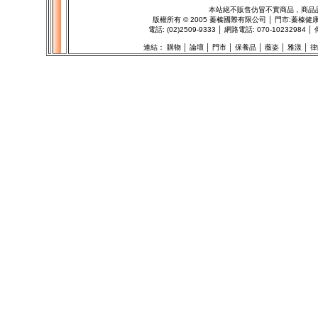
本站絕不販售仿冒不實商品，商品
版權所有
©
2005 蓁榛國際有限公司 │ 門市:
蓁榛健
電話: (02)2509-9333 │ 網路電話: 070-102329
連結：
購物
│
論壇
│
門市
│
保養品
│
薇姿
│
雅漾
│
律