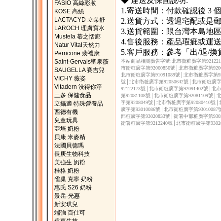
◆ 運送及保固說明:
FASIO 高絲彩妝
1.寄送時間：付款確認後 3
KOSE 高絲
LACTACYD 立朵舒
2.送貨方式：透過宅配或是
LAROCH 理膚寶水
3.送貨範圍：限台灣本島地
Mustela 慕之恬廊
4.售後服務：產品瑕疵或運
Natur Vital天然力
5.客戶服務：參考「出/退/
Perricone 裴禮康
Saint-Gervais聖泉薇
本站商品相關廣告字號:北市衛粧廣字第9212217
市衛粧廣字第92060856號│北市衛粧廣字第9206
SAUGELLA 賽吉兒
北市衛粧廣字第91091089號│北市衛粧廣字第930
VICHY 薇姿
號│北市衛粧廣字第92050642號│北市衛粧廣字第
Vitadern 洗得你淨
92122173號│北市衛粧廣字第92091402號│
三多 保健食品
第92081108號│北市衛粧廣字第92081109號
字第9208049號│北市衛粧廣字第92080410號
立攝適 特殊營養品
廣字第93010086號│北市衛粧廣字第9301008
西德有機
部粧廣字第93020833號│衛署中部粧廣字第9302
兒童玩具
衛署粧廣字第9212240號│北市衛粧廣字第9302
亞培 奶粉
貝康 米麥精
法國貝德瑪
長庚生物科技
美強生 奶粉
桂格 奶粉
雀巢 克寧 奶粉
惠氏 S26 奶粉
景岳-光惠
新安琪兒
端強 百仕可