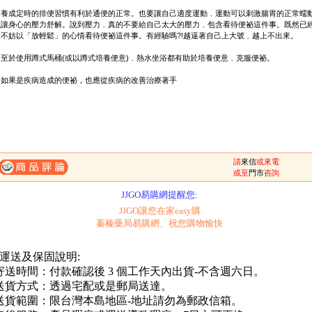
成定時的排便習慣有利於通便的正常。也要讓自己適度運動﹐運動可以刺激腸胃的正常蠕
以讓身心的壓力舒解。說到壓力﹐真的不要給自己太大的壓力﹐包含看待便祕這件事。既然已
﹐不妨以「放輕鬆」的心情看待便祕這件事。有經驗嗎?!越逼著自己上大號﹐越上不出來。
於使用蹲式馬桶(或以蹲式培養便意)﹐熱水坐浴都有助於培養便意﹐克服便祕。
果是疾病造成的便祕，也應從疾病的改善治療著手
請
來信
或來電
一、購滿1500元，免費送到府-未滿1500元運費150元。
或至
門市
咨詢
二、購物滿2000元起送超質贈品-請參考滿額送辦法。
JJGO易購網提醒您:
JJGO讓您在家easy購
蓁榛藥局易購網、祝您購物愉快
 運送及保固說明:
.寄送時間：付款確認後 3 個工作天內出貨-不含週六日。
.送貨方式：透過宅配或是郵局送達。
.送貨範圍：限台灣本島地區-地址請勿為郵政信箱。