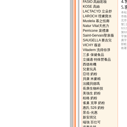
4
FASIO 高絲彩妝
KOSE 高絲
5
LACTACYD 立朵舒
本站
LAROCH 理膚寶水
市衛
北市
Mustela 慕之恬廊
號│
Natur Vital天然力
92
Perricone 裴禮康
第9
Saint-Gervais聖泉薇
字第
SAUGELLA 賽吉兒
廣字
部粧
VICHY 薇姿
衛署
Vitadern 洗得你淨
三多 保健食品
立攝適 特殊營養品
西德有機
兒童玩具
亞培 奶粉
貝康 米麥精
法國貝德瑪
長庚生物科技
美強生 奶粉
桂格 奶粉
雀巢 克寧 奶粉
惠氏 S26 奶粉
景岳-光惠
新安琪兒
端強 百仕可