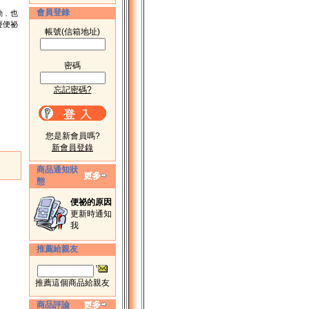
會員登錄
動﹐也
經便祕
帳號(信箱地址)
密碼
忘記密碼?
您是新會員嗎?
新會員登錄
商品通知狀
態
便祕的原因
更新時通知
我
推薦給親友
推薦這個商品給親友
商品評論