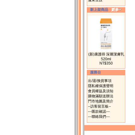
遠東生技
新上架商品
(新)康護得 深層潔膚乳
520ml
NT$350
服務台
出/退/換貨事項
隱私權保護聲明
會員權益及須知
購物滿額送辦法
門市地圖及簡介
--訪客留言板--
---匯款確認---
---聯絡我們---