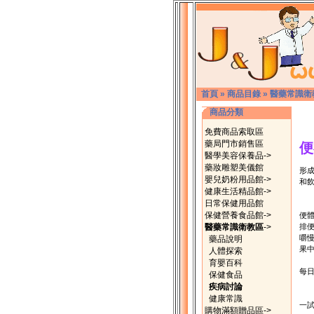
首頁
»
商品目錄
»
醫藥常識衛
商品分類
免費商品索取區
藥局門市銷售區
便
醫學美容保養品->
藥妝雕塑美儀館
形
嬰兒奶粉用品館->
和
健康生活精品館->
日常保健用品館
攝
保健營養食品館->
便
醫藥常識衛教區
->
排
嚼
藥品說明
果
人體探索
育嬰百科
每
保健食品
疾病討論
水
健康常識
一
購物滿額贈品區->