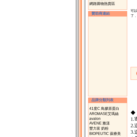
網路購物熱賣區
養
可
贊助商連結
了
至
如
品牌分類列表
41度C 鳥膠原蛋白
◆
AROMASE艾瑪絲
avalon
1
AVENE 雅漾
2
豐力富 奶粉
3
BIOPEUTIC 葆療美