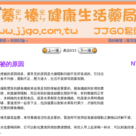
教區
»
疾病討論
»
我的帳號
|
留言
產品5/13
N
祕的原因
成便祕的原因很多。最常見的原因是大腸蠕動功能不良所造成的。它往往
飲食不均衡，運動不足，壓力過大，生活不規律等因素有關。
取豐富的膳食纖維來改善及預防便祕是重要的。膳食纖維利於增加糞
體積，刺激腸胃蠕動，而且有助於腸道細菌生態的平衡，有利整腸與正常
便。未精緻的全穀類食品、蔬菜水果都富含膳食纖維。吃蔬菜水果時應細
慢嚥，要連渣滓一起吞下去，也請儘量以新鮮水果取代果汁，才能吃到蔬
中完整的膳食纖維。
日補充腸道益菌，來培養腸道活性是必要的。緊急時可使用促進腸道蠕動之藥物以紓解不適。
也要喝得夠，它可以軟化糞便與增加糞便體積。有些人早上起床喝一杯水，可以刺激排便
試。