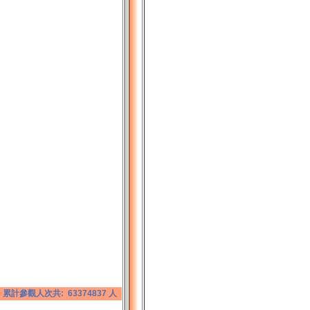
累計參觀人次共: 63374837 人