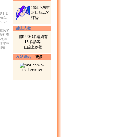
請寫下您對
這個商品的
3號│北
評論!
88號│
172
線上人數
衛粧廣字
市衛粧廣
目前JJGO易購網有
北市衛粧
15 位訪客
│衛署中
在線上參觀
39號│
友站連結
更多
mall.com.tw