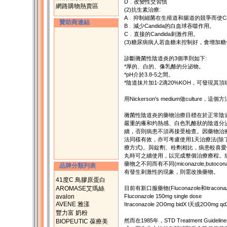
D﹒改變性交習慣
網路購物熱賣區
(2)抗生素治療:
A﹒抑制細菌在生殖道和腸道的競爭而使Ca
贊助商連結
B﹒減少Candida的白血球吞噬作用。
C﹒直接的Candida刺激作用。
(3)糖尿病病人若血糖未控制好，會增加
診斷黴菌性陰道炎的3個準則如下:
*厚的、白的、像乳酪的分泌物。
*pH介於3.8-5之間。
*陰道抹片加1-2滴20%KOH，可發現其頂端
用Nickerson's medium做cult
黴菌性陰道炎的藥物治療目標在於正常陰
嚴重的癢和灼熱感、白色乳酪狀的陰道分
續，否則病患不須再接受檢查。因藥物治
法同樣有效，亦可考慮使用1天治療法(除
療方式)。與錠劑、栓劑相比，病患較喜
丸時可之續使用，以完成整個治療療程。
藥物之不同而有不同(miconazole,butocona
品牌分類列表
有發生刺激性的現象，則需改換藥物。
41度C 鳥膠原蛋白
AROMASE艾瑪絲
目前有新口服藥物(Fluconazole和itr
avalon
Fluconazole 150mg single dose
AVENE 雅漾
Itraconazole 2O0mg bidX l天或2O0m
豐力富 奶粉
然而在1985年，STD Treatment G
BIOPEUTIC 葆療美