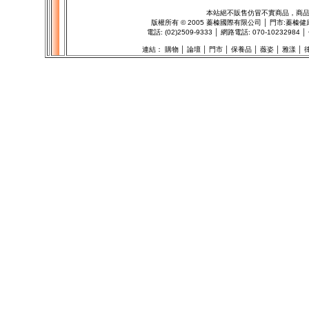
本站絕不販售仿冒不實商品，商
版權所有
©
2005 蓁榛國際有限公司 │ 門市:
蓁榛健
電話: (02)2509-9333 │ 網路電話: 070-102329
連結：
購物
│
論壇
│
門市
│
保養品
│
薇姿
│
雅漾
│