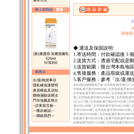
遠東生技
新上架商品
一、購滿1500元，
二、購物滿200
J
蓁榛藥
◆ 運送及保固說明:
(新)康護得 深層潔膚乳
1.寄送時間：付款確認後 3
520ml
2.送貨方式：透過宅配或是
NT$350
3.送貨範圍：限台灣本島地
服務台
4.售後服務：產品瑕疵或運
5.客戶服務：參考「出/退/
出/退/換貨事項
隱私權保護聲明
本站商品相關廣告字號:北市衛粧廣字第9212217
市衛粧廣字第92060856號│北市衛粧廣字第9206
會員權益及須知
北市衛粧廣字第91091089號│北市衛粧廣字第930
購物滿額送辦法
號│北市衛粧廣字第92050642號│北市衛粧廣字第
門市地圖及簡介
92122173號│北市衛粧廣字第92091402號│
--訪客留言板--
第92081108號│北市衛粧廣字第92081109號
字第9208049號│北市衛粧廣字第92080410號
---匯款確認---
廣字第93010086號│北市衛粧廣字第9301008
---聯絡我們---
部粧廣字第93020833號│衛署中部粧廣字第9302
衛署粧廣字第9212240號│北市衛粧廣字第9302