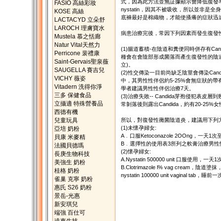
式，因為此方法並無証據顯示會降低復發
FASIO 高絲彩妝
nystatin，因其不被吸收，所以並非
KOSE 高絲
底褲最好是棉織物，才能使搔癢的症狀迅
LACTACYD 立朵舒
LAROCH 理膚寶水
病患治療完後，常因下列因素而發生復發
Mustela 慕之恬廊
Natur Vital天然力
(1)腸道蓄積-在陰道和糞便同時併存有Cand
Perricone 裴禮康
種會在會陰部形成菌落而產生復發性的陰道感染(在1
Saint-Gervais聖泉薇
立)。
SAUGELLA 賽吉兒
(2)性交傳染一目前尚缺乏陰莖會傳染Cand
VICHY 薇姿
中，其男性性伴侶約5-25%會無症狀的帶有yea
Vitadern 洗得你淨
學者建議男性性伴侶治療7天。
三多 保健食品
(3)治療失敗-- Candida芽孢侵犯
立攝適 特殊營養品
常剝落後則露出Candida，約有20-25%
西德有機
兒童玩具
所以，對復發性黴菌陰道炎，建議用下列方
(1)未懷孕婦女:
亞培 奶粉
A﹒口服Ketoconazole 2OOng，一天
貝康 米麥精
B﹒選擇性的使用表3所列之軟膏治療男性
法國貝德瑪
(2)懷孕婦女:
長庚生物科技
A.Nystatin 500000 unit 口服使用，
美強生 奶粉
B.Clotrimazole l% vag cream，陰
桂格 奶粉
nystatin 100000 unit vaginal tab
雀巢 克寧 奶粉
惠氏 S26 奶粉
景岳-光惠
新安琪兒
端強 百仕可