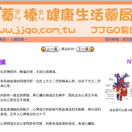
教區
»
人體探索
»
我的帳號
|
留言
產品6/19
N
臟
臟位於胸腔內，略偏左側，主由心肌構成。
臟有容納血液的四個空腔：位於上方之二空腔稱為心房，位於下方之二空
稱為心室。
臟內部有一縱走的間隔，將心臟分隔成左右兩半，因此左右心房互不相
，左右心室也互不相通。
臟室血液運輸的原動力，心搏強力的收縮可將血液送到主動脈，再分送到
按這裡可以看大
身各地。正常人心搏每分約七十下。
右心房間或左右心室間若有空隙，則會造成血液的混流，形成心臟病。