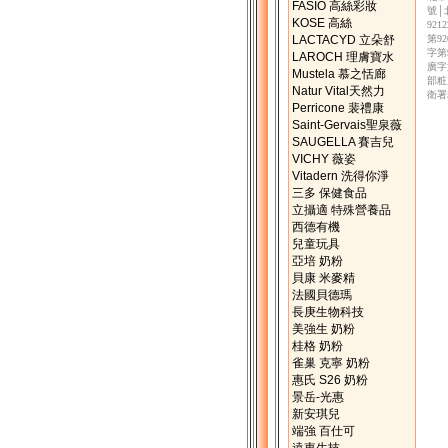
FASIO 高絲彩妝
號│
KOSE 高絲
92
LACTACYD 立朵舒
第9
字第
LAROCH 理膚寶水
廣字
Mustela 慕之恬廊
部粧
Natur Vital天然力
衛署
Perricone 裴禮康
Saint-Gervais聖泉薇
SAUGELLA 賽吉兒
VICHY 薇姿
Vitadern 洗得你淨
三多 保健食品
立攝適 特殊營養品
西德有機
兒童玩具
亞培 奶粉
貝康 米麥精
法國貝德瑪
長庚生物科技
美強生 奶粉
桂格 奶粉
雀巢 克寧 奶粉
惠氏 S26 奶粉
景岳-光惠
新安琪兒
端強 百仕可