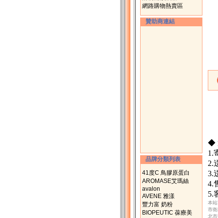
網路購物熱賣區
贊助商連結
◆
1
品牌分類列表
2
41度C 鳥膠原蛋白
3
AROMASE艾瑪絲
4
avalon
5
AVENE 雅漾
本站
豐力富 奶粉
市衛
BIOPEUTIC 葆療美
北市