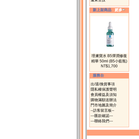
遠東生技
新上架商品
理膚寶水 B5彈潤修復
精華 50ml (B5小藍瓶)
NT$1,700
服務台
出/退/換貨事項
隱私權保護聲明
會員權益及須知
購物滿額送辦法
門市地圖及簡介
--訪客留言板--
---匯款確認---
---聯絡我們---