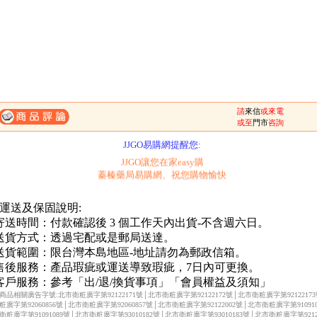
請
來信
或來電
一、購滿1500元，免費送到府-未滿1500元運費150元。
或至
門市
咨詢
二、購物滿2000元起送超質贈品-請參考滿額送辦法。
JJGO易購網提醒您:
JJGO讓您在家easy購
蓁榛藥局易購網、祝您購物愉快
 運送及保固說明:
.寄送時間：付款確認後 3 個工作天內出貨-不含週六日。
.送貨方式：透過宅配或是郵局送達。
.送貨範圍：限台灣本島地區-地址請勿為郵政信箱。
.售後服務：產品瑕疵或運送導致瑕疵，7日內可更換。
.客戶服務：參考「出/退/換貨事項」「會員權益及須知」
商品相關廣告字號:北市衛粧廣字第92122171號│北市衛粧廣字第92122172號│北市衛粧廣字第9212217
粧廣字第92060856號│北市衛粧廣字第92060857號│北市衛粧廣字第92122002號│北市衛粧廣字第910910
衛粧廣字第91091089號│北市衛粧廣字第93010182號│北市衛粧廣字第93010183號│北市衛粧廣字第92122