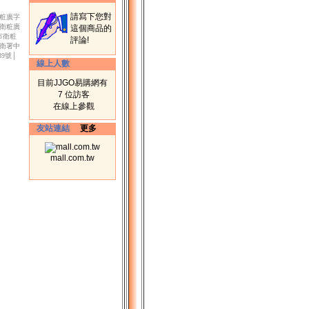
請寫下您對
衛粧廣字
市衛粧廣
這個商品的
北市衛粧
評論!
│衛署中
39號│
線上人數
目前JJGO易購網有
7 位訪客
在線上參觀
友站連結
更多
mall.com.tw