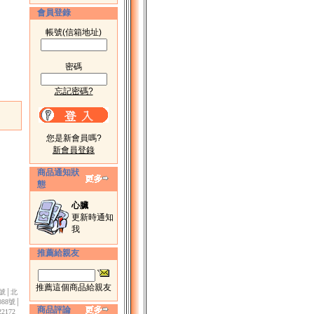
會員登錄
帳號(信箱地址)
密碼
忘記密碼?
您是新會員嗎?
新會員登錄
商品通知狀
態
心臟
更新時通知
我
推薦給親友
推薦這個商品給親友
3號│北
88號│
商品評論
172