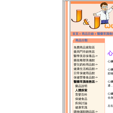
首頁
»
商品目錄
»
醫藥常識衛
商品分類
免費商品索取區
藥局門市銷售區
心
醫學美容保養品->
藥妝雕塑美儀館
心
嬰兒奶粉用品館->
健康生活精品館->
心
日常保健用品館
腔
保健營養食品館->
醫藥常識衛教區
->
心
通
藥品說明
人體探索
心
育嬰百科
全
保健食品
疾病討論
左
健康常識
購物滿額贈品區->