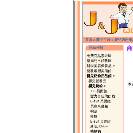
首頁
»
商品目錄
»
嬰兒奶粉用
商
商品分類
免費商品索取區
藥局門市銷售區
醫學美容保養品->
藥妝雕塑美儀館
嬰兒奶粉用品館
->
嬰兒營養品
本
嬰兒奶粉
->
123易而善
豐力富佳幼奶粉
Blevit 貝樂維
貝康米麥精
明治
桂格
Blevit 貝樂維
新安琪兒->
植物奶