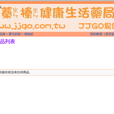
品館
»
嬰兒奶粉
»
植物奶
我的帳號
|
留言
品列表
目錄目前沒有任何商品.