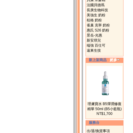
貝康 米麥精
法國貝德瑪
長庚生物科技
美強生 奶粉
桂格 奶粉
雀巢 克寧 奶粉
惠氏 S26 奶粉
景岳-光惠
新安琪兒
端強 百仕可
遠東生技
新上架商品
理膚寶水 B5彈潤修復
精華 50ml (B5小藍瓶)
NT$1,700
服務台
出/退/換貨事項