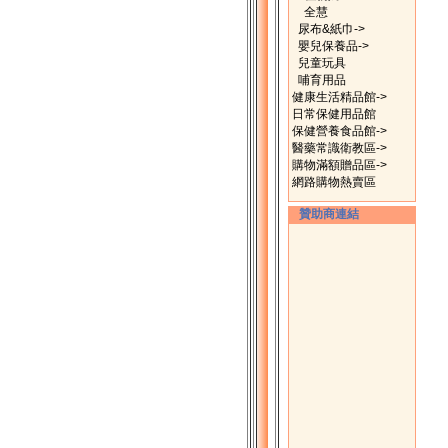
全慧
尿布&紙巾->
嬰兒保養品->
兒童玩具
哺育用品
健康生活精品館->
日常保健用品館
保健營養食品館->
醫藥常識衛教區->
購物滿額贈品區->
網路購物熱賣區
贊助商連結