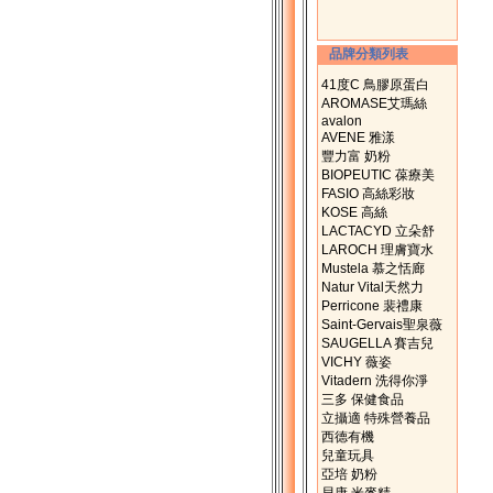
品牌分類列表
41度C 鳥膠原蛋白
AROMASE艾瑪絲
avalon
AVENE 雅漾
豐力富 奶粉
BIOPEUTIC 葆療美
FASIO 高絲彩妝
KOSE 高絲
LACTACYD 立朵舒
LAROCH 理膚寶水
Mustela 慕之恬廊
Natur Vital天然力
Perricone 裴禮康
Saint-Gervais聖泉薇
SAUGELLA 賽吉兒
VICHY 薇姿
Vitadern 洗得你淨
三多 保健食品
立攝適 特殊營養品
西德有機
兒童玩具
亞培 奶粉