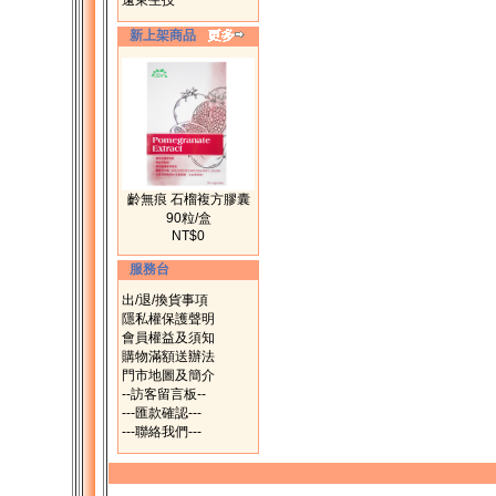
遠東生技
新上架商品
齡無痕 石榴複方膠囊
90粒/盒
NT$0
服務台
出/退/換貨事項
隱私權保護聲明
會員權益及須知
購物滿額送辦法
門市地圖及簡介
--訪客留言板--
---匯款確認---
---聯絡我們---