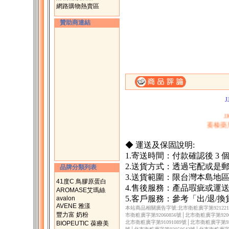
網路購物熱賣區
贊助商連結
一、購滿1500元，
二、購物滿200
J
蓁榛藥
◆ 運送及保固說明:
1.寄送時間：付款確認後 3
2.送貨方式：透過宅配或是
品牌分類列表
3.送貨範圍：限台灣本島地
41度C 鳥膠原蛋白
4.售後服務：產品瑕疵或運
AROMASE艾瑪絲
5.客戶服務：參考「出/退/
avalon
AVENE 雅漾
本站商品相關廣告字號:北市衛粧廣字第9212217
豐力富 奶粉
市衛粧廣字第92060856號│北市衛粧廣字第9206
北市衛粧廣字第91091089號│北市衛粧廣字第930
BIOPEUTIC 葆療美