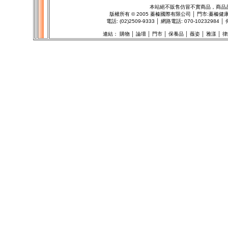
本站絕不販售仿冒不實商品，商品
版權所有
©
2005 蓁榛國際有限公司 │ 門市:
蓁榛健
電話: (02)2509-9333 │ 網路電話: 070-102329
連結：
購物
│
論壇
│
門市
│
保養品
│
薇姿
│
雅漾
│
律