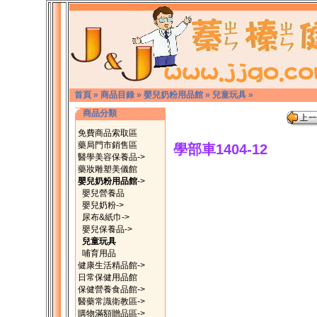
首頁
»
商品目錄
»
嬰兒奶粉用品館
»
兒童玩具
»
商品分類
免費商品索取區
藥局門市銷售區
學部車1404-12
醫學美容保養品->
藥妝雕塑美儀館
嬰兒奶粉用品館
->
嬰兒營養品
嬰兒奶粉->
尿布&紙巾->
嬰兒保養品->
兒童玩具
哺育用品
健康生活精品館->
日常保健用品館
保健營養食品館->
醫藥常識衛教區->
購物滿額贈品區->