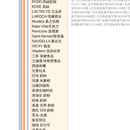
號│北市衛粧廣字第92050642號│北市衛粧廣字第
FASIO 高絲彩妝
92122173號│北市衛粧廣字第92091402號│
KOSE 高絲
第92081108號│北市衛粧廣字第92081109號
LACTACYD 立朵舒
字第9208049號│北市衛粧廣字第92080410號
LAROCH 理膚寶水
廣字第93010086號│北市衛粧廣字第9301008
部粧廣字第93020833號│衛署中部粧廣字第9302
Mustela 慕之恬廊
衛署粧廣字第9212240號│北市衛粧廣字第9302
Natur Vital天然力
Perricone 裴禮康
Saint-Gervais聖泉薇
SAUGELLA 賽吉兒
VICHY 薇姿
Vitadern 洗得你淨
三多 保健食品
立攝適 特殊營養品
西德有機
兒童玩具
亞培 奶粉
貝康 米麥精
法國貝德瑪
長庚生物科技
美強生 奶粉
桂格 奶粉
雀巢 克寧 奶粉
惠氏 S26 奶粉
景岳-光惠
新安琪兒
端強 百仕可