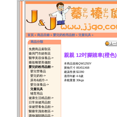
首頁
»
商品目錄
»
嬰兒奶粉用品館
»
兒童玩具
»
商品分類
免費商品索取區
藥局門市銷售區
親親 12吋腳踏車(橙色)
醫學美容保養品->
藥妝雕塑美儀館
本商品規格QW1250Y
嬰兒奶粉用品館
->
實物尺寸 85X51X68
嬰兒營養品
建議售價 $2280
嬰兒奶粉->
適用年齡 4-6歲
尿布&紙巾->
承載重量 30kgs
嬰兒保養品->
兒童玩具
哺育用品
健康生活精品館->
日常保健用品館
保健營養食品館->
醫藥常識衛教區->
購物滿額贈品區->