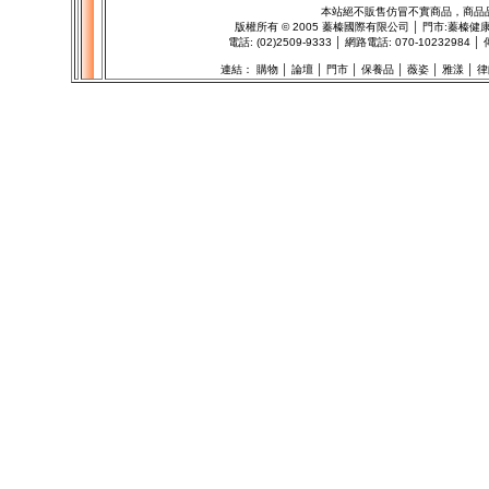
本站絕不販售仿冒不實商品，商品
版權所有
©
2005 蓁榛國際有限公司 │ 門市:
蓁榛健
電話: (02)2509-9333 │ 網路電話: 070-102329
連結：
購物
│
論壇
│
門市
│
保養品
│
薇姿
│
雅漾
│
律