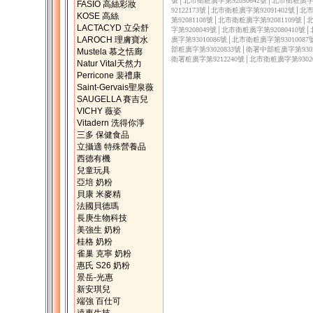
號│北市衛粧廣字第92050642號│北市衛粧廣字第
FASIO 高絲彩妝
92122173號│北市衛粧廣字第92091402號│
KOSE 高絲
第92081108號│北市衛粧廣字第92081109號
LACTACYD 立朵舒
字第9208049號│北市衛粧廣字第92080410號
LAROCH 理膚寶水
廣字第93010086號│北市衛粧廣字第9301008
部粧廣字第93020833號│衛署中部粧廣字第9302
Mustela 慕之恬廊
衛署粧廣字第9212240號│北市衛粧廣字第9302
Natur Vital天然力
Perricone 裴禮康
Saint-Gervais聖泉薇
SAUGELLA 賽吉兒
VICHY 薇姿
Vitadern 洗得你淨
三多 保健食品
立攝適 特殊營養品
西德有機
兒童玩具
亞培 奶粉
貝康 米麥精
法國貝德瑪
長庚生物科技
美強生 奶粉
桂格 奶粉
雀巢 克寧 奶粉
惠氏 S26 奶粉
景岳-光惠
新安琪兒
端強 百仕可