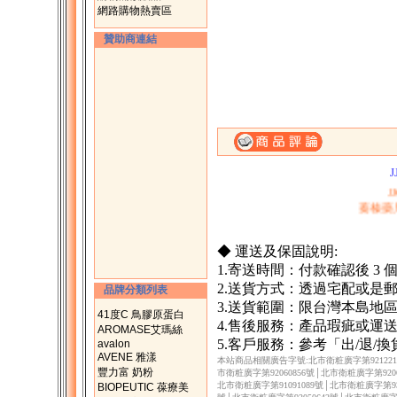
網路購物熱賣區
贊助商連結
一、購滿1500元，
二、購物滿200
J
蓁榛藥
◆ 運送及保固說明:
1.寄送時間：付款確認後 3
2.送貨方式：透過宅配或是
品牌分類列表
3.送貨範圍：限台灣本島地
41度C 鳥膠原蛋白
4.售後服務：產品瑕疵或運
AROMASE艾瑪絲
5.客戶服務：參考「出/退/
avalon
AVENE 雅漾
本站商品相關廣告字號:北市衛粧廣字第9212217
豐力富 奶粉
市衛粧廣字第92060856號│北市衛粧廣字第9206
北市衛粧廣字第91091089號│北市衛粧廣字第930
BIOPEUTIC 葆療美