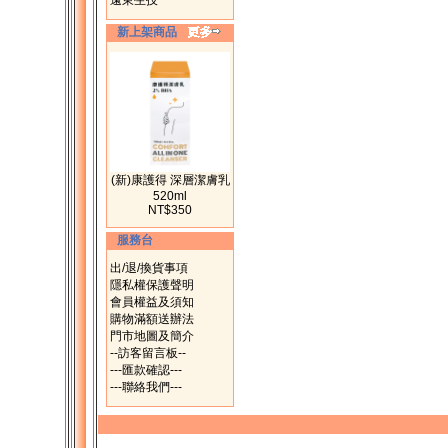
遠東生技
新上架商品
(新)康護得 深層潔膚乳
520ml
NT$350
服務台
出/退/換貨事項
隱私權保護聲明
會員權益及須知
購物滿額送辦法
門市地圖及簡介
--訪客留言板--
---匯款確認---
---聯絡我們---