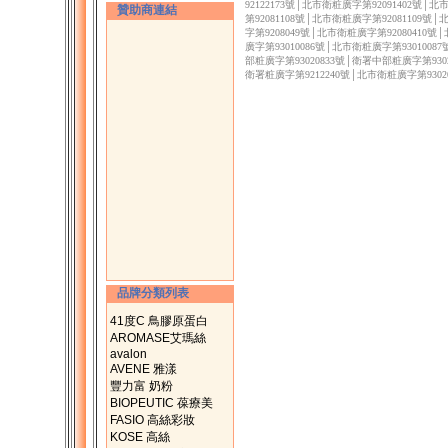
92122173號│北市衛粧廣字第92091402號│
贊助商連結
第92081108號│北市衛粧廣字第92081109號
字第9208049號│北市衛粧廣字第92080410號
廣字第93010086號│北市衛粧廣字第9301008
部粧廣字第93020833號│衛署中部粧廣字第9302
衛署粧廣字第9212240號│北市衛粧廣字第9302
品牌分類列表
41度C 鳥膠原蛋白
AROMASE艾瑪絲
avalon
AVENE 雅漾
豐力富 奶粉
BIOPEUTIC 葆療美
FASIO 高絲彩妝
KOSE 高絲