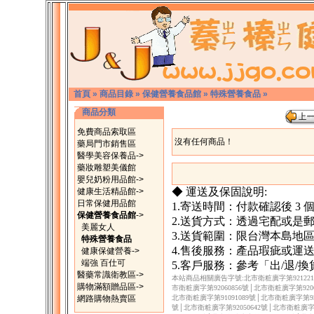
首頁
»
商品目錄
»
保健營養食品館
»
特殊營養食品
»
商品分類
免費商品索取區
沒有任何商品！
藥局門市銷售區
醫學美容保養品->
藥妝雕塑美儀館
嬰兒奶粉用品館->
◆ 運送及保固說明:
健康生活精品館->
日常保健用品館
1.寄送時間：付款確認後 3
保健營養食品館
->
2.送貨方式：透過宅配或是
美麗女人
3.送貨範圍：限台灣本島地
特殊營養食品
4.售後服務：產品瑕疵或運
健康保健營養->
端強 百仕可
5.客戶服務：參考「出/退/
醫藥常識衛教區->
本站商品相關廣告字號:北市衛粧廣字第9212217
購物滿額贈品區->
市衛粧廣字第92060856號│北市衛粧廣字第9206
網路購物熱賣區
北市衛粧廣字第91091089號│北市衛粧廣字第930
號│北市衛粧廣字第92050642號│北市衛粧廣字第