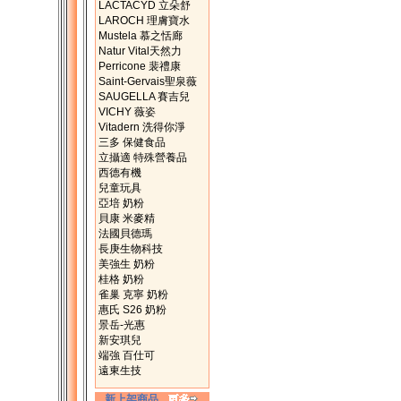
LACTACYD 立朵舒
LAROCH 理膚寶水
Mustela 慕之恬廊
Natur Vital天然力
Perricone 裴禮康
Saint-Gervais聖泉薇
SAUGELLA 賽吉兒
VICHY 薇姿
Vitadern 洗得你淨
三多 保健食品
立攝適 特殊營養品
西德有機
兒童玩具
亞培 奶粉
貝康 米麥精
法國貝德瑪
長庚生物科技
美強生 奶粉
桂格 奶粉
雀巢 克寧 奶粉
惠氏 S26 奶粉
景岳-光惠
新安琪兒
端強 百仕可
遠東生技
新上架商品