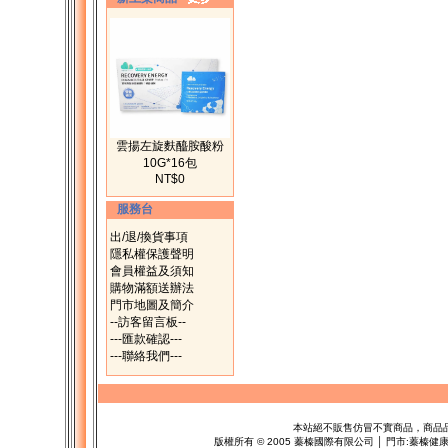
雲揚左旋麩醯胺酸粉
10G*16包
NT$0
服務台
出/退/換貨事項
隱私權保護聲明
會員權益及須知
購物滿額送辦法
門市地圖及簡介
--訪客留言板--
---匯款確認---
---聯絡我們---
本站絕不販售仿冒不實商品，商品
版權所有
©
2005 蓁榛國際有限公司 │ 門市:
蓁榛健