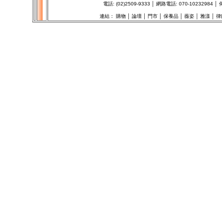
電話: (02)2509-9333 │ 網路電話: 070-1023298
連結：
購物
│
論壇
│
門市
│
保養品
│
薇姿
│
雅漾
│
律