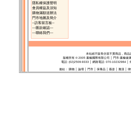
隱私權保護聲明
會員權益及須知
購物滿額送辦法
門市地圖及簡介
--訪客留言板--
---匯款確認---
---聯絡我們---
本站絕不販售仿冒不實商品，商品
版權所有
©
2005 蓁榛國際有限公司 │ 門市:
蓁榛健
電話: (02)2509-9333 │ 網路電話: 070-102329
連結：
購物
│
論壇
│
門市
│
保養品
│
薇姿
│
雅漾
│
律