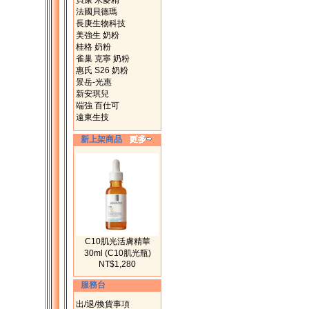
貝康 米麥精
法國貝德瑪
長庚生物科技
美強生 奶粉
桂格 奶粉
雀巢 克寧 奶粉
惠氏 S26 奶粉
景岳-光惠
新安琪兒
端強 百仕可
遠東生技
新上架商品
C10肌光活膚精華
30ml (C10肌光瓶)
NT$1,280
服務台
出/退/換貨事項