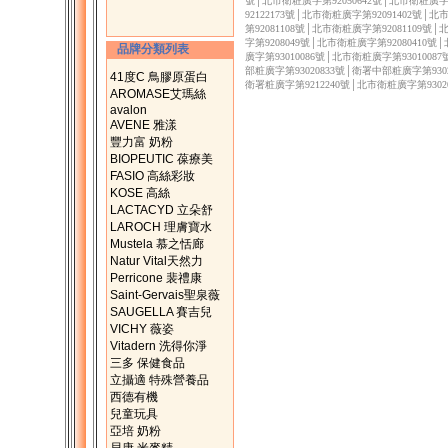
號│北市衛粧廣字第92050642號│北市衛粧廣字第
92122173號│北市衛粧廣字第92091402號│
第92081108號│北市衛粧廣字第92081109號
字第9208049號│北市衛粧廣字第92080410號
品牌分類列表
廣字第93010086號│北市衛粧廣字第9301008
部粧廣字第93020833號│衛署中部粧廣字第9302
41度C 鳥膠原蛋白
衛署粧廣字第9212240號│北市衛粧廣字第9302
AROMASE艾瑪絲
avalon
AVENE 雅漾
豐力富 奶粉
BIOPEUTIC 葆療美
FASIO 高絲彩妝
KOSE 高絲
LACTACYD 立朵舒
LAROCH 理膚寶水
Mustela 慕之恬廊
Natur Vital天然力
Perricone 裴禮康
Saint-Gervais聖泉薇
SAUGELLA 賽吉兒
VICHY 薇姿
Vitadern 洗得你淨
三多 保健食品
立攝適 特殊營養品
西德有機
兒童玩具
亞培 奶粉