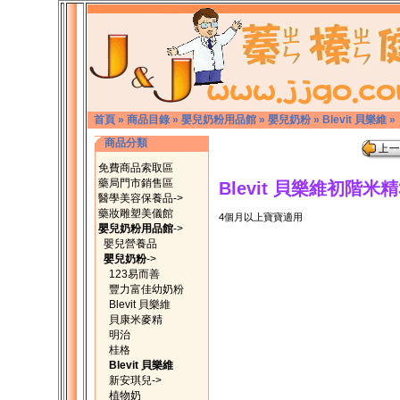
首頁
»
商品目錄
»
嬰兒奶粉用品館
»
嬰兒奶粉
»
Blevit 貝樂維
»
商品分類
免費商品索取區
藥局門市銷售區
Blevit 貝樂維初階米精
醫學美容保養品->
藥妝雕塑美儀館
4個月以上寶寶適用
嬰兒奶粉用品館
->
嬰兒營養品
嬰兒奶粉
->
123易而善
豐力富佳幼奶粉
Blevit 貝樂維
貝康米麥精
明治
桂格
Blevit 貝樂維
新安琪兒->
植物奶