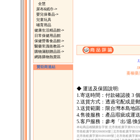
全慧
尿布&紙巾->
嬰兒保養品->
兒童玩具
哺育用品
健康生活精品館->
日常保健用品館
保健營養食品館->
醫藥常識衛教區->
一、購滿1500元，
購物滿額贈品區->
二、購物滿200
網路購物熱賣區
J
贊助商連結
蓁榛藥
◆ 運送及保固說明:
1.寄送時間：付款確認後 3
2.送貨方式：透過宅配或是
3.送貨範圍：限台灣本島地
4.售後服務：產品瑕疵或運
5.客戶服務：參考「出/退/
本站商品相關廣告字號:北市衛粧廣字第9212217
市衛粧廣字第92060856號│北市衛粧廣字第9206
北市衛粧廣字第91091089號│北市衛粧廣字第930