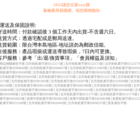
JJGO讓您在家easy購
蓁榛藥局易購網、祝您購物愉快
 運送及保固說明:
.寄送時間：付款確認後 3 個工作天內出貨-不含週六日。
.送貨方式：透過宅配或是郵局送達。
.送貨範圍：限台灣本島地區-地址請勿為郵政信箱。
.售後服務：產品瑕疵或運送導致瑕疵，7日內可更換。
.客戶服務：參考「出/退/換貨事項」「會員權益及須知」
商品相關廣告字號:北市衛粧廣字第92122171號│北市衛粧廣字第92122172號│北市衛粧廣字第9212217
粧廣字第92060856號│北市衛粧廣字第92060857號│北市衛粧廣字第92122002號│北市衛粧廣字第910910
衛粧廣字第91091089號│北市衛粧廣字第93010182號│北市衛粧廣字第93010183號│北市衛粧廣字第92122
北市衛粧廣字第92050642號│北市衛粧廣字第92120733號│北市衛粧廣字第92122172號│北市衛粧廣字第
122173號│北市衛粧廣字第92091402號│北市衛粧廣字第92120207號│北市衛粧廣字第92120208號│北市
2081108號│北市衛粧廣字第92081109號│北市衛粧廣字第92091088號│北市衛粧廣字第92091089號│北
9208049號│北市衛粧廣字第92080410號│北市衛粧廣字第93010103號│北市衛粧廣字第93010086號│
第93010086號│北市衛粧廣字第93010087號│北市衛粧廣字第92111775號│北市衛粧廣字第92111776號
廣字第93020833號│衛署中部粧廣字第93020833號│衛署中部粧廣字第93020834號│衛署粧廣字第92122
粧廣字第9212240號│北市衛粧廣字第93020445號│北市衛粧廣字第93030537號│更多廣告字號..