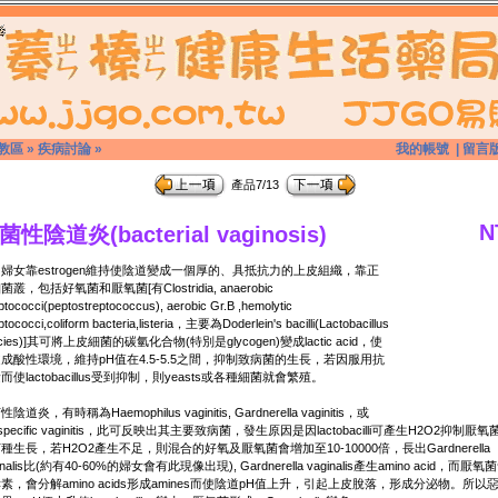
教區
»
疾病討論
»
我的帳號
|
留言
產品7/13
N
菌性陰道炎(bacterial vaginosis)
婦女靠estrogen維持使陰道變成一個厚的、具抵抗力的上皮組織，靠正
菌叢，包括好氧菌和厭氧菌[有Clostridia, anaerobic
ptococci(peptostreptococcus), aerobic Gr.B ,hemolytic
ptococci,coliform bacteria,listeria，主要為Doderlein's bacilli(Lactobacillus
ecies)]其可將上皮細菌的碳氫化合物(特別是glycogen)變成lactic acid，使
成酸性環境，維持pH值在4.5-5.5之間，抑制致病菌的生長，若因服用抗
而使lactobacillus受到抑制，則yeasts或各種細菌就會繁殖。
陰道炎，有時稱為Haemophilus vaginitis, Gardnerella vaginitis，或
nspecific vaginitis，此可反映出其主要致病菌，發生原因是因lactobacilli可產生H2O2抑制厭
種生長，若H2O2產生不足，則混合的好氧及厭氧菌會增加至10-10000倍，長出Gardnerella
inalis比(約有40-60%的婦女會有此現像出現), Gardnerella vaginalis產生amino acid，而厭
素，會分解amino acids形成amines而使陰道pH值上升，引起上皮脫落，形成分泌物。所以