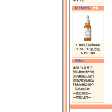
遠東生技
新上架商品
C10肌光活膚精華
30ml (C10肌光瓶)
NT$1,280
服務台
出/退/換貨事項
隱私權保護聲明
會員權益及須知
購物滿額送辦法
門市地圖及簡介
--訪客留言板--
---匯款確認---
---聯絡我們---