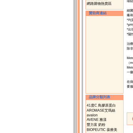
環結
網路購物熱賣區
細
贊助商連結
癢和
*均
*p
*出
*陽
治
除
Me
（mu
Me
一藥
在病
要
品牌分類列表
41度C 鳥膠原蛋白
AROMASE艾瑪絲
avalon
AVENE 雅漾
豐力富 奶粉
BIOPEUTIC 葆療美