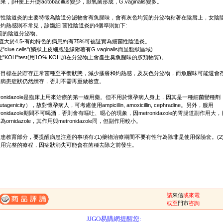
果，pH便上升使lactobacillus變少，厭氧菌形成，G.vaginalis變多。
菌性陰道炎的主要特徵為陰道分泌物會有魚腥味，會有灰色均質的分泌物粘著在陰唇上，女陰
灼熱感則不常見，診斷細 菌性陰道炎的4個準則如下:
質的陰道分泌物。
H值大於4.5-有此特色的病患約有75%可被証實為細菌性陰道炎。
現"clue cells"(鱗狀上皮細胞邊緣附著有G.vaginalis而呈點狀區域)
性"KOH"test(用1O% KOH加在分泌物上會產生臭魚腥味的胺類物質)。
療目標在於貯存正常菌種至平衡狀態，減少搔癢和灼熱感，及灰色分泌物，而魚腥味可能還會
非病患症狀仍然續存，否則不需再重做檢查。
tronidazole是臨床上用來治療的第一線用藥。但不用於懷孕病人身上，因其是一種細菌變種劑
tagenicity），故對懷孕病人，可考慮使用ampicillin, amoxicillin, cephradine。另外，服用
tronidazole期間不可喝酒，否則會有嘔吐、噁心的現象，因metronidazole的胃腸道副作用大
為ornidazole，其作用與metronidazole同，但副作用較小。
患教育部分，要提醒病患注意的事項有:(1)藥物治療期間不要有性行為除非是使用保險套。(2
服用完整的療程，因症狀消失可能會在菌種去除之前發生。
請
來信
或來電
一、購滿1500元，免費送到府-未滿1500元運費150元。
或至
門市
咨詢
二、購物滿2000元起送超質贈品-請參考滿額送辦法。
JJGO易購網提醒您: