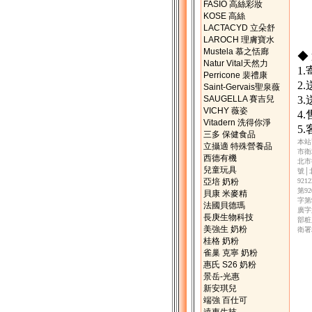
FASIO 高絲彩妝
KOSE 高絲
LACTACYD 立朵舒
LAROCH 理膚寶水
Mustela 慕之恬廊
◆
Natur Vital天然力
1
Perricone 裴禮康
2
Saint-Gervais聖泉薇
SAUGELLA 賽吉兒
3
VICHY 薇姿
4
Vitadern 洗得你淨
5
三多 保健食品
本站
立攝適 特殊營養品
市衛
西德有機
北市
兒童玩具
號│
亞培 奶粉
92
第9
貝康 米麥精
字第
法國貝德瑪
廣字
長庚生物科技
部粧
美強生 奶粉
衛署
桂格 奶粉
雀巢 克寧 奶粉
惠氏 S26 奶粉
景岳-光惠
新安琪兒
端強 百仕可