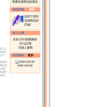
推薦這個商品給親友
商品評論
請寫下您對
這個商品的
評論!
線上人數
目前JJGO易購網有
18 位訪客
在線上參觀
3號│北
88號│
友站連結
更多
172
衛粧廣字
mall.com.tw
市衛粧廣
北市衛粧
│衛署中
39號│