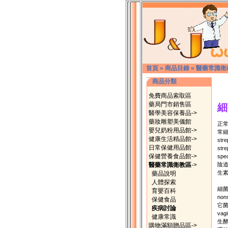
首頁
»
商品目錄
»
醫藥常識衛
商品分類
免費商品索取區
藥局門市銷售區
細
醫學美容保養品->
藥妝雕塑美儀館
正常
嬰兒奶粉用品館->
常細
健康生活精品館->
stre
日常保健用品館
stre
保健營養食品館->
sp
醫藥常識衛教區
->
陰道
生素
藥品說明
人體探索
細菌性
育嬰百科
no
保健食品
它菌
疾病討論
vag
健康常識
生酵
購物滿額贈品區->