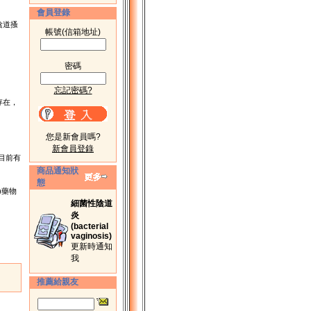
會員登錄
陰道搔
帳號(信箱地址)
密碼
忘記密碼?
存在，
您是新會員嗎?
新會員登錄
，目前有
商品通知狀
態
)藥物
細菌性陰道
炎
(bacterial
vaginosis)
更新時通知
我
推薦給親友