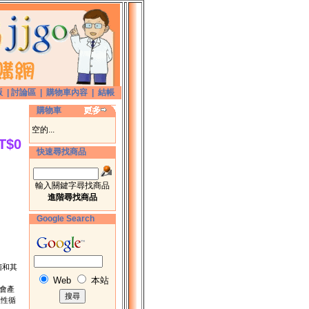
版
|
討論區
|
購物車內容
|
結帳
購物車
空的...
T$0
快速尋找商品
輸入關鍵字尋找商品
進階尋找商品
Google Search
氧菌和其
Web
本站
氧菌會產
惡性循