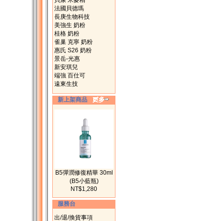
貝康 米麥精
法國貝德瑪
長庚生物科技
美強生 奶粉
桂格 奶粉
雀巢 克寧 奶粉
惠氏 S26 奶粉
景岳-光惠
新安琪兒
端強 百仕可
遠東生技
新上架商品
B5彈潤修復精華 30ml
(B5小藍瓶)
NT$1,280
服務台
出/退/換貨事項