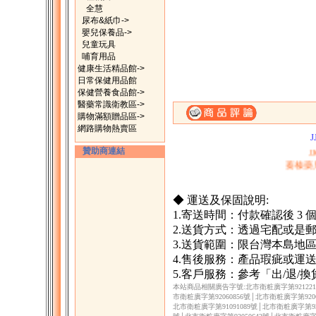
全慧
尿布&紙巾->
嬰兒保養品->
兒童玩具
哺育用品
健康生活精品館->
日常保健用品館
保健營養食品館->
醫藥常識衛教區->
一、購滿1500元，
購物滿額贈品區->
二、購物滿200
網路購物熱賣區
J
贊助商連結
蓁榛藥
◆ 運送及保固說明:
1.寄送時間：付款確認後 3
2.送貨方式：透過宅配或是
3.送貨範圍：限台灣本島地
4.售後服務：產品瑕疵或運
5.客戶服務：參考「出/退/
本站商品相關廣告字號:北市衛粧廣字第9212217
市衛粧廣字第92060856號│北市衛粧廣字第9206
北市衛粧廣字第91091089號│北市衛粧廣字第930