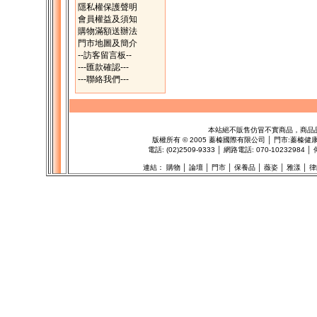
隱私權保護聲明
會員權益及須知
購物滿額送辦法
門市地圖及簡介
--訪客留言板--
---匯款確認---
---聯絡我們---
本站絕不販售仿冒不實商品，商品
版權所有
©
2005 蓁榛國際有限公司 │ 門市:
蓁榛健
電話: (02)2509-9333 │ 網路電話: 070-102329
連結：
購物
│
論壇
│
門市
│
保養品
│
薇姿
│
雅漾
│
律