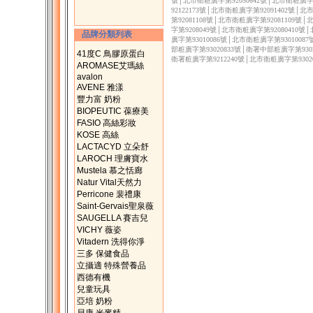
號│北市衛粧廣字第92050642號│北市衛粧廣字第
92122173號│北市衛粧廣字第92091402號│
第92081108號│北市衛粧廣字第92081109號
字第9208049號│北市衛粧廣字第92080410號
品牌分類列表
廣字第93010086號│北市衛粧廣字第9301008
部粧廣字第93020833號│衛署中部粧廣字第9302
41度C 鳥膠原蛋白
衛署粧廣字第9212240號│北市衛粧廣字第9302
AROMASE艾瑪絲
avalon
AVENE 雅漾
豐力富 奶粉
BIOPEUTIC 葆療美
FASIO 高絲彩妝
KOSE 高絲
LACTACYD 立朵舒
LAROCH 理膚寶水
Mustela 慕之恬廊
Natur Vital天然力
Perricone 裴禮康
Saint-Gervais聖泉薇
SAUGELLA 賽吉兒
VICHY 薇姿
Vitadern 洗得你淨
三多 保健食品
立攝適 特殊營養品
西德有機
兒童玩具
亞培 奶粉