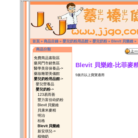
首頁
»
商品目錄
»
嬰兒奶粉用品館
»
嬰兒奶粉
»
Blevit 貝樂維
»
商品分類
免費商品索取區
藥局門市銷售區
Blevit 貝樂維-比菲麥精
醫學美容保養品->
藥妝雕塑美儀館
5個月以上寶寶適用
嬰兒奶粉用品館
->
嬰兒營養品
嬰兒奶粉
->
123易而善
豐力富佳幼奶粉
Blevit 貝樂維
貝康米麥精
明治
桂格
Blevit 貝樂維
新安琪兒->
植物奶