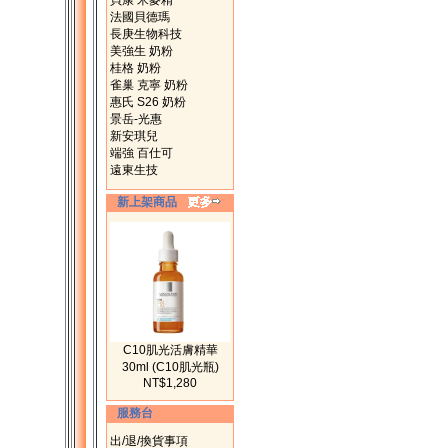
貝康 米麥精
法國貝德瑪
長庚生物科技
美強生 奶粉
桂格 奶粉
雀巢 克寧 奶粉
惠氏 S26 奶粉
景岳-光惠
新安琪兒
端強 百仕可
遠東生技
新上架商品
C10肌光活膚精華
30ml (C10肌光瓶)
NT$1,280
服務台
出/退/換貨事項