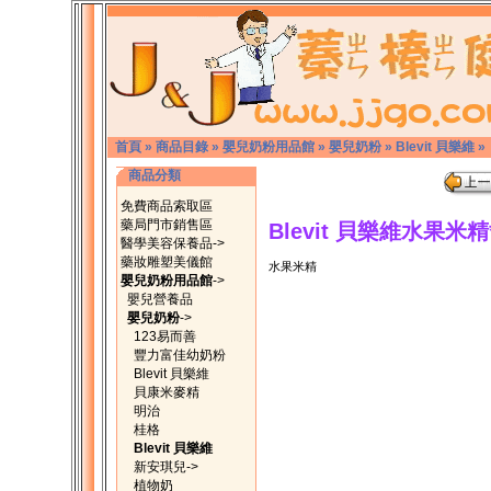
首頁
»
商品目錄
»
嬰兒奶粉用品館
»
嬰兒奶粉
»
Blevit 貝樂維
»
商品分類
免費商品索取區
藥局門市銷售區
Blevit 貝樂維水果米精*
醫學美容保養品->
藥妝雕塑美儀館
水果米精
嬰兒奶粉用品館
->
嬰兒營養品
嬰兒奶粉
->
123易而善
豐力富佳幼奶粉
Blevit 貝樂維
貝康米麥精
明治
桂格
Blevit 貝樂維
新安琪兒->
植物奶