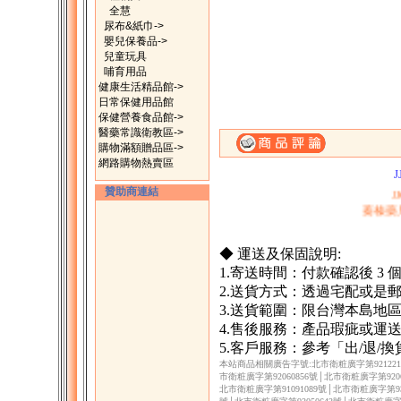
全慧
尿布&紙巾->
嬰兒保養品->
兒童玩具
哺育用品
健康生活精品館->
日常保健用品館
保健營養食品館->
醫藥常識衛教區->
一、購滿1500元，
購物滿額贈品區->
二、購物滿200
網路購物熱賣區
J
贊助商連結
蓁榛藥
◆ 運送及保固說明:
1.寄送時間：付款確認後 3
2.送貨方式：透過宅配或是
3.送貨範圍：限台灣本島地
4.售後服務：產品瑕疵或運
5.客戶服務：參考「出/退/
本站商品相關廣告字號:北市衛粧廣字第9212217
市衛粧廣字第92060856號│北市衛粧廣字第9206
北市衛粧廣字第91091089號│北市衛粧廣字第930