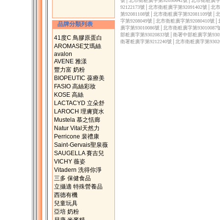
號│北市衛粧廣字第92050642號│北市衛粧廣字第
92122173號│北市衛粧廣字第92091402號│
第92081108號│北市衛粧廣字第92081109號
字第9208049號│北市衛粧廣字第92080410號
品牌分類列表
廣字第93010086號│北市衛粧廣字第9301008
部粧廣字第93020833號│衛署中部粧廣字第9302
41度C 鳥膠原蛋白
衛署粧廣字第9212240號│北市衛粧廣字第9302
AROMASE艾瑪絲
avalon
AVENE 雅漾
豐力富 奶粉
BIOPEUTIC 葆療美
FASIO 高絲彩妝
KOSE 高絲
LACTACYD 立朵舒
LAROCH 理膚寶水
Mustela 慕之恬廊
Natur Vital天然力
Perricone 裴禮康
Saint-Gervais聖泉薇
SAUGELLA 賽吉兒
VICHY 薇姿
Vitadern 洗得你淨
三多 保健食品
立攝適 特殊營養品
西德有機
兒童玩具
亞培 奶粉