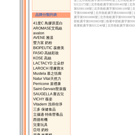
號│北市衛粧廣字第92050642號│北市衛粧廣字第
92122173號│北市衛粧廣字第92091402號│
第92081108號│北市衛粧廣字第92081109號
字第9208049號│北市衛粧廣字第92080410號
品牌分類列表
廣字第93010086號│北市衛粧廣字第9301008
部粧廣字第93020833號│衛署中部粧廣字第9302
41度C 鳥膠原蛋白
衛署粧廣字第9212240號│北市衛粧廣字第9302
AROMASE艾瑪絲
avalon
AVENE 雅漾
豐力富 奶粉
BIOPEUTIC 葆療美
FASIO 高絲彩妝
KOSE 高絲
LACTACYD 立朵舒
LAROCH 理膚寶水
Mustela 慕之恬廊
Natur Vital天然力
Perricone 裴禮康
Saint-Gervais聖泉薇
SAUGELLA 賽吉兒
VICHY 薇姿
Vitadern 洗得你淨
三多 保健食品
立攝適 特殊營養品
西德有機
兒童玩具
亞培 奶粉