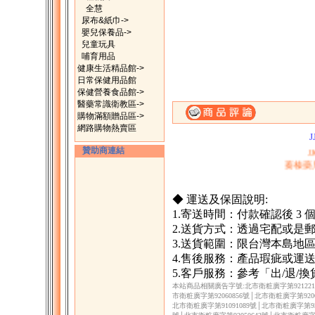
全慧
尿布&紙巾->
嬰兒保養品->
兒童玩具
哺育用品
健康生活精品館->
日常保健用品館
保健營養食品館->
醫藥常識衛教區->
一、購滿1500元，
購物滿額贈品區->
二、購物滿200
網路購物熱賣區
J
贊助商連結
蓁榛藥
◆ 運送及保固說明:
1.寄送時間：付款確認後 3
2.送貨方式：透過宅配或是
3.送貨範圍：限台灣本島地
4.售後服務：產品瑕疵或運
5.客戶服務：參考「出/退/
本站商品相關廣告字號:北市衛粧廣字第9212217
市衛粧廣字第92060856號│北市衛粧廣字第9206
北市衛粧廣字第91091089號│北市衛粧廣字第930