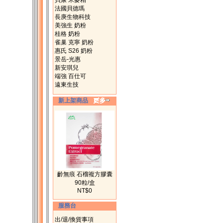
貝康 米麥精
法國貝德瑪
長庚生物科技
美強生 奶粉
桂格 奶粉
雀巢 克寧 奶粉
惠氏 S26 奶粉
景岳-光惠
新安琪兒
端強 百仕可
遠東生技
新上架商品
齡無痕 石榴複方膠囊
90粒/盒
NT$0
服務台
出/退/換貨事項