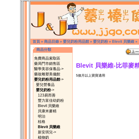
首頁
»
商品目錄
»
嬰兒奶粉用品館
»
嬰兒奶粉
»
Blevit 貝樂維
»
商品分類
免費商品索取區
藥局門市銷售區
Blevit 貝樂維-比菲麥精
醫學美容保養品->
藥妝雕塑美儀館
5個月以上寶寶適用
嬰兒奶粉用品館
->
嬰兒營養品
嬰兒奶粉
->
123易而善
豐力富佳幼奶粉
Blevit 貝樂維
貝康米麥精
明治
桂格
Blevit 貝樂維
新安琪兒->
植物奶