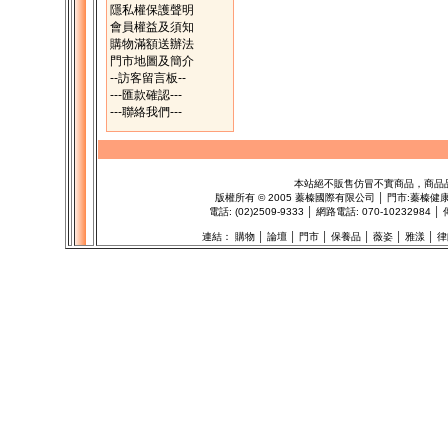
隱私權保護聲明
會員權益及須知
購物滿額送辦法
門市地圖及簡介
--訪客留言板--
---匯款確認---
---聯絡我們---
本站絕不販售仿冒不實商品，商品
版權所有
©
2005 蓁榛國際有限公司 │ 門市:
蓁榛健
電話: (02)2509-9333 │ 網路電話: 070-102329
連結：
購物
│
論壇
│
門市
│
保養品
│
薇姿
│
雅漾
│
律