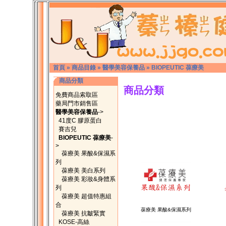
首頁
»
商品目錄
»
醫學美容保養品
»
BIOPEUTIC 葆療美
商品分類
商品分類
免費商品索取區
藥局門市銷售區
醫學美容保養品
->
41度C 膠原蛋白
賽吉兒
BIOPEUTIC 葆療美
-
>
葆療美 果酸&保濕系
列
葆療美 美白系列
葆療美 彩妝&身體系
列
葆療美 超值特惠組
合
葆療美 果酸&保濕系列
葆療美 抗皺緊實
KOSE-高絲