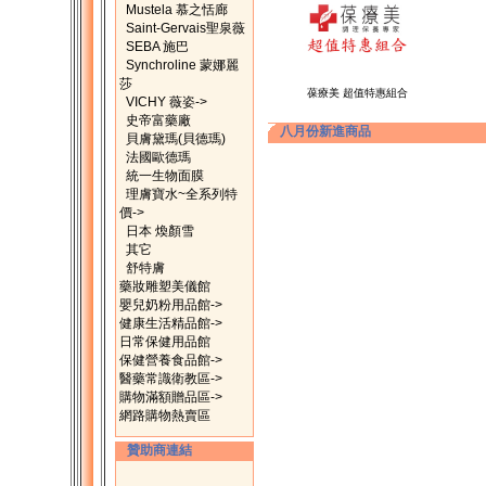
Mustela 慕之恬廊
Saint-Gervais聖泉薇
SEBA 施巴
Synchroline 蒙娜麗
莎
葆療美 超值特惠組合
VICHY 薇姿->
史帝富藥廠
八月份新進商品
貝膚黛瑪(貝德瑪)
法國歐德瑪
統一生物面膜
理膚寶水~全系列特
價->
日本 煥顏雪
其它
舒特膚
藥妝雕塑美儀館
嬰兒奶粉用品館->
健康生活精品館->
日常保健用品館
保健營養食品館->
醫藥常識衛教區->
購物滿額贈品區->
網路購物熱賣區
贊助商連結