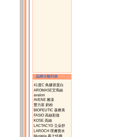
品牌分類列表
41度C 鳥膠原蛋白
AROMASE艾瑪絲
avalon
AVENE 雅漾
豐力富 奶粉
BIOPEUTIC 葆療美
FASIO 高絲彩妝
KOSE 高絲
LACTACYD 立朵舒
LAROCH 理膚寶水
Mustela 慕之恬廊