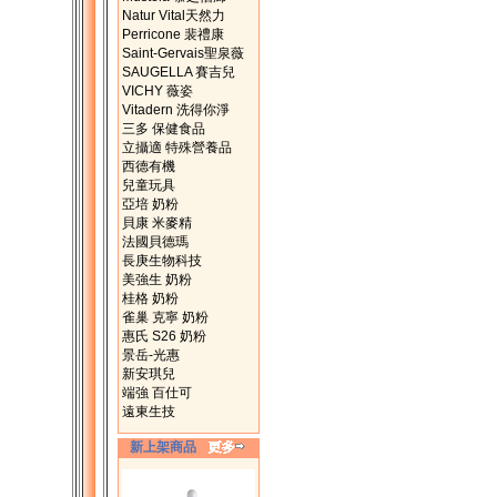
Natur Vital天然力
Perricone 裴禮康
Saint-Gervais聖泉薇
SAUGELLA 賽吉兒
VICHY 薇姿
Vitadern 洗得你淨
三多 保健食品
立攝適 特殊營養品
西德有機
兒童玩具
亞培 奶粉
貝康 米麥精
法國貝德瑪
長庚生物科技
美強生 奶粉
桂格 奶粉
雀巢 克寧 奶粉
惠氏 S26 奶粉
景岳-光惠
新安琪兒
端強 百仕可
遠東生技
新上架商品