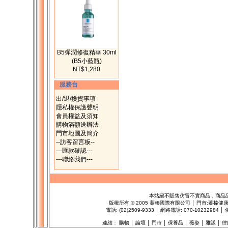
B5彈潤修復精華 30ml
(B5小藍瓶)
NT$1,280
服務台
出/退/換貨事項
隱私權保護聲明
會員權益及須知
購物滿額送辦法
門市地圖及簡介
--訪客留言板--
---匯款確認---
---聯絡我們---
本站絕不販售仿冒不實商品，商品
版權所有
©
2005 蓁榛國際有限公司 │ 門市:
蓁榛健
電話: (02)2509-9333 │ 網路電話: 070-1023298
連結：
購物
│
論壇
│
門市
│
保養品
│
薇姿
│
雅漾
│
律