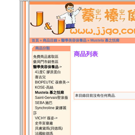
首頁
»
商品目錄
»
醫學美容保養品
»
Mustela 慕之恬廊
商品分類
商品列表
免費商品索取區
藥局門市銷售區
醫學美容保養品
->
41度C 膠原蛋白
賽吉兒
BIOPEUTIC 葆療美->
KOSE-高絲
Mustela 慕之恬廊
本目錄目前沒有任何商品.
Saint-Gervais聖泉薇
SEBA 施巴
Synchroline 蒙娜麗
莎
VICHY 薇姿->
史帝富藥廠
貝膚黛瑪(貝德瑪)
法國歐德瑪