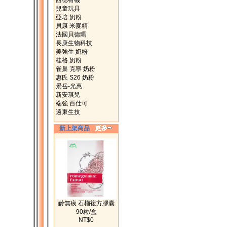
西德有機
兒童玩具
亞培 奶粉
貝康 米麥精
法國貝德瑪
長庚生物科技
美強生 奶粉
桂格 奶粉
雀巢 克寧 奶粉
惠氏 S26 奶粉
景岳-光惠
新安琪兒
端強 百仕可
遠東生技
新上架商品
齡無痕 石榴複方膠囊
90粒/盒
NT$0