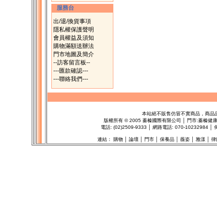
服務台
出/退/換貨事項
隱私權保護聲明
會員權益及須知
購物滿額送辦法
門市地圖及簡介
--訪客留言板--
---匯款確認---
---聯絡我們---
本站絕不販售仿冒不實商品，商品
版權所有
©
2005 蓁榛國際有限公司 │ 門市:
蓁榛健
電話: (02)2509-9333 │ 網路電話: 070-1023298
連結：
購物
│
論壇
│
門市
│
保養品
│
薇姿
│
雅漾
│
律