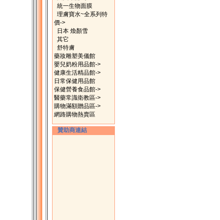
統一生物面膜
理膚寶水~全系列特
價->
日本 煥顏雪
其它
舒特膚
藥妝雕塑美儀館
嬰兒奶粉用品館->
健康生活精品館->
日常保健用品館
保健營養食品館->
醫藥常識衛教區->
購物滿額贈品區->
網路購物熱賣區
贊助商連結