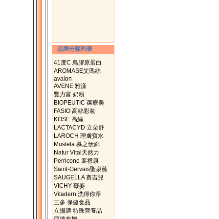
品牌分類列表
41度C 鳥膠原蛋白
AROMASE艾瑪絲
avalon
AVENE 雅漾
豐力富 奶粉
BIOPEUTIC 葆療美
FASIO 高絲彩妝
KOSE 高絲
LACTACYD 立朵舒
LAROCH 理膚寶水
Mustela 慕之恬廊
Natur Vital天然力
Perricone 裴禮康
Saint-Gervais聖泉薇
SAUGELLA 賽吉兒
VICHY 薇姿
Vitadern 洗得你淨
三多 保健食品
立攝適 特殊營養品