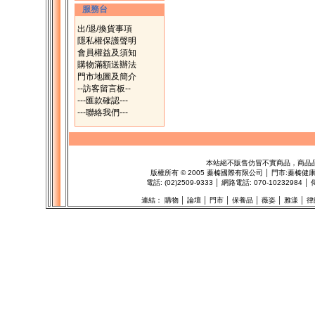
服務台
出/退/換貨事項
隱私權保護聲明
會員權益及須知
購物滿額送辦法
門市地圖及簡介
--訪客留言板--
---匯款確認---
---聯絡我們---
本站絕不販售仿冒不實商品，商品
版權所有
©
2005 蓁榛國際有限公司 │ 門市:
蓁榛健
電話: (02)2509-9333 │ 網路電話: 070-1023298
連結：
購物
│
論壇
│
門市
│
保養品
│
薇姿
│
雅漾
│
律