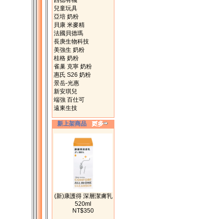
西德有機
兒童玩具
亞培 奶粉
貝康 米麥精
法國貝德瑪
長庚生物科技
美強生 奶粉
桂格 奶粉
雀巢 克寧 奶粉
惠氏 S26 奶粉
景岳-光惠
新安琪兒
端強 百仕可
遠東生技
新上架商品
(新)康護得 深層潔膚乳
520ml
NT$350