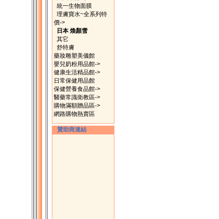
統一生物面膜
理膚寶水~全系列特
價->
日本 煥顏雪
其它
舒特膚
藥妝雕塑美儀館
嬰兒奶粉用品館->
健康生活精品館->
日常保健用品館
保健營養食品館->
醫藥常識衛教區->
購物滿額贈品區->
網路購物熱賣區
贊助商連結