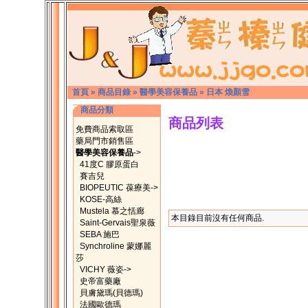
首頁
»
商品目錄
»
醫學美容保養品
»
日本 煥顏雪
商品分類
商品列表
免費商品索取區
藥局門市銷售區
醫學美容保養品
->
41度C 膠原蛋白
賽吉兒
BIOPEUTIC 葆療美->
KOSE-高絲
Mustela 慕之恬廊
本目錄目前沒有任何商品.
Saint-Gervais聖泉薇
SEBA 施巴
Synchroline 蒙娜麗
莎
VICHY 薇姿->
史帝富藥廠
貝膚黛瑪(貝德瑪)
法國歐德瑪