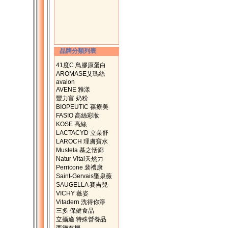
品牌分類列表
41度C 鳥膠原蛋白
AROMASE艾瑪絲
avalon
AVENE 雅漾
豐力富 奶粉
BIOPEUTIC 葆療美
FASIO 高絲彩妝
KOSE 高絲
LACTACYD 立朵舒
LAROCH 理膚寶水
Mustela 慕之恬廊
Natur Vital天然力
Perricone 裴禮康
Saint-Gervais聖泉薇
SAUGELLA 賽吉兒
VICHY 薇姿
Vitadern 洗得你淨
三多 保健食品
立攝適 特殊營養品