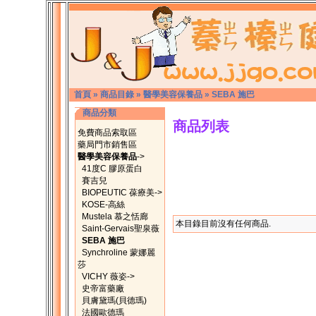
首頁
»
商品目錄
»
醫學美容保養品
»
SEBA 施巴
商品分類
商品列表
免費商品索取區
藥局門市銷售區
醫學美容保養品
->
41度C 膠原蛋白
賽吉兒
BIOPEUTIC 葆療美->
KOSE-高絲
Mustela 慕之恬廊
本目錄目前沒有任何商品.
Saint-Gervais聖泉薇
SEBA 施巴
Synchroline 蒙娜麗
莎
VICHY 薇姿->
史帝富藥廠
貝膚黛瑪(貝德瑪)
法國歐德瑪