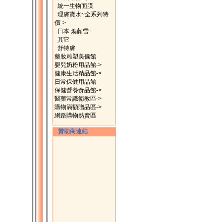
統一生物面膜
理膚寶水~全系列特
價->
日本 煥顏雪
其它
舒特膚
藥妝雕塑美儀館
嬰兒奶粉用品館->
健康生活精品館->
日常保健用品館
保健營養食品館->
醫藥常識衛教區->
購物滿額贈品區->
網路購物熱賣區
贊助商連結