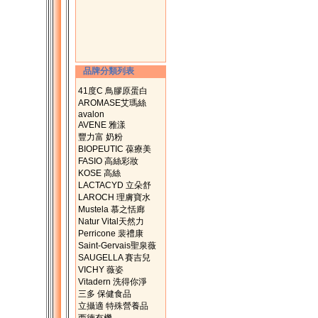
品牌分類列表
41度C 鳥膠原蛋白
AROMASE艾瑪絲
avalon
AVENE 雅漾
豐力富 奶粉
BIOPEUTIC 葆療美
FASIO 高絲彩妝
KOSE 高絲
LACTACYD 立朵舒
LAROCH 理膚寶水
Mustela 慕之恬廊
Natur Vital天然力
Perricone 裴禮康
Saint-Gervais聖泉薇
SAUGELLA 賽吉兒
VICHY 薇姿
Vitadern 洗得你淨
三多 保健食品
立攝適 特殊營養品