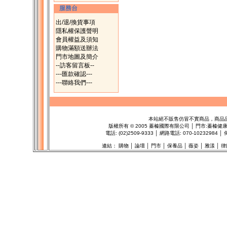
服務台
出/退/換貨事項
隱私權保護聲明
會員權益及須知
購物滿額送辦法
門市地圖及簡介
--訪客留言板--
---匯款確認---
---聯絡我們---
本站絕不販售仿冒不實商品，商品
版權所有
©
2005 蓁榛國際有限公司 │ 門市:
蓁榛健
電話: (02)2509-9333 │ 網路電話: 070-1023298
連結：
購物
│
論壇
│
門市
│
保養品
│
薇姿
│
雅漾
│
律