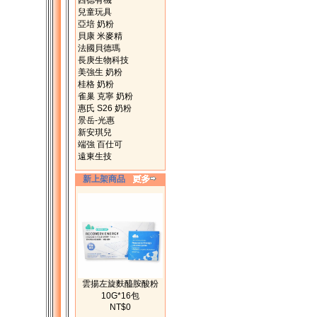
西德有機
兒童玩具
亞培 奶粉
貝康 米麥精
法國貝德瑪
長庚生物科技
美強生 奶粉
桂格 奶粉
雀巢 克寧 奶粉
惠氏 S26 奶粉
景岳-光惠
新安琪兒
端強 百仕可
遠東生技
新上架商品
雲揚左旋麩醯胺酸粉
10G*16包
NT$0