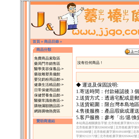
首頁
»
商品目錄
»
商品分類
免費商品索取區
沒有任何商品！
藥局門市銷售區
醫學美容保養品->
藥妝雕塑美儀館
嬰兒奶粉用品館->
◆ 運送及保固說明:
健康生活精品館->
日常保健用品館
1.寄送時間：付款確認後 3
保健營養食品館->
2.送貨方式：透過宅配或是
醫藥常識衛教區->
3.送貨範圍：限台灣本島地
購物滿額贈品區->
4.售後服務：產品瑕疵或運
網路購物熱賣區
5.客戶服務：參考「出/退/
贊助商連結
本站商品相關廣告字號:北市衛粧廣字第92122171
北市衛粧廣字第92060856號│北市衛粧廣字第92
91091088號│北市衛粧廣字第91091089號│
字第92122172號│北市衛粧廣字第92050642