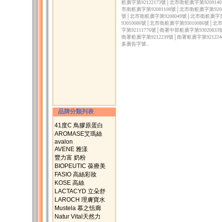
粧廣字第92122173號│北市衛粧廣字第920914
市衛粧廣字第92081108號│北市衛粧廣字第9208
號│北市衛粧廣字第9208049號│北市衛粧廣字第
93010086號│北市衛粧廣字第93010086號│
字第92111776號│衛署中部粧廣字第9302083
衛署粧廣字第9212239號│衛署粧廣字第921224
多廣告字號..
品牌分類列表
41度C 鳥膠原蛋白
AROMASE艾瑪絲
avalon
AVENE 雅漾
豐力富 奶粉
BIOPEUTIC 葆療美
FASIO 高絲彩妝
KOSE 高絲
LACTACYD 立朵舒
LAROCH 理膚寶水
Mustela 慕之恬廊
Natur Vital天然力