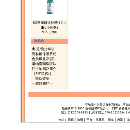
B5彈潤修復精華 30ml
(B5小藍瓶)
NT$1,280
服務台
出/退/換貨事項
隱私權保護聲明
會員權益及須知
購物滿額送辦法
門市地圖及簡介
--訪客留言板--
---匯款確認---
---聯絡我們---
本站絕不販售仿冒不實商品，商品
版權所有
©
2005 蓁榛國際有限公司 │ 門市:
蓁榛健
電話: (02)2509-9333 │ 網路電話: 070-1023298
連結：
購物
│
論壇
│
門市
│
保養品
│
薇姿
│
雅漾
│
律