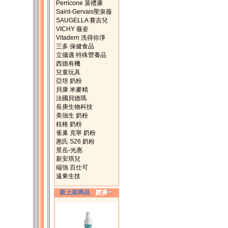
Perricone 裴禮康
Saint-Gervais聖泉薇
SAUGELLA 賽吉兒
VICHY 薇姿
Vitadern 洗得你淨
三多 保健食品
立攝適 特殊營養品
西德有機
兒童玩具
亞培 奶粉
貝康 米麥精
法國貝德瑪
長庚生物科技
美強生 奶粉
桂格 奶粉
雀巢 克寧 奶粉
惠氏 S26 奶粉
景岳-光惠
新安琪兒
端強 百仕可
遠東生技
新上架商品