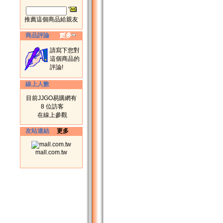
推薦這個商品給親友
商品評論
請寫下您對
這個商品的
評論!
線上人數
目前JJGO易購網有
8 位訪客
在線上參觀
友站連結
更多
mall.com.tw