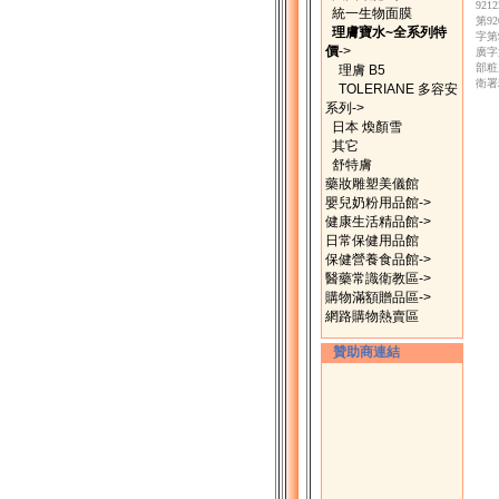
92
統一生物面膜
第9
理膚寶水~全系列特
字第
價
->
廣字
部粧
理膚 B5
衛署
TOLERIANE 多容安
系列->
日本 煥顏雪
其它
舒特膚
藥妝雕塑美儀館
嬰兒奶粉用品館->
健康生活精品館->
日常保健用品館
保健營養食品館->
醫藥常識衛教區->
購物滿額贈品區->
網路購物熱賣區
贊助商連結