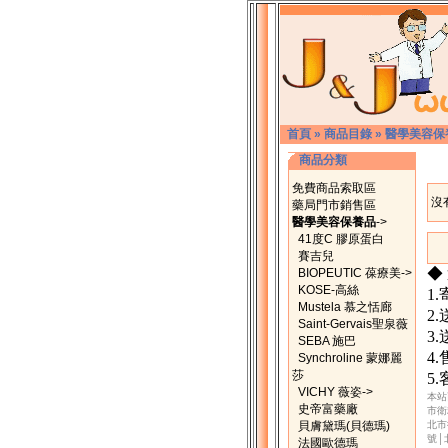
首頁
»
商品目錄
»
醫學美容保
商品分類
免費商品索取區
沒
藥局門市銷售區
醫學美容保養品
->
41度C 膠原蛋白
賽吉兒
◆
BIOPEUTIC 葆療美->
KOSE-高絲
1
Mustela 慕之恬廊
2
Saint-Gervais聖泉薇
3
SEBA 施巴
4
Synchroline 蒙娜麗
莎
5
VICHY 薇姿->
本站
史帝富藥廠
市衛
貝膚黛瑪(貝德瑪)
北市
號│
法國歐德瑪