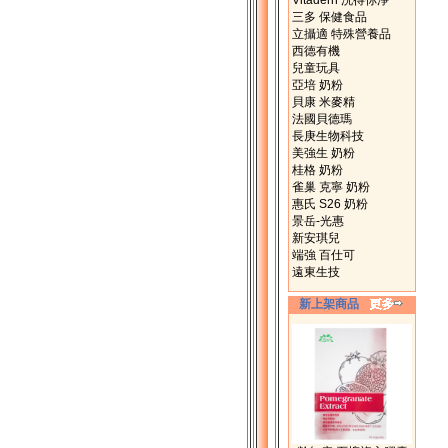
Vitadern 洗得你淨
三多 保健食品
立攝適 特殊營養品
西德有機
兒童玩具
亞培 奶粉
貝康 米麥精
法國貝德瑪
長庚生物科技
美強生 奶粉
桂格 奶粉
雀巢 克寧 奶粉
惠氏 S26 奶粉
景岳-光惠
新安琪兒
端強 百仕可
遠東生技
新上架商品