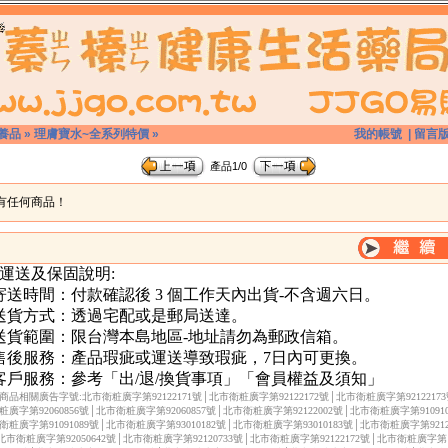
養品
»
理膚寶水~全系列特價
»
我的帳號
|
留言
產品1/0
有任何商品！
 運送及保固說明:
.寄送時間：付款確認後 3 個工作天內出貨-不含週六日。
.送貨方式：透過宅配或是郵局送達。
.送貨範圍：限台灣本島地區-地址請勿為郵政信箱。
.售後服務：產品瑕疵或運送導致瑕疵，7日內可更換。
.客戶服務：參考「出/退/換貨事項」「會員權益及須知」
商品相關廣告字號:北市衛粧廣字第92122171號│北市衛粧廣字第92122172號│北市衛粧廣字第9212217
粧廣字第92060856號│北市衛粧廣字第92060857號│北市衛粧廣字第92122002號│北市衛粧廣字第910910
衛粧廣字第91091089號│北市衛粧廣字第93010182號│北市衛粧廣字第93010183號│北市衛粧廣字第92122
北市衛粧廣字第92050642號│北市衛粧廣字第92120733號│北市衛粧廣字第92122172號│北市衛粧廣字第