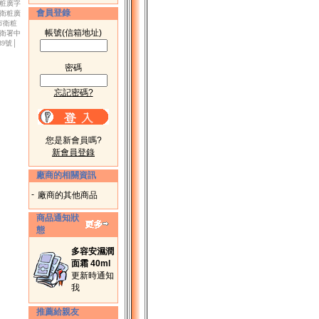
衛粧廣字
會員登錄
市衛粧廣
北市衛粧
帳號(信箱地址)
│衛署中
39號│
密碼
忘記密碼?
您是新會員嗎?
新會員登錄
廠商的相關資訊
-
廠商的其他商品
商品通知狀
態
多容安濕潤
面霜 40ml
更新時通知
我
推薦給親友