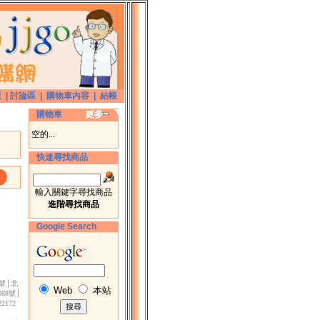
版
|
討論區
|
購物車內容
|
結帳
購物車
空的...
快速尋找商品
輸入關鍵字尋找商品
進階尋找商品
Google Search
3號│北
Web
本站
88號│
172