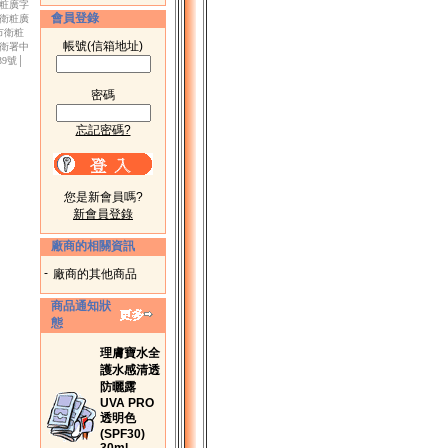
衛粧廣字
會員登錄
市衛粧廣
北市衛粧
帳號(信箱地址)
│衛署中
39號│
密碼
忘記密碼?
您是新會員嗎?
新會員登錄
廠商的相關資訊
-
廠商的其他商品
商品通知狀
態
理膚寶水全
護水感清透
防曬露
UVA PRO
透明色
(SPF30)