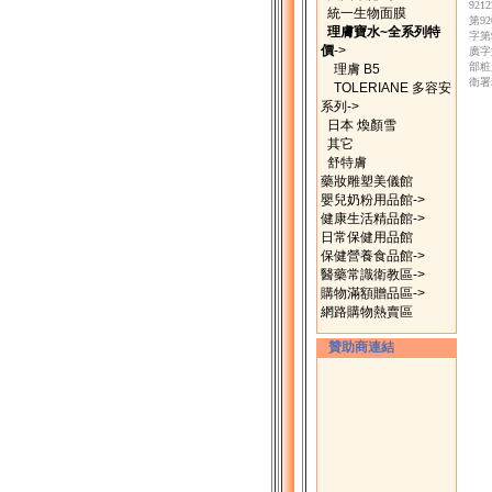
92
統一生物面膜
第9
理膚寶水~全系列特
字第
價
->
廣字
部粧
理膚 B5
衛署
TOLERIANE 多容安
系列->
日本 煥顏雪
其它
舒特膚
藥妝雕塑美儀館
嬰兒奶粉用品館->
健康生活精品館->
日常保健用品館
保健營養食品館->
醫藥常識衛教區->
購物滿額贈品區->
網路購物熱賣區
贊助商連結