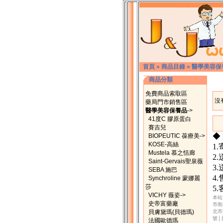
首頁
»
商品目錄
»
醫學美容保
商品分類
免費商品索取區
沒
藥局門市銷售區
醫學美容保養品
->
41度C 膠原蛋白
賽吉兒
◆
BIOPEUTIC 葆療美->
KOSE-高絲
1
Mustela 慕之恬廊
2
Saint-Gervais聖泉薇
3
SEBA 施巴
4
Synchroline 蒙娜麗
莎
5
VICHY 薇姿->
本站
史帝富藥廠
市衛
貝膚黛瑪(貝德瑪)
北市
號│
法國歐德瑪