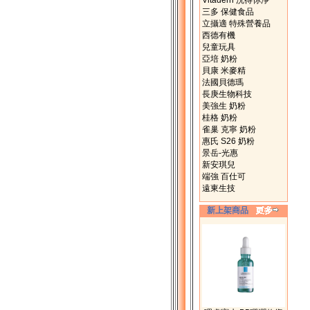
Vitadern 洗得你淨
三多 保健食品
立攝適 特殊營養品
西德有機
兒童玩具
亞培 奶粉
貝康 米麥精
法國貝德瑪
長庚生物科技
美強生 奶粉
桂格 奶粉
雀巢 克寧 奶粉
惠氏 S26 奶粉
景岳-光惠
新安琪兒
端強 百仕可
遠東生技
新上架商品