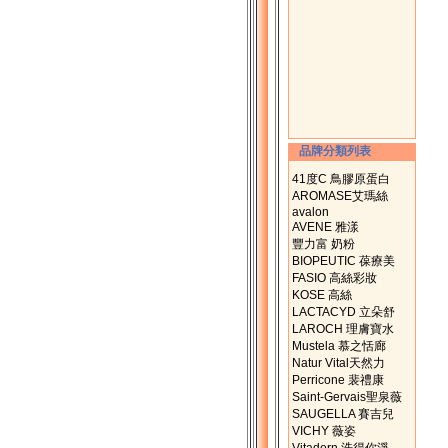
品牌分類列表
41度C 鳥膠原蛋白
AROMASE艾瑪絲
avalon
AVENE 雅漾
豐力富 奶粉
BIOPEUTIC 葆療美
FASIO 高絲彩妝
KOSE 高絲
LACTACYD 立朵舒
LAROCH 理膚寶水
Mustela 慕之恬廊
Natur Vital天然力
Perricone 裴禮康
Saint-Gervais聖泉薇
SAUGELLA 賽吉兒
VICHY 薇姿