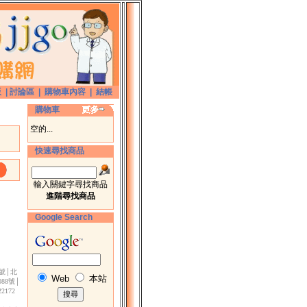
版
|
討論區
|
購物車內容
|
結帳
購物車
空的...
快速尋找商品
輸入關鍵字尋找商品
進階尋找商品
Google Search
3號│北
Web
本站
88號│
172