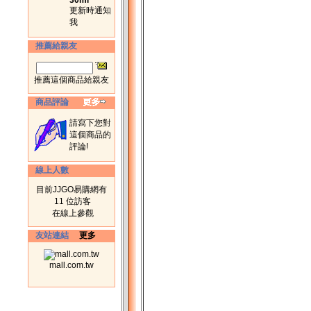
30ml
更新時通知
我
推薦給親友
推薦這個商品給親友
商品評論
請寫下您對
這個商品的
評論!
線上人數
目前JJGO易購網有
11 位訪客
在線上參觀
友站連結
更多
mall.com.tw