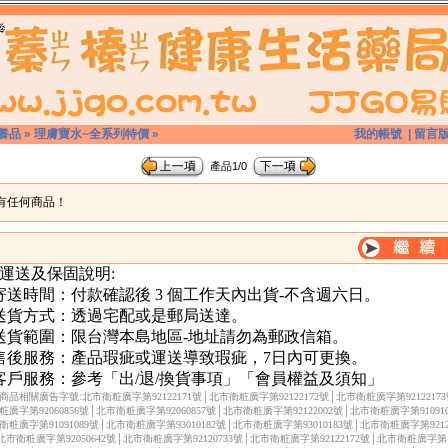
養品
»
理膚寶水~全系列特價
»
我的帳號
|
留言
產品1/0
有任何商品！
 運送及保固說明:
.寄送時間：付款確認後 3 個工作天內出貨-不含週六日。
.送貨方式：透過宅配或是郵局送達。
.送貨範圍：限台灣本島地區-地址請勿為郵政信箱。
.售後服務：產品瑕疵或運送導致瑕疵，7日內可更換。
.客戶服務：參考「出/退/換貨事項」「會員權益及須知」
商品相關廣告字號:北市衛粧廣字第92122171號│北市衛粧廣字第92122172號│北市衛粧廣字第9212217
粧廣字第92060856號│北市衛粧廣字第92060857號│北市衛粧廣字第92122002號│北市衛粧廣字第910910
衛粧廣字第91091089號│北市衛粧廣字第93010182號│北市衛粧廣字第93010183號│北市衛粧廣字第92122
北市衛粧廣字第92050642號│北市衛粧廣字第92120733號│北市衛粧廣字第92122172號│北市衛粧廣字第