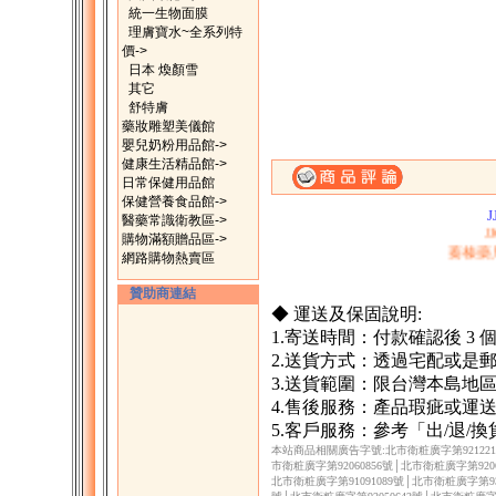
統一生物面膜
理膚寶水~全系列特
價->
日本 煥顏雪
其它
舒特膚
藥妝雕塑美儀館
嬰兒奶粉用品館->
健康生活精品館->
一、購滿1500元，
日常保健用品館
二、購物滿200
保健營養食品館->
醫藥常識衛教區->
J
購物滿額贈品區->
蓁榛藥
網路購物熱賣區
贊助商連結
◆ 運送及保固說明:
1.寄送時間：付款確認後 3
2.送貨方式：透過宅配或是
3.送貨範圍：限台灣本島地
4.售後服務：產品瑕疵或運
5.客戶服務：參考「出/退/
本站商品相關廣告字號:北市衛粧廣字第9212217
市衛粧廣字第92060856號│北市衛粧廣字第9206
北市衛粧廣字第91091089號│北市衛粧廣字第930