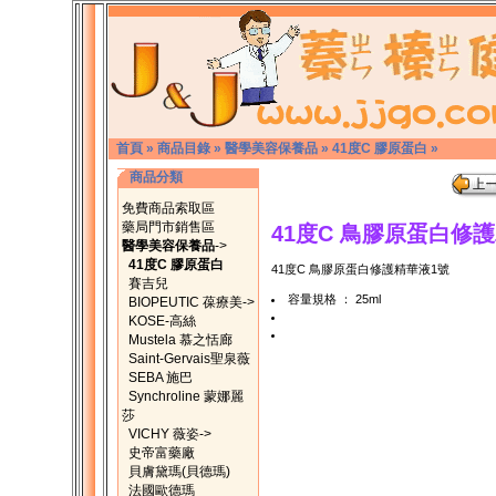
首頁
»
商品目錄
»
醫學美容保養品
»
41度C 膠原蛋白
»
商品分類
免費商品索取區
藥局門市銷售區
41度C 鳥膠原蛋白修
醫學美容保養品
->
41度C 膠原蛋白
41度C 鳥膠原蛋白修護精華液1號
賽吉兒
容量規格 ： 25ml
BIOPEUTIC 葆療美->
KOSE-高絲
Mustela 慕之恬廊
Saint-Gervais聖泉薇
SEBA 施巴
Synchroline 蒙娜麗
莎
VICHY 薇姿->
史帝富藥廠
貝膚黛瑪(貝德瑪)
法國歐德瑪