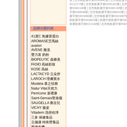
號│北市衛粧廣字第92050642號│北市衛粧廣字第
92122173號│北市衛粧廣字第92091402號│
第92081108號│北市衛粧廣字第92081109號
字第9208049號│北市衛粧廣字第92080410號
廣字第93010086號│北市衛粧廣字第9301008
部粧廣字第93020833號│衛署中部粧廣字第9302
衛署粧廣字第9212240號│北市衛粧廣字第9302
品牌分類列表
41度C 鳥膠原蛋白
AROMASE艾瑪絲
avalon
AVENE 雅漾
豐力富 奶粉
BIOPEUTIC 葆療美
FASIO 高絲彩妝
KOSE 高絲
LACTACYD 立朵舒
LAROCH 理膚寶水
Mustela 慕之恬廊
Natur Vital天然力
Perricone 裴禮康
Saint-Gervais聖泉薇
SAUGELLA 賽吉兒
VICHY 薇姿
Vitadern 洗得你淨
三多 保健食品
立攝適 特殊營養品