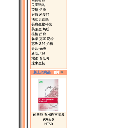
西德有機
兒童玩具
亞培 奶粉
貝康 米麥精
法國貝德瑪
長庚生物科技
美強生 奶粉
桂格 奶粉
雀巢 克寧 奶粉
惠氏 S26 奶粉
景岳-光惠
新安琪兒
端強 百仕可
遠東生技
新上架商品
齡無痕 石榴複方膠囊
90粒/盒
NT$0