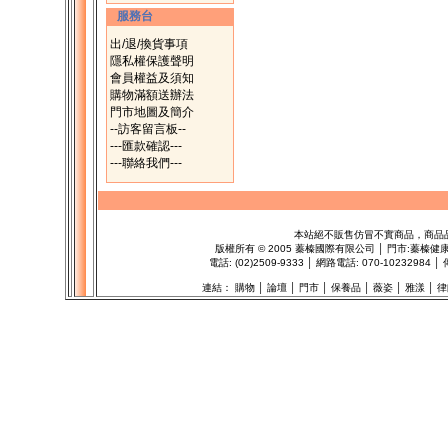
服務台
出/退/換貨事項
隱私權保護聲明
會員權益及須知
購物滿額送辦法
門市地圖及簡介
--訪客留言板--
---匯款確認---
---聯絡我們---
本站絕不販售仿冒不實商品，商品
版權所有
©
2005 蓁榛國際有限公司 │ 門市:
蓁榛健
電話: (02)2509-9333 │ 網路電話: 070-102329
連結：
購物
│
論壇
│
門市
│
保養品
│
薇姿
│
雅漾
│
律