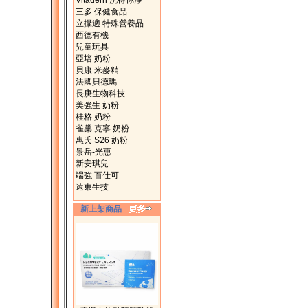
Vitadern 洗得你淨
三多 保健食品
立攝適 特殊營養品
西德有機
兒童玩具
亞培 奶粉
貝康 米麥精
法國貝德瑪
長庚生物科技
美強生 奶粉
桂格 奶粉
雀巢 克寧 奶粉
惠氏 S26 奶粉
景岳-光惠
新安琪兒
端強 百仕可
遠東生技
新上架商品