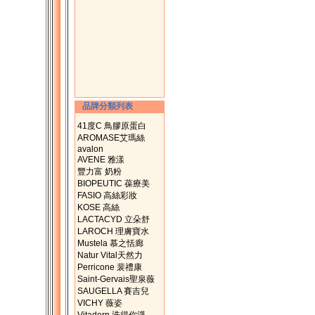
品牌分類列表
41度C 鳥膠原蛋白
AROMASE艾瑪絲
avalon
AVENE 雅漾
豐力富 奶粉
BIOPEUTIC 葆療美
FASIO 高絲彩妝
KOSE 高絲
LACTACYD 立朵舒
LAROCH 理膚寶水
Mustela 慕之恬廊
Natur Vital天然力
Perricone 裴禮康
Saint-Gervais聖泉薇
SAUGELLA 賽吉兒
VICHY 薇姿