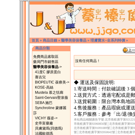
首頁
»
商品目錄
»
醫學美容保養品
»
理膚寶水~全系列特價
»
商品分類
免費商品索取區
沒有任何商品！
藥局門市銷售區
醫學美容保養品
->
41度C 膠原蛋白
賽吉兒
◆ 運送及保固說明:
BIOPEUTIC 葆療美->
KOSE-高絲
1.寄送時間：付款確認後 3
Mustela 慕之恬廊
2.送貨方式：透過宅配或是
Saint-Gervais聖泉薇
3.送貨範圍：限台灣本島地
SEBA 施巴
4.售後服務：產品瑕疵或運
Synchroline 蒙娜麗
莎
5.客戶服務：參考「出/退/
VICHY 薇姿->
本站商品相關廣告字號:北市衛粧廣字第9212217
史帝富藥廠
市衛粧廣字第92060856號│北市衛粧廣字第9206
貝膚黛瑪(貝德瑪)
北市衛粧廣字第91091089號│北市衛粧廣字第930
號│北市衛粧廣字第92050642號│北市衛粧廣字第
法國歐德瑪