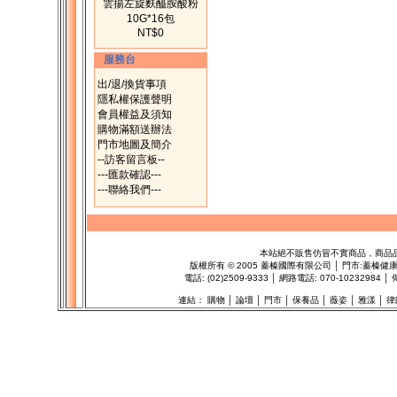
雲揚左旋麩醯胺酸粉
10G*16包
NT$0
服務台
出/退/換貨事項
隱私權保護聲明
會員權益及須知
購物滿額送辦法
門市地圖及簡介
--訪客留言板--
---匯款確認---
---聯絡我們---
本站絕不販售仿冒不實商品，商品
版權所有
©
2005 蓁榛國際有限公司 │ 門市:
蓁榛健
電話: (02)2509-9333 │ 網路電話: 070-1023298
連結：
購物
│
論壇
│
門市
│
保養品
│
薇姿
│
雅漾
│
律