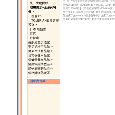
92122173號│北市衛粧廣字第92091402號│
統一生物面膜
第92081108號│北市衛粧廣字第92081109號
理膚寶水~全系列特
字第9208049號│北市衛粧廣字第92080410號
價
->
廣字第93010086號│北市衛粧廣字第9301008
部粧廣字第93020833號│衛署中部粧廣字第9302
理膚 B5
衛署粧廣字第9212240號│北市衛粧廣字第9302
TOLERIANE 多容安
系列->
日本 煥顏雪
其它
舒特膚
藥妝雕塑美儀館
嬰兒奶粉用品館->
健康生活精品館->
日常保健用品館
保健營養食品館->
醫藥常識衛教區->
購物滿額贈品區->
網路購物熱賣區
贊助商連結