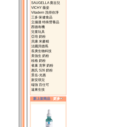
SAUGELLA 賽吉兒
VICHY 薇姿
Vitadern 洗得你淨
三多 保健食品
立攝適 特殊營養品
西德有機
兒童玩具
亞培 奶粉
貝康 米麥精
法國貝德瑪
長庚生物科技
美強生 奶粉
桂格 奶粉
雀巢 克寧 奶粉
惠氏 S26 奶粉
景岳-光惠
新安琪兒
端強 百仕可
遠東生技
新上架商品