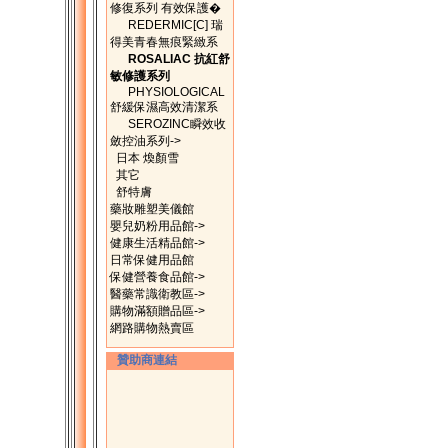
修復系列 有效保護�
REDERMIC[C] 瑞
得美青春無痕緊緻系
ROSALIAC 抗紅舒
敏修護系列
PHYSIOLOGICAL
舒緩保濕高效清潔系
SEROZINC瞬效收
斂控油系列->
日本 煥顏雪
其它
舒特膚
藥妝雕塑美儀館
嬰兒奶粉用品館->
健康生活精品館->
日常保健用品館
保健營養食品館->
醫藥常識衛教區->
購物滿額贈品區->
網路購物熱賣區
贊助商連結