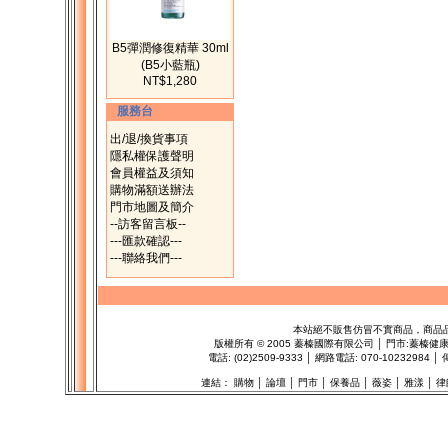
B5彈潤修復精華 30ml
(B5小藍瓶)
NT$1,280
服務台
出/退/換貨事項
隱私權保護聲明
會員權益及須知
購物滿額送辦法
門市地圖及簡介
--訪客留言板--
---匯款確認---
---聯絡我們---
本站絕不販售仿冒不實商品，商品
版權所有
©
2005 蓁榛國際有限公司 │ 門市:
蓁榛健
電話: (02)2509-9333 │ 網路電話: 070-1023298
連結：
購物
│
論壇
│
門市
│
保養品
│
薇姿
│
雅漾
│
律