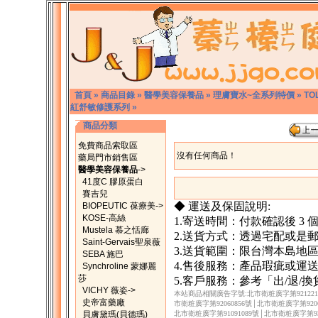
首頁
»
商品目錄
»
醫學美容保養品
»
理膚寶水~全系列特價
»
TO
紅舒敏修護系列
»
商品分類
免費商品索取區
沒有任何商品！
藥局門市銷售區
醫學美容保養品
->
41度C 膠原蛋白
賽吉兒
◆ 運送及保固說明:
BIOPEUTIC 葆療美->
KOSE-高絲
1.寄送時間：付款確認後 3
Mustela 慕之恬廊
2.送貨方式：透過宅配或是
Saint-Gervais聖泉薇
3.送貨範圍：限台灣本島地
SEBA 施巴
4.售後服務：產品瑕疵或運
Synchroline 蒙娜麗
莎
5.客戶服務：參考「出/退/
VICHY 薇姿->
本站商品相關廣告字號:北市衛粧廣字第9212217
史帝富藥廠
市衛粧廣字第92060856號│北市衛粧廣字第9206
貝膚黛瑪(貝德瑪)
北市衛粧廣字第91091089號│北市衛粧廣字第930