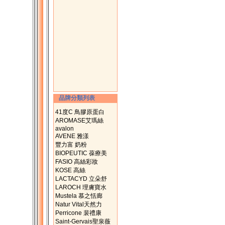
品牌分類列表
41度C 鳥膠原蛋白
AROMASE艾瑪絲
avalon
AVENE 雅漾
豐力富 奶粉
BIOPEUTIC 葆療美
FASIO 高絲彩妝
KOSE 高絲
LACTACYD 立朵舒
LAROCH 理膚寶水
Mustela 慕之恬廊
Natur Vital天然力
Perricone 裴禮康
Saint-Gervais聖泉薇