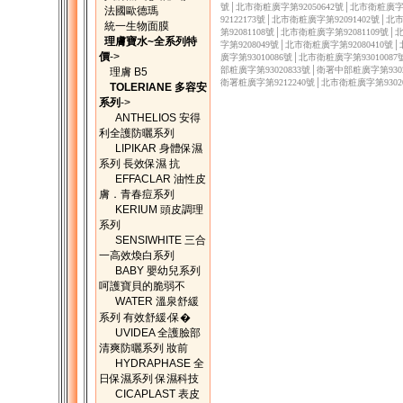
號│北市衛粧廣字第92050642號│北市衛粧廣字第
法國歐德瑪
92122173號│北市衛粧廣字第92091402號│
統一生物面膜
第92081108號│北市衛粧廣字第92081109號
理膚寶水~全系列特
字第9208049號│北市衛粧廣字第92080410號
價
->
廣字第93010086號│北市衛粧廣字第9301008
部粧廣字第93020833號│衛署中部粧廣字第9302
理膚 B5
衛署粧廣字第9212240號│北市衛粧廣字第9302
TOLERIANE 多容安
系列
->
ANTHELIOS 安得
利全護防曬系列
LIPIKAR 身體保濕
系列 長效保濕 抗
EFFACLAR 油性皮
膚．青春痘系列
KERIUM 頭皮調理
系列
SENSIWHITE 三合
一高效煥白系列
BABY 嬰幼兒系列
呵護寶貝的脆弱不
WATER 溫泉舒緩
系列 有效舒緩‧保�
UVIDEA 全護臉部
清爽防曬系列 妝前
HYDRAPHASE 全
日保濕系列 保濕科技
CICAPLAST 表皮