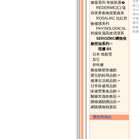
北市
修復系列 有效保護�
號│
REDERMIC[C] 瑞
92
得美青春無痕緊緻系
第9
ROSALIAC 抗紅舒
字第
廣字
敏修護系列
部粧
PHYSIOLOGICAL
衛署
舒緩保濕高效清潔系
SEROZINC瞬效收
斂控油系列
->
理膚 B5
日本 煥顏雪
其它
舒特膚
藥妝雕塑美儀館
嬰兒奶粉用品館->
健康生活精品館->
日常保健用品館
保健營養食品館->
醫藥常識衛教區->
購物滿額贈品區->
網路購物熱賣區
贊助商連結