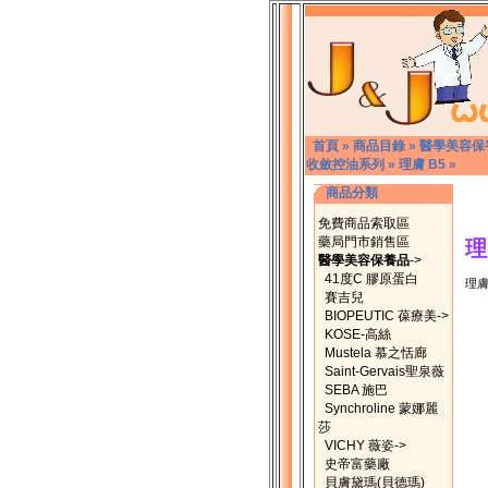
首頁
»
商品目錄
»
醫學美容保
收斂控油系列
»
理膚 B5
»
商品分類
免費商品索取區
藥局門市銷售區
理
醫學美容保養品
->
41度C 膠原蛋白
理膚
賽吉兒
BIOPEUTIC 葆療美->
KOSE-高絲
Mustela 慕之恬廊
Saint-Gervais聖泉薇
SEBA 施巴
Synchroline 蒙娜麗
莎
VICHY 薇姿->
史帝富藥廠
貝膚黛瑪(貝德瑪)