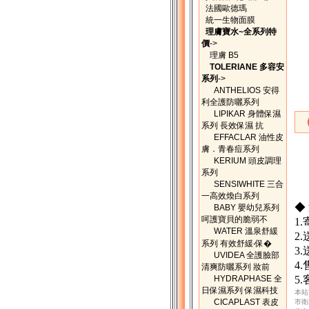
法國歐德瑪
統一生物面膜
理膚寶水~全系列特
價
->
理膚 B5
TOLERIANE 多容安
系列
->
ANTHELIOS 安得
利全護防曬系列
LIPIKAR 身體保濕
系列 長效保濕 抗
EFFACLAR 油性皮
膚．青春痘系列
KERIUM 頭皮調理
系列
SENSIWHITE 三合
一高效煥白系列
◆
BABY 嬰幼兒系列
呵護寶貝的脆弱不
1
WATER 溫泉舒緩
2
系列 有效舒緩‧保�
3
UVIDEA 全護臉部
4
清爽防曬系列 妝前
HYDRAPHASE 全
5
日保濕系列 保濕科技
本站
CICAPLAST 表皮
市衛