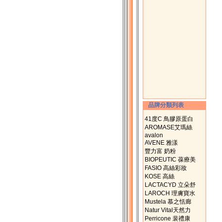
品牌分類列表
41度C 鳥膠原蛋白
AROMASE艾瑪絲
avalon
AVENE 雅漾
豐力富 奶粉
BIOPEUTIC 葆療美
FASIO 高絲彩妝
KOSE 高絲
LACTACYD 立朵舒
LAROCH 理膚寶水
Mustela 慕之恬廊
Natur Vital天然力
Perricone 裴禮康