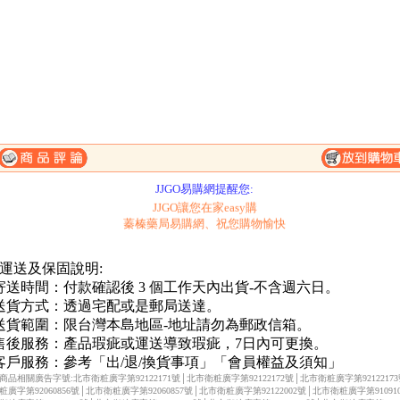
一、購滿1500元，免費送到府-未滿1500元運費150元。
二、購物滿2000元起送超質贈品-請參考滿額送辦法。
JJGO易購網提醒您:
JJGO讓您在家easy購
蓁榛藥局易購網、祝您購物愉快
 運送及保固說明:
.寄送時間：付款確認後 3 個工作天內出貨-不含週六日。
.送貨方式：透過宅配或是郵局送達。
.送貨範圍：限台灣本島地區-地址請勿為郵政信箱。
.售後服務：產品瑕疵或運送導致瑕疵，7日內可更換。
.客戶服務：參考「出/退/換貨事項」「會員權益及須知」
商品相關廣告字號:北市衛粧廣字第92122171號│北市衛粧廣字第92122172號│北市衛粧廣字第9212217
粧廣字第92060856號│北市衛粧廣字第92060857號│北市衛粧廣字第92122002號│北市衛粧廣字第910910