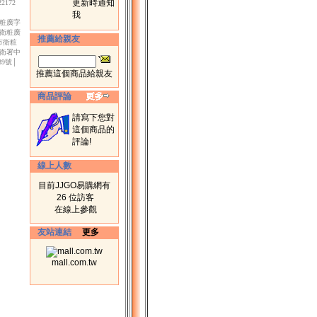
更新時通知
172
我
衛粧廣字
市衛粧廣
推薦給親友
北市衛粧
│衛署中
39號│
推薦這個商品給親友
商品評論
請寫下您對
這個商品的
評論!
線上人數
目前JJGO易購網有
26 位訪客
在線上參觀
友站連結
更多
mall.com.tw