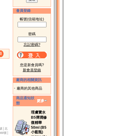
會員登錄
帳號(信箱地址)
密碼
忘記密碼?
您是新會員嗎?
新會員登錄
廠商的相關資訊
-
廠商的其他商品
商品通知狀
態
理膚寶水
B5彈潤修
復精華
50ml (B5
3號│北
小藍瓶)
88號│