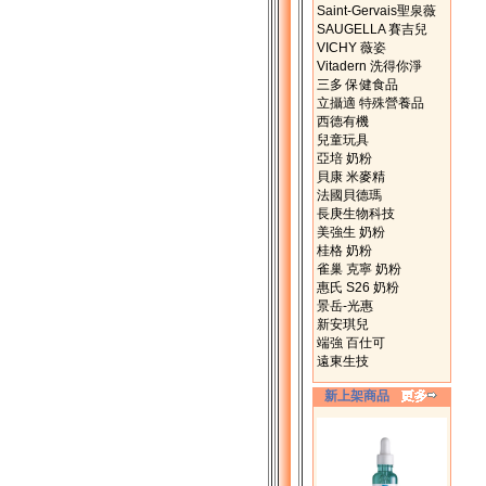
Saint-Gervais聖泉薇
SAUGELLA 賽吉兒
VICHY 薇姿
Vitadern 洗得你淨
三多 保健食品
立攝適 特殊營養品
西德有機
兒童玩具
亞培 奶粉
貝康 米麥精
法國貝德瑪
長庚生物科技
美強生 奶粉
桂格 奶粉
雀巢 克寧 奶粉
惠氏 S26 奶粉
景岳-光惠
新安琪兒
端強 百仕可
遠東生技
新上架商品