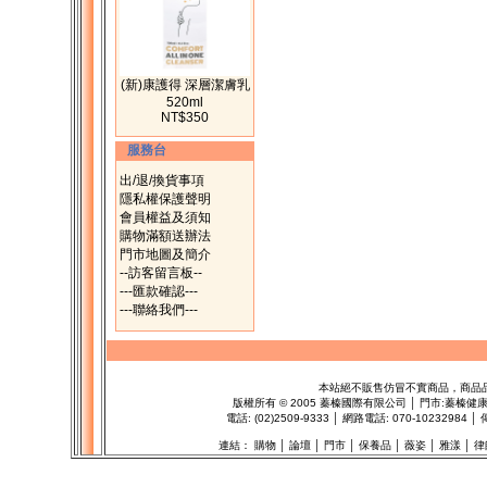
(新)康護得 深層潔膚乳
520ml
NT$350
服務台
出/退/換貨事項
隱私權保護聲明
會員權益及須知
購物滿額送辦法
門市地圖及簡介
--訪客留言板--
---匯款確認---
---聯絡我們---
本站絕不販售仿冒不實商品，商品
版權所有
©
2005 蓁榛國際有限公司 │ 門市:
蓁榛健
電話: (02)2509-9333 │ 網路電話: 070-1023298
連結：
購物
│
論壇
│
門市
│
保養品
│
薇姿
│
雅漾
│
律