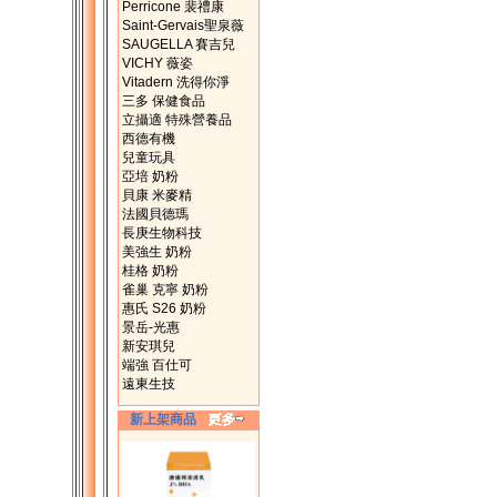
Perricone 裴禮康
Saint-Gervais聖泉薇
SAUGELLA 賽吉兒
VICHY 薇姿
Vitadern 洗得你淨
三多 保健食品
立攝適 特殊營養品
西德有機
兒童玩具
亞培 奶粉
貝康 米麥精
法國貝德瑪
長庚生物科技
美強生 奶粉
桂格 奶粉
雀巢 克寧 奶粉
惠氏 S26 奶粉
景岳-光惠
新安琪兒
端強 百仕可
遠東生技
新上架商品