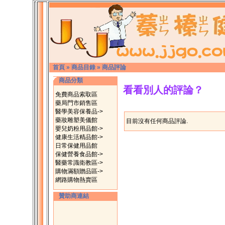
首頁
»
商品目錄
»
商品評論
商品分類
看看別人的評論？
免費商品索取區
藥局門市銷售區
醫學美容保養品->
藥妝雕塑美儀館
目前沒有任何商品評論.
嬰兒奶粉用品館->
健康生活精品館->
日常保健用品館
保健營養食品館->
醫藥常識衛教區->
購物滿額贈品區->
網路購物熱賣區
贊助商連結