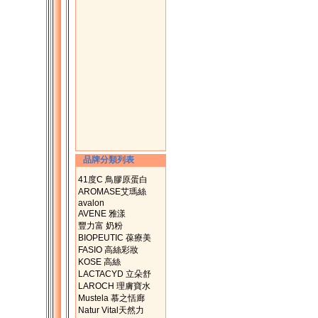
品牌分類列表
41度C 鳥膠原蛋白
AROMASE艾瑪絲
avalon
AVENE 雅漾
豐力富 奶粉
BIOPEUTIC 葆療美
FASIO 高絲彩妝
KOSE 高絲
LACTACYD 立朵舒
LAROCH 理膚寶水
Mustela 慕之恬廊
Natur Vital天然力